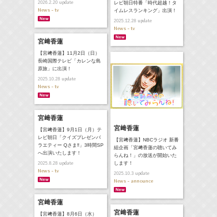
update
2026.2.20
レビ朝日特番「時代超越！タ
News - tv
イムレスランキング」出演！
update
2025.12.28
News - tv
宮﨑香蓮
【宮﨑香蓮】11月2日（日）
長崎国際テレビ「カレンな島
原旅」に出演！
update
2025.10.28
News - tv
宮﨑香蓮
宮﨑香蓮
【宮﨑香蓮】9月1日（月）テ
レビ朝日「クイズプレゼンバ
【宮﨑香蓮】NBCラジオ 新番
ラエティー Qさま‼︎」3時間SP
組企画「宮﨑香蓮の聴いてみ
へ出演いたします！
らんね！」の放送が開始いた
update
します！
2025.8.28
News - tv
update
2025.10.3
News - announce
宮﨑香蓮
宮﨑香蓮
【宮﨑香蓮】8月6日（水）