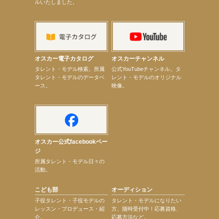
ルいたしました。
【elfin’】7thシングル『全世界』がFMふくろうでパワープレイO.A.決定
【上戸彩】「サントリードリームマッチ2026」 始球式
【上戸彩】サントリー「−196」新CM出演！
【elfin’】【小倉舞子】8月9日（日）「MxM’s produce event vol.14」に出演決定！
【elfin’】【辻美優】8月28日（金）「辻美優(elfin’)グレイテスト・ショー」に出演決定！
【elfin’】9月27日（日）「Beauty Voice Theater Reboot Vol.3」開催決定！
【本田紗来】「Ray」9月号発売中！
オスカー電子カタログ
オスカーチャンネル
【宇垣美里】「マンガ【推しの子】展‐星のキセキ‐」オープニングイベント
次のページへ
タレント・モデル検索。所属
公式YouTubeチャンネル。タ
タレント・モデルのデータベ
レント・モデルのオリジナル
ース。
映像。
オスカー公式facebookペー
ジ
所属タレント・モデル日々の
活動。
こども部
オーディション
子役タレント・子役モデルの
タレント・モデルになりたい
レッスン・プロデュース・紹
方、随時受付中！応募資格、
介。
応募方法など。