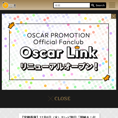
8/6(Thu)
イベント
販売情報
本日の出演情報
【宮﨑香蓮】12月6日（水）テレビ朝日「謎解き！伝