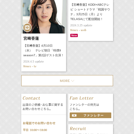
【宮﨑香蓮】KDDI×ABCテレ
ビ ショートドラマ「戦国サウ
ナ」3月25日（月）より
TELASAにて配信開始！
update
2024.3.25
News - web
宮﨑香蓮
【宮﨑香蓮】4月10日
（水） テレビ朝日「特捜9
season7」第2話ゲスト出演！
update
2024.4.5
News - tv