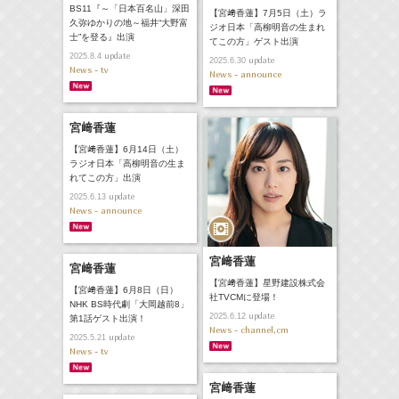
BS11『～「日本百名山」深田
【宮﨑香蓮】7月5日（土）ラ
久弥ゆかりの地～福井“大野富
ジオ日本「高柳明音の生まれ
士”を登る』出演
てこの方」ゲスト出演
update
2025.8.4
update
2025.6.30
News - tv
News - announce
宮﨑香蓮
【宮﨑香蓮】6月14日（土）
ラジオ日本「高柳明音の生ま
れてこの方」出演
update
2025.6.13
News - announce
宮﨑香蓮
宮﨑香蓮
【宮﨑香蓮】星野建設株式会
【宮﨑香蓮】6月8日（日）
社TVCMに登場！
NHK BS時代劇「大岡越前8」
update
2025.6.12
第1話ゲスト出演！
News - channel,cm
update
2025.5.21
News - tv
宮﨑香蓮