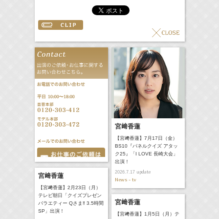
宮﨑香蓮
【宮﨑香蓮】7月17日（金）
BS10『パネルクイズ アタッ
ク25』「I LOVE 長崎大会」
出演！
update
2026.7.17
宮﨑香蓮
News - tv
【宮﨑香蓮】2月23日（月）
テレビ朝日「クイズプレゼン
宮﨑香蓮
バラエティー Qさま‼︎ 3.5時間
SP」出演！
【宮﨑香蓮】1月5日（月）テ