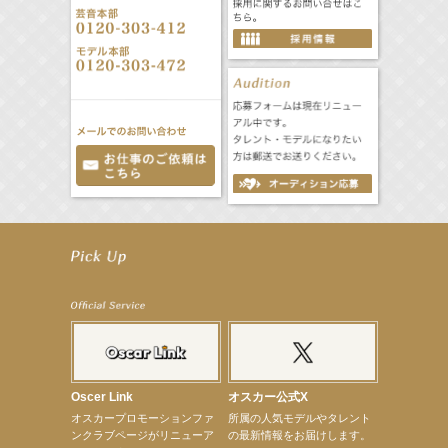
【笛木優子】9月13日（木）ドラマ『大空港〜GATE24〜』ゲスト出演決定！
【前川泰之】舞台「グレンギャリー・グレンロス」公演詳細解禁！
【武井咲】ENFÖLD 2026 PF/FW archetypeに登場！
【elfin’】7thシングル『全世界』がFMたいはくでO.A.決定♪
【elfin’】7thシングル『全世界』がFM-UUでO.A.決定♪
【elfin’】8月16日（日）「全世界」発売記念イベント決定！
【elfin’】7thシングル『全世界』がFM TANABEでO.A.決定♪
【昆虫ハンター牧田習】宝塚市立手塚治虫記念館トークショー＆宝塚文化芸術センター昆虫展示イ
ベント
【昆虫ハンター牧田習】8月13日（木）プライムツリー赤池「ふれあい昆虫フェスティバル」トーク
ショーゲスト出演！
Oscer Link
オスカー公式X
【井頭愛海】『小さなお葬式』TV-CM出演！
オスカープロモーションファ
所属の人気モデルやタレント
【定本楓馬】WEB DIGVII 連載企画『東京23時』に登場！
ンクラブページがリニューア
の最新情報をお届けします。
【髙橋ひかる】7月雑誌掲載情報