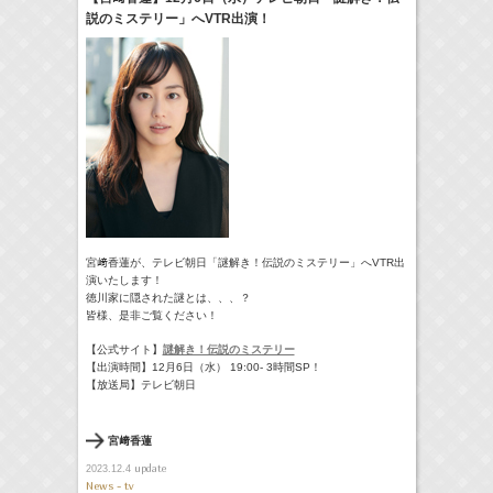
説のミステリー」へVTR出演！
24:00-24:30
一緒にごはんをたべるだけ
真矢ミキ
(
TV
)
> More
宮﨑香蓮が、テレビ朝日「謎解き！伝説のミステリー」へVTR出
演いたします！
徳川家に隠された謎とは、、、？
皆様、是非ご覧ください！
【公式サイト】
謎解き！伝説のミステリー
【出演時間】12月6日（水） 19:00- 3時間SP！
【放送局】テレビ朝日
宮﨑香蓮
update
2023.12.4
News - tv