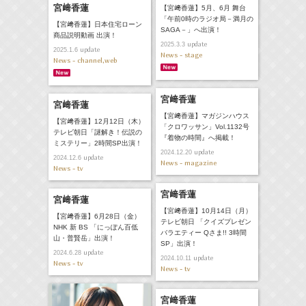
宮﨑香蓮
【宮﨑香蓮】5月、6月 舞台
「午前0時のラジオ局－満月の
【宮﨑香蓮】日本住宅ローン
SAGA－」へ出演！
商品説明動画 出演！
update
2025.3.3
update
2025.1.6
News - stage
News - channel,web
宮﨑香蓮
宮﨑香蓮
【宮﨑香蓮】マガジンハウス
【宮﨑香蓮】12月12日（木）
「クロワッサン」Vol.1132号
テレビ朝日「謎解き！伝説の
『着物の時間』へ掲載！
ミステリー」2時間SP出演！
update
2024.12.20
update
2024.12.6
News - magazine
News - tv
宮﨑香蓮
宮﨑香蓮
【宮﨑香蓮】10月14日（月）
【宮﨑香蓮】6月28日（金）
テレビ朝日 「クイズプレゼン
NHK 新 BS 「にっぽん百低
バラエティー Qさま!! 3時間
山・普賢岳」出演！
SP」出演！
update
2024.6.28
update
2024.10.11
News - tv
News - tv
宮﨑香蓮