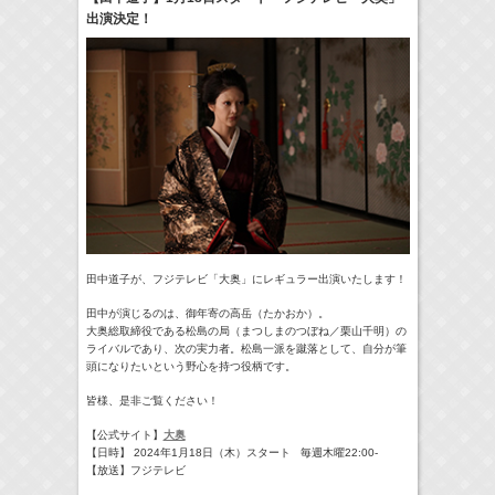
出演決定！
24:00-24:30
一緒にごはんをたべるだけ
真矢ミキ
(
TV
)
> More
田中道子が、フジテレビ「大奥」にレギュラー出演いたします！
田中が演じるのは、御年寄の高岳（たかおか）。
大奥総取締役である松島の局（まつしまのつぼね／栗山千明）の
ライバルであり、次の実力者。
松島一派を蹴落として、
自分が筆
頭になりたいという野心を持つ役柄です。
皆様、是非ご覧ください！
【公式サイト】
大奥
【日時】 2024年1月18日（木）スタート 毎週木曜22:00-
【放送】フジテレビ