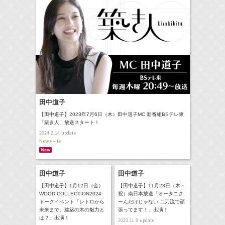
田中道子
【田中道子】2023年7月6日（木）田中道子MC 新番組BSテレ東
「築き人」放送スタート！
update
2024.2.14
News - tv
田中道子
田中道子
【田中道子】1月12日（金）
【田中道子】11月23日（木・
WOOD COLLECTION2024
祝）南日本放送「オータニさ
トークイベント「レトロから
ーんだけじゃない 二刀流で頑
未来まで、建築の木の魅力と
張ってます！」出演！
は？」出演！
update
2023.11.9