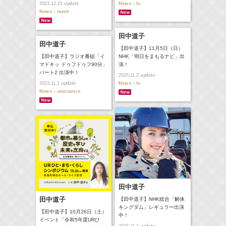
News - tv
update
2023.12.21
News - event
田中道子
田中道子
【田中道子】11月5日（日）
【田中道子】ラジオ番組「イ
NHK「明日をまもるナビ」出
マドキッ ドゥフドゥフ90分」
演！
パート2 出演中！
update
2023.11.2
News - tv
update
2023.11.1
News - announce
田中道子
田中道子
【田中道子】NHK総合「解体
キングダム」レギュラー出演
【田中道子】10月26日（土）
中！
イベント「令和5年度URひ
update