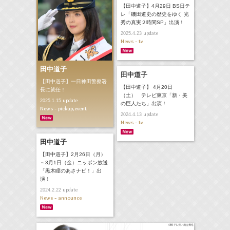
【田中道子】4月29日 BS日テ
レ「磯田道史の歴史をゆく 光
秀の真実２時間SP」出演！
update
2025.4.23
News - tv
田中道子
田中道子
【田中道子】一日神田警察署
【田中道子】 4月20日
長に就任！
（土） テレビ東京「新・美
update
2025.1.15
の巨人たち」出演！
News - pickup,event
update
2024.4.13
News - tv
田中道子
【田中道子】2月26日（月）
～3月1日（金）ニッポン放送
「黒木瞳のあさナビ！」出
演！
update
2024.2.22
News - announce