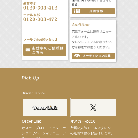
【笛木優子】9月13日（木）ドラマ『大空港〜GATE24〜』ゲスト出演決定！
【前川泰之】舞台「グレンギャリー・グレンロス」公演詳細解禁！
【武井咲】ENFÖLD 2026 PF/FW archetypeに登場！
【elfin’】7thシングル『全世界』がFMたいはくでO.A.決定♪
【elfin’】7thシングル『全世界』がFM-UUでO.A.決定♪
【elfin’】8月16日（日）「全世界」発売記念イベント決定！
【elfin’】7thシングル『全世界』がFM TANABEでO.A.決定♪
【昆虫ハンター牧田習】宝塚市立手塚治虫記念館トークショー＆宝塚文化芸術センター昆虫展示イ
ベント
【昆虫ハンター牧田習】8月13日（木）プライムツリー赤池「ふれあい昆虫フェスティバル」トーク
ショーゲスト出演！
Oscer Link
オスカー公式X
【井頭愛海】『小さなお葬式』TV-CM出演！
オスカープロモーションファ
所属の人気モデルやタレント
【定本楓馬】WEB DIGVII 連載企画『東京23時』に登場！
ンクラブページがリニューア
の最新情報をお届けします。
【髙橋ひかる】7月雑誌掲載情報