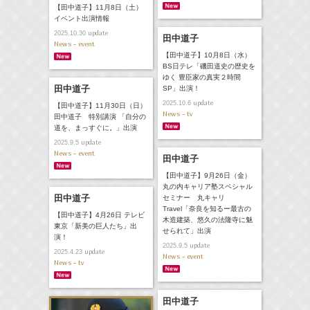
【田中道子】11月8日（土）
イベント出演情報
update
2025.10.30
田中道子
News - event
【田中道子】10月8日（水）
BS日テレ「磯田道史の歴史を
ゆく 豊臣家の真実２時間
田中道子
SP」出演！
update
2025.10.6
【田中道子】11月30日（日）
News - tv
田中道子 特別講演 「自分の
道を、まっすぐに。」出演
update
2025.9.5
News - event
田中道子
【田中道子】9月26日（金）
丸の内キャリア塾スペシャル
田中道子
セミナー 丸キャリ
Travel「奈良を知るー最古の
【田中道子】4月26日 テレビ
木造建築、悠久の法隆寺に魅
東京「新美の巨人たち」出
せられて」出演
演！
update
2025.9.5
update
2025.4.23
News - event
News - tv
田中道子