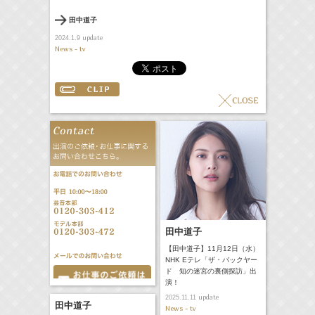
田中道子
update
2024.1.9
News - tv
田中道子
【田中道子】11月12日（水）
NHK Eテレ「ザ・バックヤー
ド 知の迷宮の裏側探訪」出
演！
update
2025.11.11
田中道子
News - tv