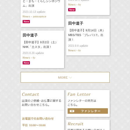
2023.11.1
と・まち・くらしシンポジウ
News - tv
ム」出演
update
2023.10.13
News - announce
田中道子
【田中道子】9月14日（木）
田中道子
MBS/TBS「プレバト!!」出
演！
【田中道子】9月2日（土）
update
2023.9.8
NHK「土スタ」出演！
News - tv
update
2023.8.29
News - tv