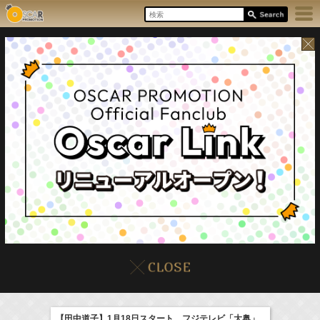
8/6(Thu)
イベント
販売情報
本日の出演情報
【田中道子】1月18日スタート フジテレビ「大奥」