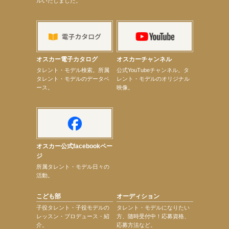
ルいたしました。
【elfin’】7thシングル『全世界』がFMふくろうでパワープレイO.A.決定
【上戸彩】「サントリードリームマッチ2026」 始球式
【上戸彩】サントリー「−196」新CM出演！
【elfin’】【小倉舞子】8月9日（日）「MxM’s produce event vol.14」に出演決定！
【elfin’】【辻美優】8月28日（金）「辻美優(elfin’)グレイテスト・ショー」に出演決定！
【elfin’】9月27日（日）「Beauty Voice Theater Reboot Vol.3」開催決定！
【本田紗来】「Ray」9月号発売中！
オスカー電子カタログ
オスカーチャンネル
【宇垣美里】「マンガ【推しの子】展‐星のキセキ‐」オープニングイベント
次のページへ
タレント・モデル検索。所属
公式YouTubeチャンネル。タ
タレント・モデルのデータベ
レント・モデルのオリジナル
ース。
映像。
オスカー公式facebookペー
ジ
所属タレント・モデル日々の
活動。
こども部
オーディション
子役タレント・子役モデルの
タレント・モデルになりたい
レッスン・プロデュース・紹
方、随時受付中！応募資格、
介。
応募方法など。