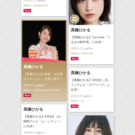
update
2026.6.12
News - magazine
髙橋ひかる
【髙橋ひかる】YouTube『く
るまの助手席』に出演！
update
2026.6.12
News - channel
髙橋ひかる
髙橋ひかる
【髙橋ひかる】映画「山口君
はワルくない」絶賛上映中！
【髙橋ひかる】6月8日（月）
フジテレビ『ネプリーグ』に
update
2026.6.8
News - pickup,event,movie
出演！
update
2026.6.5
News - tv
髙橋ひかる
【髙橋ひかる】6月9日（火）
関西テレビ『よ～いドン！』
に出演！
update
2026.6.5