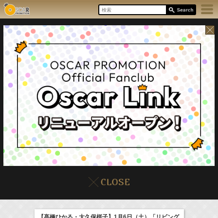
8/7(Fri)
イベント
販売情報
本日の出演情報
【髙橋ひかる・大久保桜子】1月6日（土）「リビング