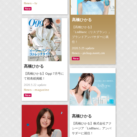
News - tv
髙橋ひかる
【髙橋ひかる】
「LisBlanc（リスブラン）」
ブランドアンバサダーに就
任！
update
2026.5.25
News - pickup,event,cm
髙橋ひかる
【髙橋ひかる】Oggi 7月号に
て初表紙掲載！
update
2026.5.22
News - magazine
髙橋ひかる
【髙橋ひかる】株式会社アク
シージア「LisBlanc」アンバ
サダーに就任！