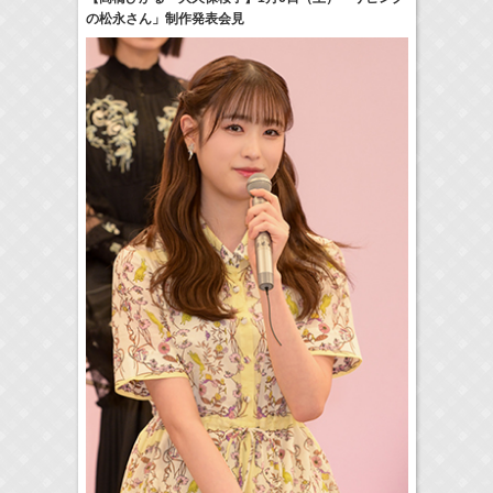
の松永さん」制作発表会見
17:10-17:30
河北麻友子のマユコレ！
河北麻友子
(
Radio
)
22:00-
Tシャツが乾くまで
庄司浩平
(
TV
)
> More