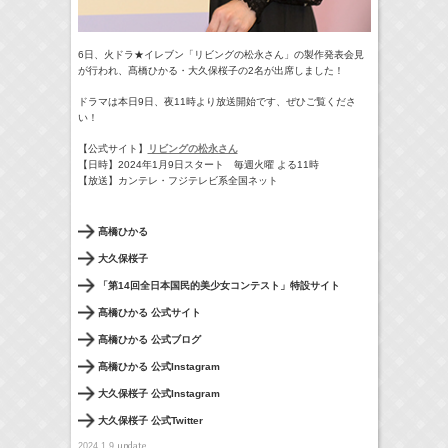
6日、火ドラ★イレブン「リビングの松永さん」
の製作発表会見
が行われ、髙橋ひかる・大久保桜子の2名が出席し
ました！
ドラマは本日9日、夜11時より放送開始です、
ぜひご覧くださ
い！
【公式サイト】
リビングの松永さん
【日時】2024年1月9日スタート 毎週火曜 よる11時
【放送】カンテレ・フジテレビ系全国ネット
髙橋ひかる
大久保桜子
「第14回全日本国民的美少女コンテスト」特設サイト
髙橋ひかる 公式サイト
髙橋ひかる 公式ブログ
髙橋ひかる 公式Instagram
大久保桜子 公式Instagram
大久保桜子 公式Twitter
update
2024.1.9