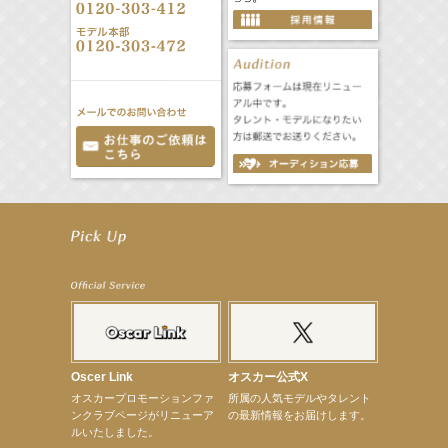
【笛木優子】8月13日（木）ドラマ『大空港〜GATE24〜』ゲスト出演決定！
【前川泰之】舞台「グレンギャリー・グレンロス」公演詳細解禁！
【武井咲】ENFÖLD 2026 PF/FW archetypeに登場！
【elfin’】7thシングル『全世界』がFMたいはくでO.A.決定♪
【elfin’】7thシングル『全世界』がFM-UUでO.A.決定♪
【elfin’】8月16日（日）「全世界」発売記念イベント決定！
【elfin’】7thシングル『全世界』がFM TANABEでO.A.決定♪
【昆虫ハンター牧田習】宝塚市立手塚治虫記念館トークショー＆宝塚文化芸術センター昆虫展示イ
ベント
【昆虫ハンター牧田習】8月13日（木）プライムツリー赤池「ふれあい昆虫フェスティバル」トーク
ショーゲスト出演！
Oscer Link
オスカー公式X
【井頭愛海】『小さなお葬式』TV-CM出演！
オスカープロモーションファ
所属の人気モデルやタレント
【定本楓馬】WEB DIGVII 連載企画『東京23時』に登場！
ンクラブページがリニューア
の最新情報をお届けします。
【髙橋ひかる】7月雑誌掲載情報
ルいたしました。
【elfin’】7thシングル『全世界』がFMふくろうでパワープレイO.A.決定