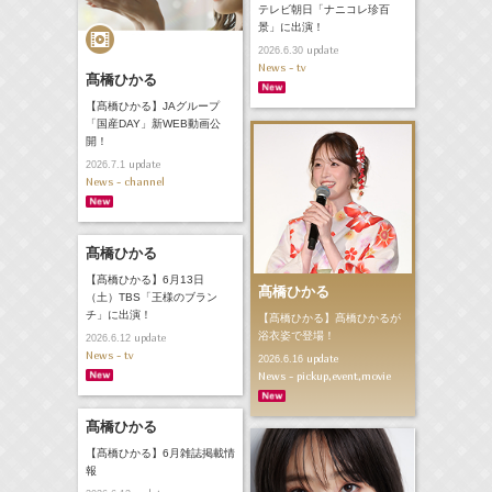
テレビ朝日「ナニコレ珍百
景」に出演！
update
2026.6.30
News - tv
髙橋ひかる
【髙橋ひかる】JAグループ
「国産DAY」新WEB動画公
開！
update
2026.7.1
News - channel
髙橋ひかる
【髙橋ひかる】6月13日
髙橋ひかる
（土）TBS「王様のブラン
チ」に出演！
【髙橋ひかる】髙橋ひかるが
浴衣姿で登場！
update
2026.6.12
News - tv
update
2026.6.16
News - pickup,event,movie
髙橋ひかる
【髙橋ひかる】6月雑誌掲載情
報