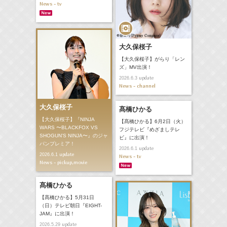
News - tv
大久保桜子
【大久保桜子】がらり「レン
ズ」MV出演！
update
2026.6.3
News - channel
大久保桜子
髙橋ひかる
【大久保桜子】『NINJA
【髙橋ひかる】6月2日（火）
WARS 〜BLACKFOX VS
フジテレビ『めざましテレ
SHOGUN'S NINJA〜』のジャ
ビ』に出演！
パンプレミア！
update
2026.6.1
update
2026.6.1
News - tv
News - pickup,movie
髙橋ひかる
【髙橋ひかる】5月31日
（日）テレビ朝日『EIGHT-
JAM』に出演！
update
2026.5.29