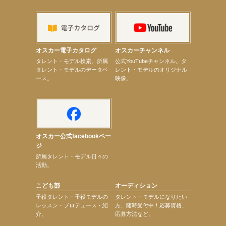
【上戸彩】「サントリードリームマッチ2026」 始球式
【上戸彩】サントリー「−196」新CM出演！
【elfin’】【小倉舞子】8月9日（日）「MxM’s produce event vol.14」に出演決定！
【elfin’】【辻美優】8月28日（金）「辻美優(elfin’)グレイテスト・ショー」に出演決定！
【elfin’】9月27日（日）「Beauty Voice Theater Reboot Vol.3」開催決定！
【本田紗来】「Ray」9月号発売中！
オスカー電子カタログ
オスカーチャンネル
【宇垣美里】「マンガ【推しの子】展‐星のキセキ‐」オープニングイベント
次のページへ
タレント・モデル検索。所属
公式YouTubeチャンネル。タ
タレント・モデルのデータベ
レント・モデルのオリジナル
ース。
映像。
オスカー公式facebookペー
ジ
所属タレント・モデル日々の
活動。
こども部
オーディション
子役タレント・子役モデルの
タレント・モデルになりたい
レッスン・プロデュース・紹
方、随時受付中！応募資格、
介。
応募方法など。