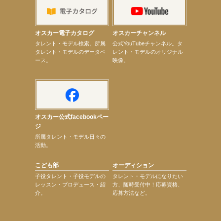
【elfin’】【小倉舞子】8月9日（日）「MxM’s produce event vol.14」に出演決定！
【elfin’】【辻美優】8月28日（金）「辻美優(elfin’)グレイテスト・ショー」に出演決定！
【elfin’】9月27日（日）「Beauty Voice Theater Reboot Vol.3」開催決定！
【本田紗来】「Ray」9月号発売中！
オスカー電子カタログ
オスカーチャンネル
【宇垣美里】「マンガ【推しの子】展‐星のキセキ‐」オープニングイベント
次のページへ
タレント・モデル検索。所属
公式YouTubeチャンネル。タ
タレント・モデルのデータベ
レント・モデルのオリジナル
ース。
映像。
オスカー公式facebookペー
ジ
所属タレント・モデル日々の
活動。
こども部
オーディション
子役タレント・子役モデルの
タレント・モデルになりたい
レッスン・プロデュース・紹
方、随時受付中！応募資格、
介。
応募方法など。