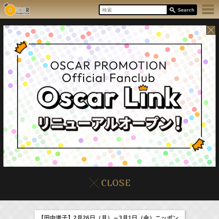
8/7(Fri)
イベント
販売情報
本日の出演情報
【田中道子】2月26日（月）～3月1日（金）ニッポン