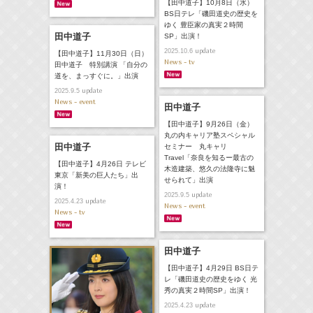
【田中道子】10月8日（水）
BS日テレ「磯田道史の歴史を
ゆく 豊臣家の真実２時間
田中道子
SP」出演！
update
2025.10.6
【田中道子】11月30日（日）
News - tv
田中道子 特別講演 「自分の
道を、まっすぐに。」出演
update
2025.9.5
News - event
田中道子
【田中道子】9月26日（金）
丸の内キャリア塾スペシャル
田中道子
セミナー 丸キャリ
Travel「奈良を知るー最古の
【田中道子】4月26日 テレビ
木造建築、悠久の法隆寺に魅
東京「新美の巨人たち」出
せられて」出演
演！
update
2025.9.5
update
2025.4.23
News - event
News - tv
田中道子
【田中道子】4月29日 BS日テ
レ「磯田道史の歴史をゆく 光
秀の真実２時間SP」出演！
update
2025.4.23