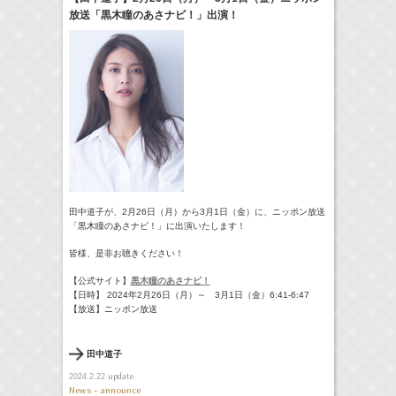
放送「黒木瞳のあさナビ！」出演！
17:10-17:30
河北麻友子のマユコレ！
河北麻友子
(
Radio
)
22:00-
Tシャツが乾くまで
庄司浩平
(
TV
)
> More
田中道子が、2月26日（月）から3月1日（金）に、ニッポン放送
「黒木瞳のあさナビ！」に出演いたします！
皆様、是非お聴きください！
【公式サイト】
黒木瞳のあさナビ！
【日時】 2024年2月26日（月）～ 3月1日（金）6:41-6:47
【放送】ニッポン放送
田中道子
update
2024.2.22
News - announce