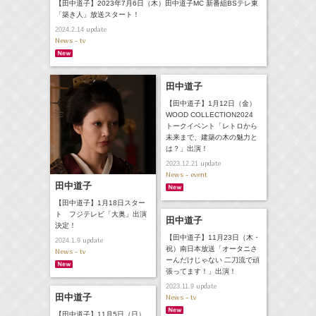
【田中道子】2023年7月6日（木）田中道子MC 新番組BSテレ東
「築き人」放送スタート！
update
2024.2.14
News - tv
田中道子
【田中道子】1月12日（金）
WOOD COLLECTION2024
トークイベント「レトロから
未来まで、建築の木の魅力と
は？」出演！
update
2023.12.21
News - event
田中道子
【田中道子】1月18日スター
ト フジテレビ「大奥」出演
田中道子
決定！
【田中道子】11月23日（木・
update
2024.1.9
祝）南日本放送「オータニさ
News - tv
ーんだけじゃない 二刀流で頑
張ってます！」出演！
update
2023.11.9
田中道子
News - tv
【田中道子】11月5日（日）