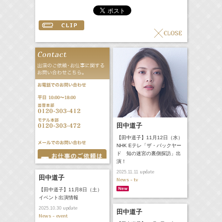
田中道子
【田中道子】11月12日（水）
NHK Eテレ「ザ・バックヤー
ド 知の迷宮の裏側探訪」出
演！
update
2025.11.11
田中道子
News - tv
【田中道子】11月8日（土）
イベント出演情報
update
2025.10.30
田中道子
News - event