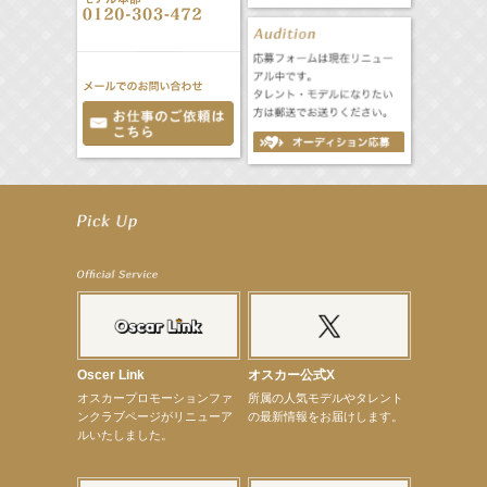
【笛木優子】8月13日（木）ドラマ『大空港〜GATE24〜』ゲスト出演決定！
【前川泰之】舞台「グレンギャリー・グレンロス」公演詳細解禁！
【武井咲】ENFÖLD 2026 PF/FW archetypeに登場！
【elfin’】7thシングル『全世界』がFMたいはくでO.A.決定♪
【elfin’】7thシングル『全世界』がFM-UUでO.A.決定♪
【elfin’】8月16日（日）「全世界」発売記念イベント決定！
【elfin’】7thシングル『全世界』がFM TANABEでO.A.決定♪
【昆虫ハンター牧田習】宝塚市立手塚治虫記念館トークショー＆宝塚文化芸術センター昆虫展示イ
ベント
【昆虫ハンター牧田習】8月13日（木）プライムツリー赤池「ふれあい昆虫フェスティバル」トーク
ショーゲスト出演！
Oscer Link
オスカー公式X
【井頭愛海】『小さなお葬式』TV-CM出演！
オスカープロモーションファ
所属の人気モデルやタレント
【定本楓馬】WEB DIGVII 連載企画『東京23時』に登場！
ンクラブページがリニューア
の最新情報をお届けします。
【髙橋ひかる】7月雑誌掲載情報
ルいたしました。
【elfin’】7thシングル『全世界』がFMふくろうでパワープレイO.A.決定
【上戸彩】「サントリードリームマッチ2026」 始球式
【上戸彩】サントリー「−196」新CM出演！