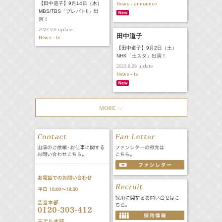
【田中道子】9月14日（木）
News - announce
MBS/TBS「プレバト!!」出
演！
update
2023.9.8
田中道子
News - tv
【田中道子】9月2日（土）
NHK「土スタ」出演！
update
2023.8.29
News - tv