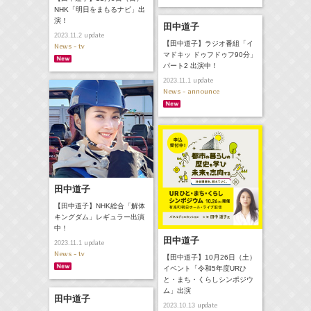
NHK「明日をまもるナビ」出
演！
田中道子
update
2023.11.2
【田中道子】ラジオ番組「イ
News - tv
マドキッ ドゥフドゥフ90分」
パート2 出演中！
update
2023.11.1
News - announce
田中道子
【田中道子】NHK総合「解体
キングダム」レギュラー出演
中！
田中道子
update
2023.11.1
News - tv
【田中道子】10月26日（土）
イベント「令和5年度URひ
と・まち・くらしシンポジウ
ム」出演
田中道子
update
2023.10.13