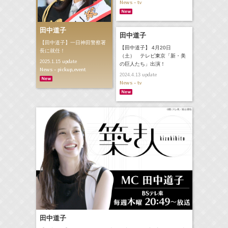
News - tv
田中道子
田中道子
【田中道子】一日神田警察署
【田中道子】 4月20日
長に就任！
（土） テレビ東京「新・美
update
2025.1.15
の巨人たち」出演！
News - pickup,event
update
2024.4.13
News - tv
田中道子