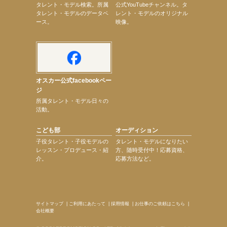
次のページへ
タレント・モデル検索。所属
公式YouTubeチャンネル。タ
タレント・モデルのデータベ
レント・モデルのオリジナル
ース。
映像。
オスカー公式facebookペー
ジ
所属タレント・モデル日々の
活動。
こども部
オーディション
子役タレント・子役モデルの
タレント・モデルになりたい
レッスン・プロデュース・紹
方、随時受付中！応募資格、
介。
応募方法など。
サイトマップ
|
ご利用にあたって
|
採用情報
|
お仕事のご依頼はこちら
|
会社概要