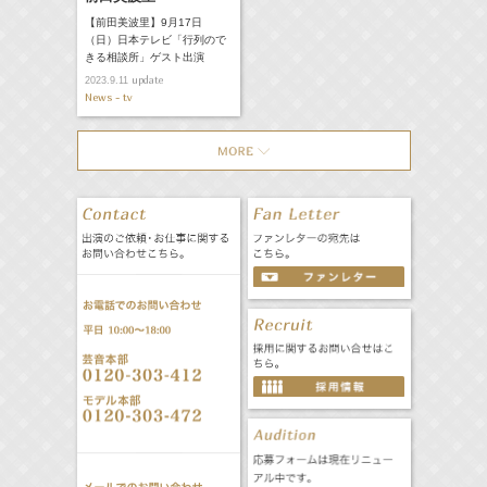
【前田美波里】9月17日
（日）日本テレビ「行列ので
きる相談所」ゲスト出演
update
2023.9.11
News - tv