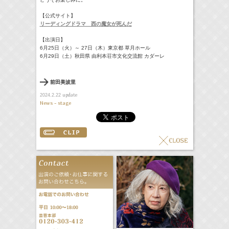
【公式サイト】
リーディングドラマ 西の魔女が死んだ
【出演日】
6月25日（火）～ 27日（木）東京都 草月ホール
6月29日（土）秋田県 由利本荘市文化交流館 カダーレ
前田美波里
update
2024.2.22
News - stage