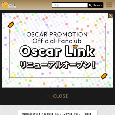
8/7(Fri)
イベント
販売情報
本日の出演情報
【前田美波里】6月25日（火）〜27日（木）、29日