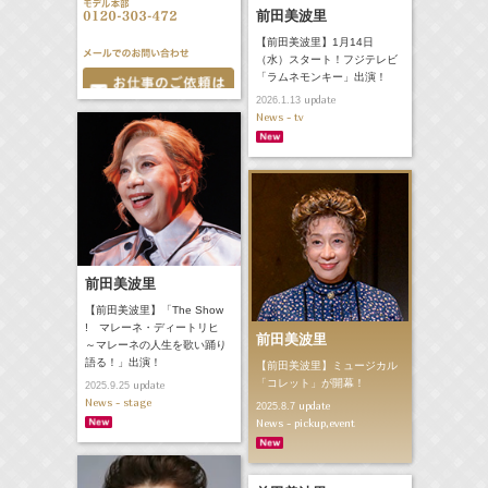
前田美波里
【前田美波里】1月14日
（水）スタート！フジテレビ
「ラムネモンキー」出演！
update
2026.1.13
News - tv
前田美波里
【前田美波里】「The Show
! マレーネ・ディートリヒ
前田美波里
～マレーネの人生を歌い踊り
語る！」出演！
【前田美波里】ミュージカル
「コレット」が開幕！
update
2025.9.25
News - stage
update
2025.8.7
News - pickup,event