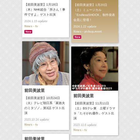
【前田美波里】1月18日
【前田美波里】1月20日
（木）NHK総合「所さん！事
（土）ミュージカル
件ですよ」ゲスト出演
「EndlessSHOCK」制作発表
会見に登壇！
update
2024.1.15
News - tv
update
2024.1.22
News - pickup,event
前田美波里
前田美波里
【前田美波里】10月24日
（火）テレビ朝日系「家政夫
【前田美波里】11月11日
のミタゾノ」第3話 ゲスト出
（土）BSテレ東 土曜ドラマ
演
９「たそがれ優作」ゲスト出
演
update
2023.10.24
News - tv
update
2023.10.6
News - tv
前田美波里