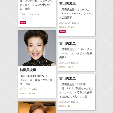
日 フジテレビ「ミュージッ
前田美波里
クフェア さよなら帝劇特
集」出演！
【前田美波里】ミュージカル
「Endless SHOCK」ファイナ
update
2024.12.26
ル公演開幕！
News - tv
update
2024.11.15
News - stage
前田美波里
【前田美波里】「バレエチャ
ンネル」にインタビュー記事
掲載！
update
2024.7.10
News - web
前田美波里
【前田美波里】9月27日
前田美波里
（金）公開 映画「傲慢と善
良」出演！
【前田美波里】6月24日
（月）BS12「鶴瓶ちゃんとサ
update
2024.7.10
ワコちゃん ～昭和の大先輩
News - movie
とおかしな２人～」出演
update
2024.6.20
News - tv