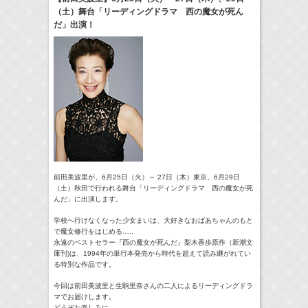
（土）舞台「リーディングドラマ 西の魔女が死ん
17:10-17:30
だ」出演！
河北麻友子のマユコレ！
河北麻友子
(
Radio
)
22:00-
Tシャツが乾くまで
庄司浩平
(
TV
)
> More
前田美波里が、6月25日（火）～ 27日（木）東京、6月29日
（土）秋田で行われる舞台「リーディングドラマ 西の魔女が死
んだ」に出演します。
学校へ行けなくなった少女まいは、
大好きなおばあちゃんのもと
で魔女修行をはじめる…..
永遠のベストセラー『西の魔女が死んだ』梨木香歩原作（
新潮文
庫刊)は、1994年の単行本発売から時代を超えて読み継がれてい
る特別な
作品です。
今回は前田美波里と生駒里奈さんの二人によるリーディングドラ
マ
でお届けします。
どうぞお楽しみに。