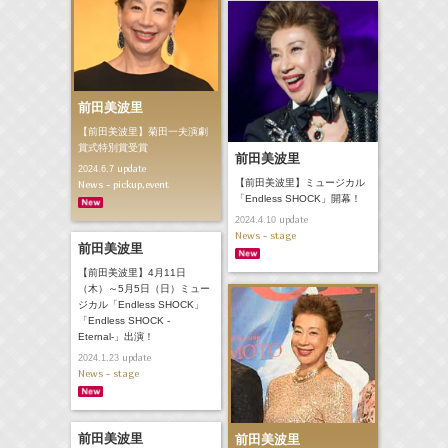
前田美波里
【前田美波里】菊田一夫演劇
賞式特別賞受賞
前田美波里
update
2024.6.7
【前田美波里】ミュージカル
News - pickup,event
「Endless SHOCK」開幕！
update
2024.4.10
News - stage
前田美波里
【前田美波里】4月11日
（木）～5月5日（日）ミュー
ジカル「Endless SHOCK」
「Endless SHOCK -
Eternal-」出演！
update
2024.1.23
News - stage
前田美波里
前田美波里