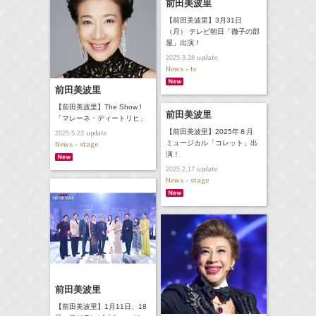
前田美波里
【前田美波里】3月31日
（月） テレビ朝日「徹子の部
屋」出演！
update
2025.3.28
News - tv
前田美波里
【前田美波里】The Show !
前田美波里
「マレーネ・ディートリヒ」
【前田美波里】2025年８月
update
2025.5.23
ミュージカル「コレット」出
News - stage
演！
update
2025.2.17
News - stage
前田美波里
【前田美波里】1月11日、18