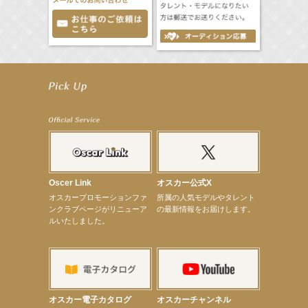
【工藤綾乃】8月7日（金）スタート FOD SHORT『女優は毛穴まで嘘をつく』出演決定！
【笛木優子】8月13日（木）ドラマ『大空港〜GATE24〜』ゲスト出演決定！
【前川泰之】舞台「グレンギャリー・グレンロス」公演詳細解禁！
【武井咲】ENFÖLD 2026 PF/FW archetypeに登場！
【elfin’】7thシングル『全世界』がFMたいはくでO.A.決定♪
【elfin’】7thシングル『全世界』がFM-UUでO.A.決定♪
【elfin’】8月16日（日）「全世界」発売記念イベント決定！
【elfin’】7thシングル『全世界』がFM TANABEでO.A.決定♪
【昆虫ハンター牧田習】宝塚市立手塚治虫記念館トークショー＆宝塚文化芸術センター昆虫展示イ
ベント
【昆虫ハンター牧田習】8月13日（木）プライムツリー赤池「ふれあい昆虫フェスティバル」トーク
Oscer Link
オスカー公式X
ショーゲスト出演！
オスカープロモーションファ
所属の人気モデルやタレント
【井頭愛海】『小さなお葬式』TV-CM出演！
ンクラブページがリニューア
の最新情報をお届けします。
【定本楓馬】WEB DIGVII 連載企画『東京23時』に登場！
ルいたしました。
【髙橋ひかる】7月雑誌掲載情報
【elfin’】7thシングル『全世界』がFMふくろうでパワープレイO.A.決定
【上戸彩】「サントリードリームマッチ2026」 始球式
【上戸彩】サントリー「−196」新CM出演！
【elfin’】【小倉舞子】8月9日（日）「MxM’s produce event vol.14」に出演決定！
【elfin’】【辻美優】8月28日（金）「辻美優(elfin’)グレイテスト・ショー」に出演決定！
【elfin’】9月27日（日）「Beauty Voice Theater Reboot Vol.3」開催決定！
オスカー電子カタログ
オスカーチャンネル
【本田紗来】「Ray」9月号発売中！