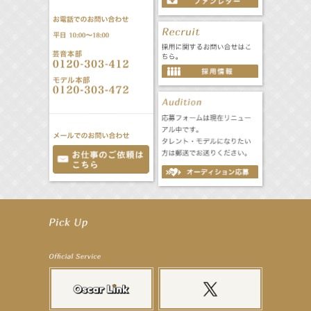
【笛木優子】9月13日（木）ドラマ『大空港〜GATE24〜』ゲスト出演決定！
【前川泰之】舞台「グレンギャリー・グレンロス」公演詳細解禁！
【武井咲】ENFÖLD 2026 PF/FW archetypeに登場！
【elfin’】7thシングル『全世界』がFMたいはくでO.A.決定♪
【elfin’】7thシングル『全世界』がFM-UUでO.A.決定♪
【elfin’】8月16日（日）「全世界」発売記念イベント決定！
【elfin’】7thシングル『全世界』がFM TANABEでO.A.決定♪
【昆虫ハンター牧田習】宝塚市立手塚治虫記念館トークショー＆宝塚文化芸術センター昆虫展示イ
ベント
【昆虫ハンター牧田習】8月13日（木）プライムツリー赤池「ふれあい昆虫フェスティバル」トーク