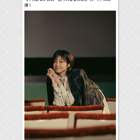
演！
24:00-24:30
一緒にごはんをたべるだけ
真矢ミキ
(
TV
)
> More