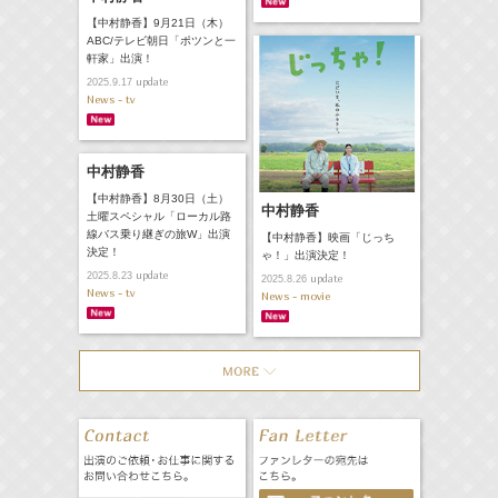
【中村静香】9月21日（木）
ABC/テレビ朝日「ポツンと一
軒家」出演！
update
2025.9.17
News - tv
中村静香
【中村静香】8月30日（土）
中村静香
土曜スペシャル「ローカル路
線バス乗り継ぎの旅W」出演
【中村静香】映画「じっち
決定！
ゃ！」出演決定！
update
2025.8.23
update
2025.8.26
News - tv
News - movie