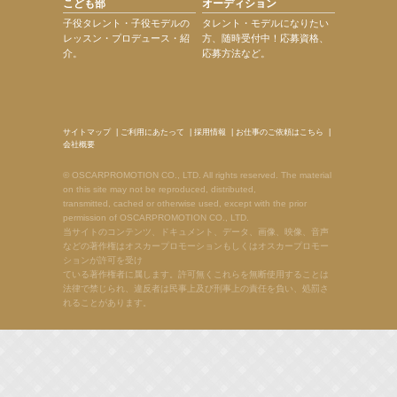
こども部
オーディション
子役タレント・子役モデルの
タレント・モデルになりたい
レッスン・プロデュース・紹
方、随時受付中！応募資格、
介。
応募方法など。
サイトマップ
|
ご利用にあたって
|
採用情報
|
お仕事のご依頼はこちら
|
会社概要
© OSCARPROMOTION CO., LTD. All rights reserved. The material
on this site may not be reproduced, distributed,
transmitted, cached or otherwise used, except with the prior
permission of OSCARPROMOTION CO., LTD.
当サイトのコンテンツ、ドキュメント、データ、画像、映像、音声
などの著作権はオスカープロモーションもしくはオスカープロモー
ションが許可を受け
ている著作権者に属します。許可無くこれらを無断使用することは
法律で禁じられ、違反者は民事上及び刑事上の責任を負い、処罰さ
れることがあります。