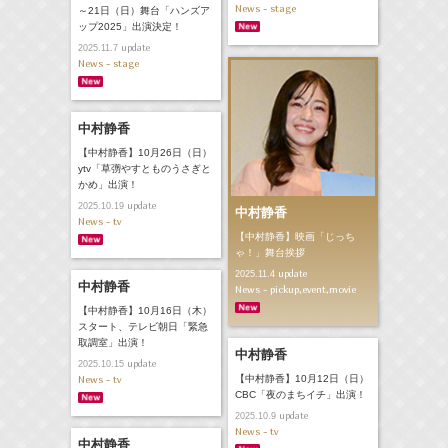
News - stage
～21日（日）舞台「ハンズア
ップ2025」出演決定！
update
2025.11.7
News - stage
中村静香
【中村静香】10月26日（日）
ytv「草彅やすとものうさぎと
かめ」出演！
update
2025.10.19
中村静香
News - tv
【中村静香】映画「じっち
ゃ！」舞台挨拶
update
2025.11.4
中村静香
News - pickup,event,movie
【中村静香】10月16日（木）
スタート、テレビ朝日「緊急
取調室」出演！
中村静香
update
2025.10.15
News - tv
【中村静香】10月12日（日）
CBC「夜のまちイチ」出演！
update
2025.10.9
News - tv
中村静香