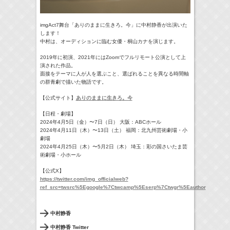
imgAct7舞台「ありのままに生きろ。今」
に中村静香が出演いた
します！
中村は、オーディションに臨む女優・桐山カナを演じます。
2019年に初演、
2021年にはZoomでフルリモート公演として上
演された作品
。
面接をテーマに人が人を選ぶこと、
選ばれることを異なる時間軸
の群青劇で描いた物語です。
【公式サイト】
ありのままに生きろ。今
【日程・劇場】
2024年4月5日（金）〜7日（日） 大阪：ABCホール
2024年4月11日（木）〜13日（土） 福岡：北九州芸術劇場・小
劇場
2024年4月25日（木）〜5月2日（木） 埼玉：彩の国さいたま芸
術劇場・小ホール
【公式X】
https://twitter.com/img_officialweb?
ref_src=twsrc%5Egoogle%7Ctwcamp%5Eserp%7Ctwgr%5Eauthor
中村静香
中村静香 Twitter