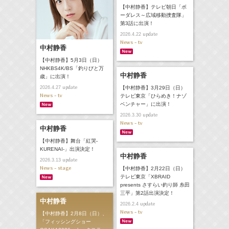
【中村静香】テレビ朝日「ボ
ーダレス～広域移動捜査隊」
第3話に出演！
update
2026.4.22
News - tv
中村静香
【中村静香】5月3日（日）
NHKBS4K/BS「釣りびと万
中村静香
歳」に出演！
update
【中村静香】3月29日（日）
2026.4.27
News - tv
テレビ東京「ひらめき！ナゾ
ベンチャー」に出演！
update
2026.3.30
News - tv
中村静香
【中村静香】舞台「紅哭‐
KURENAI-」出演決定！
中村静香
update
2026.3.13
News - stage
【中村静香】2月22日（日）
テレビ東京「XBRAID
presents さすらい釣り師 糸田
三平」第2話出演決定！
中村静香
update
2026.2.4
News - tv
【中村静香】2月8日（日）、
「フィッシングショー