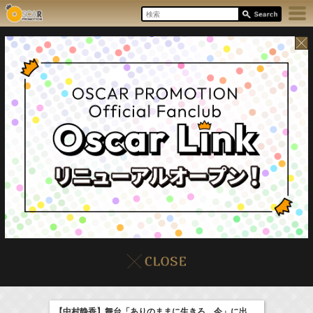
8/6(Thu)
イベント
販売情報
本日の出演情報
【中村静香】舞台「ありのままに生きろ。今」に出