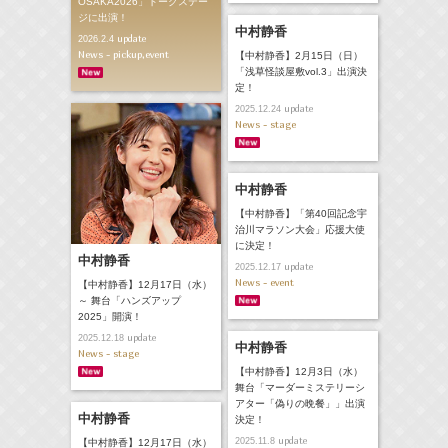
OSAKA2026」トークステー
ジに出演！
中村静香
update
2026.2.4
News - pickup,event
【中村静香】2月15日（日）
「浅草怪談屋敷vol.3」出演決
定！
update
2025.12.24
News - stage
中村静香
【中村静香】「第40回記念宇
治川マラソン大会」応援大使
に決定！
中村静香
update
2025.12.17
News - event
【中村静香】12月17日（水）
～ 舞台「ハンズアップ
2025」開演！
update
2025.12.18
中村静香
News - stage
【中村静香】12月3日（水）
舞台「マーダーミステリーシ
アター「偽りの晩餐」」出演
中村静香
決定！
update
2025.11.8
【中村静香】12月17日（水）