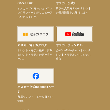
ショーゲスト出演！
Oscer Link
オスカー公式X
【井頭愛海】『小さなお葬式』TV-CM出演！
オスカープロモーションファ
所属の人気モデルやタレント
【定本楓馬】WEB DIGVII 連載企画『東京23時』に登場！
ンクラブページがリニューア
の最新情報をお届けします。
【髙橋ひかる】7月雑誌掲載情報
ルいたしました。
【elfin’】7thシングル『全世界』がFMふくろうでパワープレイO.A.決定
【上戸彩】「サントリードリームマッチ2026」 始球式
【上戸彩】サントリー「−196」新CM出演！
【elfin’】【小倉舞子】8月9日（日）「MxM’s produce event vol.14」に出演決定！
【elfin’】【辻美優】8月28日（金）「辻美優(elfin’)グレイテスト・ショー」に出演決定！
【elfin’】9月27日（日）「Beauty Voice Theater Reboot Vol.3」開催決定！
【本田紗来】「Ray」9月号発売中！
オスカー電子カタログ
オスカーチャンネル
【宇垣美里】「マンガ【推しの子】展‐星のキセキ‐」オープニングイベント
次のページへ
タレント・モデル検索。所属
公式YouTubeチャンネル。タ
タレント・モデルのデータベ
レント・モデルのオリジナル
ース。
映像。
オスカー公式facebookペー
ジ
所属タレント・モデル日々の
活動。