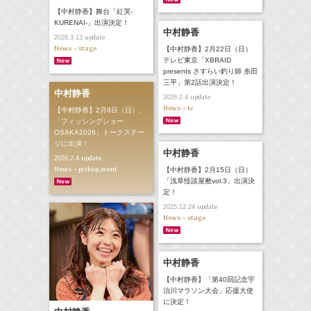
【中村静香】舞台「紅哭‐
KURENAI-」出演決定！
中村静香
update
2026.3.13
News - stage
【中村静香】2月22日（日）
テレビ東京「XBRAID
presents さすらい釣り師 糸田
三平」第2話出演決定！
中村静香
update
2026.2.4
News - tv
【中村静香】2月8日（日）、
「フィッシングショー
OSAKA2026」トークステー
ジに出演！
中村静香
update
2026.2.4
News - pickup,event
【中村静香】2月15日（日）
「浅草怪談屋敷vol.3」出演決
定！
update
2025.12.24
News - stage
中村静香
【中村静香】「第40回記念宇
治川マラソン大会」応援大使
に決定！