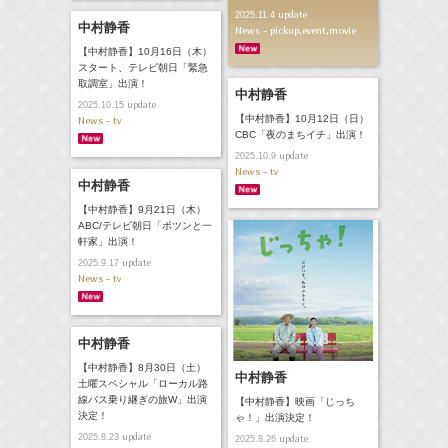
update
2025.11.4
中村静香
News - pickup,event,movie
【中村静香】10月16日（木）
スタート、テレビ朝日「緊急
取調室」出演！
中村静香
update
2025.10.15
【中村静香】10月12日（日）
News - tv
CBC「夜のまちイチ」出演！
update
2025.10.9
News - tv
中村静香
【中村静香】9月21日（木）
ABC/テレビ朝日「ポツンと一
軒家」出演！
update
2025.9.17
News - tv
中村静香
【中村静香】8月30日（土）
中村静香
土曜スペシャル「ローカル路
線バス乗り継ぎの旅W」出演
【中村静香】映画「じっち
決定！
ゃ！」出演決定！
update
2025.8.23
update
2025.8.26