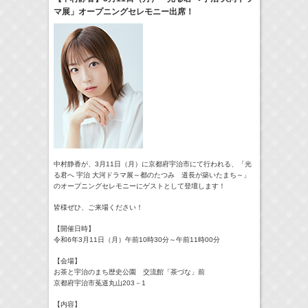
マ展」オープニングセレモニー出席！
18:30-18:56
一泊家族
河北麻友子
(
TV
)
19:30-19:45
宮﨑香蓮の聴いてみらんね！
宮﨑香蓮
(
Radio
)
21:00 -21:30
藤田ニコルのニコニチ
藤田ニコル
(
Radio
)
> More
中村静香が、3月11日（月）に京都府宇治市にて行われる、「光
る君へ 宇治 大河ドラマ展～都のたつみ 道長が築いたまち～」
のオープニングセレモニーにゲストとして登壇します！
皆様ぜひ、ご来場ください！
【開催日時】
令和6年3月11日（月）午前10時30分～午前11時00分
【会場】
お茶と宇治のまち歴史公園 交流館「茶づな」前
京都府宇治市菟道丸山203－1
【内容】