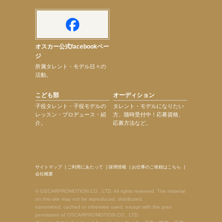
オスカー公式facebookペー
ジ
所属タレント・モデル日々の
活動。
こども部
オーディション
子役タレント・子役モデルの
タレント・モデルになりたい
レッスン・プロデュース・紹
方、随時受付中！応募資格、
介。
応募方法など。
サイトマップ
|
ご利用にあたって
|
採用情報
|
お仕事のご依頼はこちら
|
会社概要
© OSCARPROMOTION CO., LTD. All rights reserved. The material
on this site may not be reproduced, distributed,
transmitted, cached or otherwise used, except with the prior
permission of OSCARPROMOTION CO., LTD.