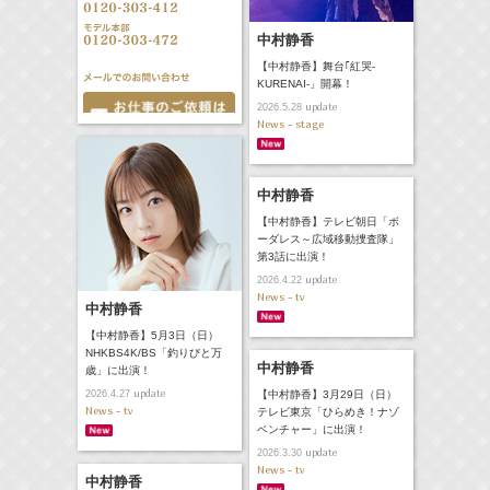
中村静香
【中村静香】舞台｢紅哭-
KURENAI-」開幕！
update
2026.5.28
News - stage
中村静香
【中村静香】テレビ朝日「ボ
ーダレス～広域移動捜査隊」
第3話に出演！
update
2026.4.22
News - tv
中村静香
【中村静香】5月3日（日）
NHKBS4K/BS「釣りびと万
中村静香
歳」に出演！
update
【中村静香】3月29日（日）
2026.4.27
News - tv
テレビ東京「ひらめき！ナゾ
ベンチャー」に出演！
update
2026.3.30
News - tv
中村静香