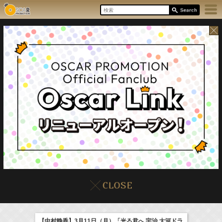
17:55-18:00
8/8(Sat)
イベント
販売情報
本日の出演情報
ラジオドラマ「一建設presents おうちのはなし」
髙橋ひかる
【中村静香】3月11日（月）「光る君へ 宇治 大河ドラ
(
Radio
)