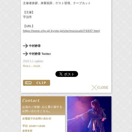
主催者挨拶、来賓祝辞、ゲスト登壇、テープカット
【主催】
宇治市
【URL】
https://www.city.uji.
kyoto.jp/site/murasaki/74337.
html
中村静香
中村静香 Twitter
update
2024.3.1
News - event