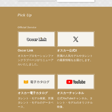
【工藤綾乃】8月7日（金）スタート FOD SHORT『女優は毛穴まで嘘をつく』出演決定！
【笛木優子】8月13日（木）ドラマ『大空港〜GATE24〜』ゲスト出演決定！
【前川泰之】舞台「グレンギャリー・グレンロス」公演詳細解禁！
【武井咲】ENFÖLD 2026 PF/FW archetypeに登場！
【elfin’】7thシングル『全世界』がFMたいはくでO.A.決定♪
【elfin’】7thシングル『全世界』がFM-UUでO.A.決定♪
【elfin’】8月16日（日）「全世界」発売記念イベント決定！
【elfin’】7thシングル『全世界』がFM TANABEでO.A.決定♪
【昆虫ハンター牧田習】宝塚市立手塚治虫記念館トークショー＆宝塚文化芸術センター昆虫展示イ
ベント
【昆虫ハンター牧田習】8月13日（木）プライムツリー赤池「ふれあい昆虫フェスティバル」トーク
Oscer Link
オスカー公式X
ショーゲスト出演！
オスカープロモーションファ
所属の人気モデルやタレント
【井頭愛海】『小さなお葬式』TV-CM出演！
ンクラブページがリニューア
の最新情報をお届けします。
【定本楓馬】WEB DIGVII 連載企画『東京23時』に登場！
ルいたしました。
【髙橋ひかる】7月雑誌掲載情報
【elfin’】7thシングル『全世界』がFMふくろうでパワープレイO.A.決定
【上戸彩】「サントリードリームマッチ2026」 始球式
【上戸彩】サントリー「−196」新CM出演！
【elfin’】【小倉舞子】8月9日（日）「MxM’s produce event vol.14」に出演決定！
【elfin’】【辻美優】8月28日（金）「辻美優(elfin’)グレイテスト・ショー」に出演決定！
【elfin’】9月27日（日）「Beauty Voice Theater Reboot Vol.3」開催決定！
オスカー電子カタログ
オスカーチャンネル
【本田紗来】「Ray」9月号発売中！
次のページへ
タレント・モデル検索。所属
公式YouTubeチャンネル。タ
タレント・モデルのデータベ
レント・モデルのオリジナル
ース。
映像。