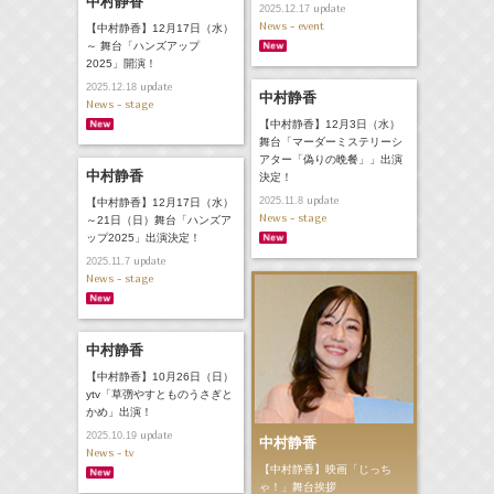
中村静香
update
2025.12.17
News - event
【中村静香】12月17日（水）
～ 舞台「ハンズアップ
2025」開演！
update
2025.12.18
中村静香
News - stage
【中村静香】12月3日（水）
舞台「マーダーミステリーシ
アター「偽りの晩餐」」出演
中村静香
決定！
update
2025.11.8
【中村静香】12月17日（水）
News - stage
～21日（日）舞台「ハンズア
ップ2025」出演決定！
update
2025.11.7
News - stage
中村静香
【中村静香】10月26日（日）
ytv「草彅やすとものうさぎと
かめ」出演！
update
2025.10.19
中村静香
News - tv
【中村静香】映画「じっち
ゃ！」舞台挨拶