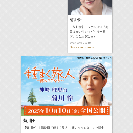
菊川怜
【菊川怜】ニッポン放送「高
田文夫のラジオビバリー昼
ズ」に生出演します！
update
2025.10.9
News - announce
菊川怜
【菊川怜】主演映画「種まく旅人 ～醪のささやき～」公開中