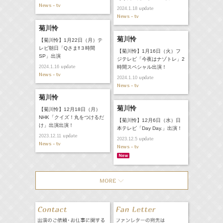
News - tv
update
2024.1.18
News - tv
菊川怜
菊川怜
【菊川怜】1月22日（月）テ
レビ朝日「Qさま‼３時間
【菊川怜】1月16日（火）フ
SP」出演
ジテレビ「今夜はナゾトレ」2
update
2024.1.16
時間スペシャル出演！
News - tv
update
2024.1.10
News - tv
菊川怜
菊川怜
【菊川怜】12月18日（月）
NHK「クイズ！丸をつけるだ
【菊川怜】12月6日（水）日
け」出演出演！
本テレビ「Day Day.」出演！
update
2023.12.11
update
2023.12.5
News - tv
News - tv