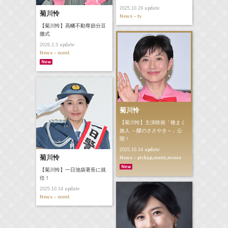
update
2025.10.29
菊川怜
News - tv
【菊川怜】高幡不動尊節分豆
撒式
update
2026.2.3
News - event
菊川怜
【菊川怜】主演映画「種まく
旅人 ～醪のささやき～」公
開！
update
2025.10.14
菊川怜
News - pickup,event,movie
【菊川怜】一日池袋署長に就
任！
update
2025.10.14
News - event