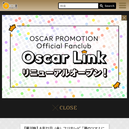
17:55-18:00
8/8(Sat)
イベント
販売情報
本日の出演情報
ラジオドラマ「一建設presents おうちのはなし」
髙橋ひかる
【菊川怜】6月21日（金）フジテレビ「酒のツマミに
(
Radio
)