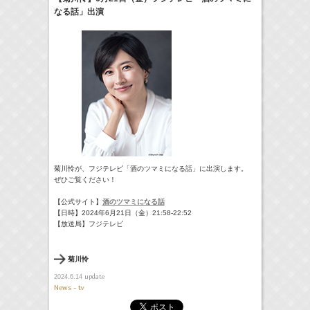
なる話」出演
18:30-18:56
一泊家族
河北麻友子
(
TV
)
19:30-19:45
宮﨑香蓮の聴いてみらんね！
宮﨑香蓮
(
Radio
)
21:00 -21:30
藤田ニコルのニコニチ
藤田ニコル
(
Radio
)
> More
菊川怜が、フジテレビ「酒のツマミになる話」に出演します。
ぜひご覧ください！
【公式サイト】
酒のツマミになる話
【日時】2024年6月21日（金）21:58-22:52
【放送局】フジテレビ
菊川怜
update
2024.6.14
News - tv