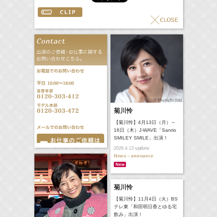
菊川怜
【菊川怜】4月13日（月）～
16日（木）J-WAVE「Sanrio
SMILEY SMILE」出演！
update
2026.4.13
News - announce
菊川怜
【菊川怜】11月4日（火）BS
テレ東「和田明日香とゆる宅
飲み」出演！