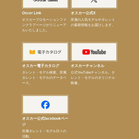
【elfin’】7thシングル『全世界』がFM TANABEでO.A.決定♪
【昆虫ハンター牧田習】宝塚市立手塚治虫記念館トークショー＆宝塚文化芸術センター昆虫展示イ
ベント
Oscer Link
オスカー公式X
【昆虫ハンター牧田習】8月13日（木）プライムツリー赤池「ふれあい昆虫フェスティバル」トーク
オスカープロモーションファ
所属の人気モデルやタレント
ショーゲスト出演！
ンクラブページがリニューア
の最新情報をお届けします。
【井頭愛海】『小さなお葬式』TV-CM出演！
ルいたしました。
【定本楓馬】WEB DIGVII 連載企画『東京23時』に登場！
【髙橋ひかる】7月雑誌掲載情報
【elfin’】7thシングル『全世界』がFMふくろうでパワープレイO.A.決定
【上戸彩】「サントリードリームマッチ2026」 始球式
【上戸彩】サントリー「−196」新CM出演！
【elfin’】【小倉舞子】8月9日（日）「MxM’s produce event vol.14」に出演決定！
【elfin’】【辻美優】8月28日（金）「辻美優(elfin’)グレイテスト・ショー」に出演決定！
オスカー電子カタログ
オスカーチャンネル
【elfin’】9月27日（日）「Beauty Voice Theater Reboot Vol.3」開催決定！
次のページへ
タレント・モデル検索。所属
公式YouTubeチャンネル。タ
タレント・モデルのデータベ
レント・モデルのオリジナル
ース。
映像。
オスカー公式facebookペー
ジ
所属タレント・モデル日々の
活動。