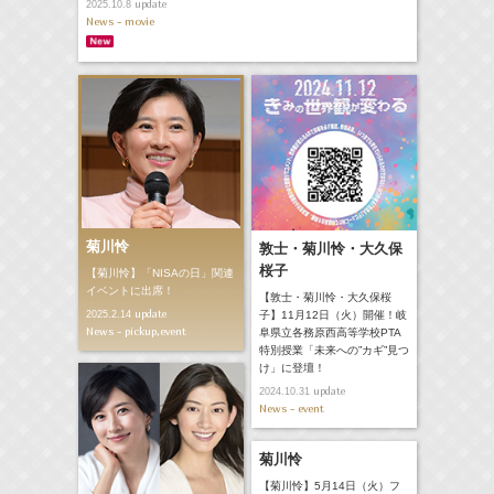
update
2025.10.8
News - movie
菊川怜
敦士・菊川怜・大久保
桜子
【菊川怜】「NISAの日」関連
イベントに出席！
【敦士・菊川怜・大久保桜
update
2025.2.14
子】11月12日（火）開催！岐
News - pickup,event
阜県立各務原西高等学校PTA
特別授業「未来への”カギ”見つ
け」に登壇！
update
2024.10.31
News - event
菊川怜
【菊川怜】5月14日（火）フ