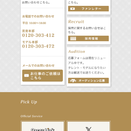
【井頭愛海】『NEXCO西日本』TV-CM開始
【工藤綾乃】8月7日（金）スタート FOD SHORT『女優は毛穴まで嘘をつく』出演決定！
【笛木優子】8月13日（木）ドラマ『大空港〜GATE24〜』ゲスト出演決定！
【前川泰之】舞台「グレンギャリー・グレンロス」公演詳細解禁！
【武井咲】ENFÖLD 2026 PF/FW archetypeに登場！
【elfin’】7thシングル『全世界』がFMたいはくでO.A.決定♪
【elfin’】7thシングル『全世界』がFM-UUでO.A.決定♪
【elfin’】8月16日（日）「全世界」発売記念イベント決定！