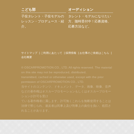
こども部
オーディション
子役タレント・子役モデルの
タレント・モデルになりたい
レッスン・プロデュース・紹
方、随時受付中！応募資格、
介。
応募方法など。
サイトマップ
|
ご利用にあたって
|
採用情報
|
お仕事のご依頼はこちら
|
会社概要
© OSCARPROMOTION CO., LTD. All rights reserved. The material
on this site may not be reproduced, distributed,
transmitted, cached or otherwise used, except with the prior
permission of OSCARPROMOTION CO., LTD.
当サイトのコンテンツ、ドキュメント、データ、画像、映像、音声
などの著作権はオスカープロモーションもしくはオスカープロモー
ションが許可を受け
ている著作権者に属します。許可無くこれらを無断使用することは
法律で禁じられ、違反者は民事上及び刑事上の責任を負い、処罰さ
れることがあります。