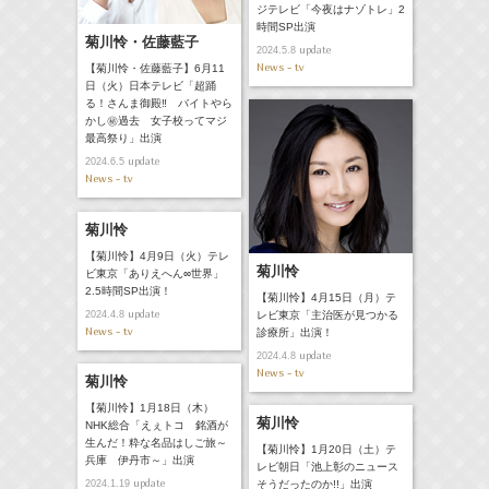
ジテレビ「今夜はナゾトレ」2
時間SP出演
菊川怜・佐藤藍子
update
2024.5.8
News - tv
【菊川怜・佐藤藍子】6月11
日（火）日本テレビ「超踊
る！さんま御殿‼ バイトやら
かし㊙過去 女子校ってマジ
最高祭り」出演
update
2024.6.5
News - tv
菊川怜
【菊川怜】4月9日（火）テレ
菊川怜
ビ東京「ありえへん∞世界」
2.5時間SP出演！
【菊川怜】4月15日（月）テ
update
2024.4.8
レビ東京「主治医が見つかる
News - tv
診療所」出演！
update
2024.4.8
News - tv
菊川怜
【菊川怜】1月18日（木）
菊川怜
NHK総合「えぇトコ 銘酒が
生んだ！粋な名品はしご旅～
【菊川怜】1月20日（土）テ
兵庫 伊丹市～」出演
レビ朝日「池上彰のニュース
update
2024.1.19
そうだったのか!!」出演