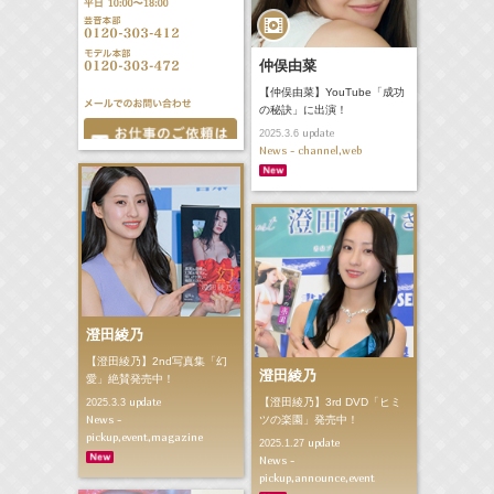
仲俣由菜
【仲俣由菜】YouTube「成功
の秘訣」に出演！
update
2025.3.6
News - channel,web
澄田綾乃
【澄田綾乃】2nd写真集「幻
澄田綾乃
愛」絶賛発売中！
update
【澄田綾乃】3rd DVD「ヒミ
2025.3.3
News -
ツの楽園」発売中！
pickup,event,magazine
update
2025.1.27
News -
pickup,announce,event