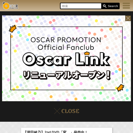
8/7(Fri)
イベント
販売情報
本日の出演情報
【澄田綾乃】2nd DVD「変。」発売中！