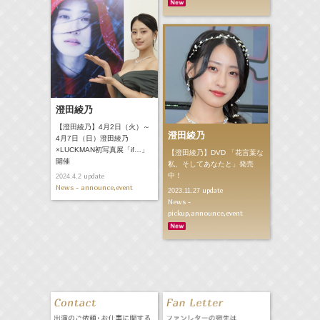
澄田綾乃
【澄田綾乃】4月2日（火）～
澄田綾乃
4月7日（日）澄田綾乃
×LUCKMAN初写真展「if…」
【澄田綾乃】DVD 「花言葉な
開催
私、そしてあなたと」発売
中！
update
2024.4.2
News - announce,event
update
2023.11.27
News -
pickup,announce,event