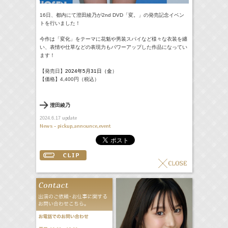
16日、都内にて澄田綾乃が2nd DVD「変。」の発売記念イベン
トを行いました！
今作は「変化」
をテーマに花魁や男装スパイなど様々な衣装を纏
い、
表情や仕草などの表現力もパワーアップした作品になってい
ます！
【発売日】
2024年5月31日（金
）
【価格】4,400円（税込）
澄田綾乃
update
2024.6.17
News - pickup,announce,event