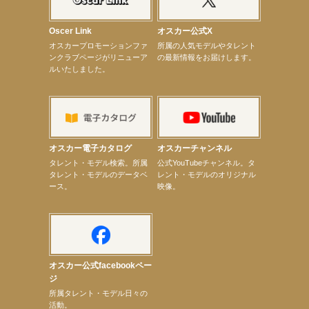
【昆虫ハンター牧田習】宝塚市立手塚治虫記念館トークショー＆宝塚文化芸術センター昆虫展示イ
ベント
【昆虫ハンター牧田習】8月13日（木）プライムツリー赤池「ふれあい昆虫フェスティバル」トーク
Oscer Link
オスカー公式X
ショーゲスト出演！
オスカープロモーションファ
所属の人気モデルやタレント
【井頭愛海】『小さなお葬式』TV-CM出演！
ンクラブページがリニューア
の最新情報をお届けします。
【定本楓馬】WEB DIGVII 連載企画『東京23時』に登場！
ルいたしました。
【髙橋ひかる】7月雑誌掲載情報
【elfin’】7thシングル『全世界』がFMふくろうでパワープレイO.A.決定
【上戸彩】「サントリードリームマッチ2026」 始球式
【上戸彩】サントリー「−196」新CM出演！
【elfin’】【小倉舞子】8月9日（日）「MxM’s produce event vol.14」に出演決定！
【elfin’】【辻美優】8月28日（金）「辻美優(elfin’)グレイテスト・ショー」に出演決定！
【elfin’】9月27日（日）「Beauty Voice Theater Reboot Vol.3」開催決定！
オスカー電子カタログ
オスカーチャンネル
【本田紗来】「Ray」9月号発売中！
次のページへ
タレント・モデル検索。所属
公式YouTubeチャンネル。タ
タレント・モデルのデータベ
レント・モデルのオリジナル
ース。
映像。
オスカー公式facebookペー
ジ
所属タレント・モデル日々の
活動。