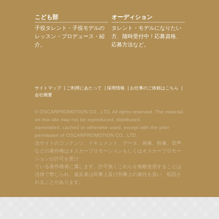
こども部
オーディション
子役タレント・子役モデルの
タレント・モデルになりたい
レッスン・プロデュース・紹
方、随時受付中！応募資格、
介。
応募方法など。
サイトマップ
|
ご利用にあたって
|
採用情報
|
お仕事のご依頼はこちら
|
会社概要
© OSCARPROMOTION CO., LTD. All rights reserved. The material
on this site may not be reproduced, distributed,
transmitted, cached or otherwise used, except with the prior
permission of OSCARPROMOTION CO., LTD.
当サイトのコンテンツ、ドキュメント、データ、画像、映像、音声
などの著作権はオスカープロモーションもしくはオスカープロモー
ションが許可を受け
ている著作権者に属します。許可無くこれらを無断使用することは
法律で禁じられ、違反者は民事上及び刑事上の責任を負い、処罰さ
れることがあります。