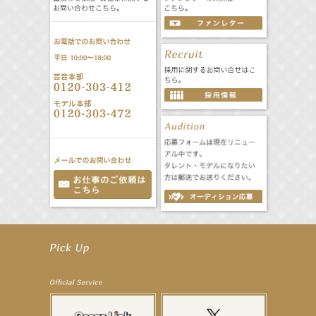
【工藤綾乃】8月7日（金）スタート FOD SHORT『女優は毛穴まで嘘をつく』出演決定！
【笛木優子】8月13日（木）ドラマ『大空港〜GATE24〜』ゲスト出演決定！
【前川泰之】舞台「グレンギャリー・グレンロス」公演詳細解禁！
【武井咲】ENFÖLD 2026 PF/FW archetypeに登場！
【elfin’】7thシングル『全世界』がFMたいはくでO.A.決定♪
【elfin’】7thシングル『全世界』がFM-UUでO.A.決定♪
【elfin’】8月16日（日）「全世界」発売記念イベント決定！
【elfin’】7thシングル『全世界』がFM TANABEでO.A.決定♪