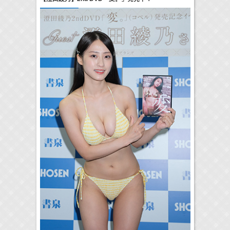
17:10-17:30
河北麻友子のマユコレ！
河北麻友子
(
Radio
)
22:00-
Tシャツが乾くまで
庄司浩平
(
TV
)
> More