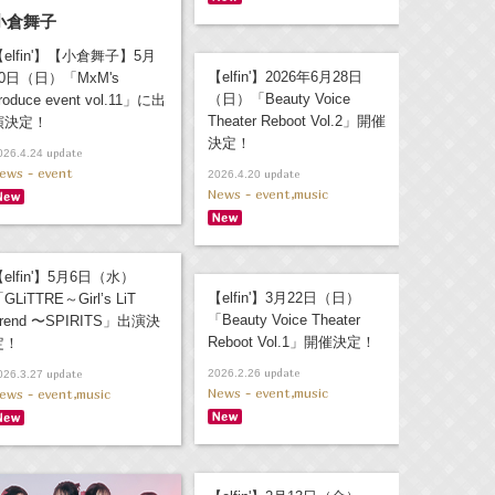
小倉舞子
【elfin'】【小倉舞子】5月
【elfin'】2026年6月28日
10日（日）「MxM's
（日）「Beauty Voice
roduce event vol.11」に出
Theater Reboot Vol.2」開催
演決定！
決定！
update
026.4.24
ews - event
update
2026.4.20
News - event,music
elfin'】5月6日（水）
【elfin'】3月22日（日）
GLiTTRE～Girl’s LiT
「Beauty Voice Theater
rend 〜SPIRITS」出演決
Reboot Vol.1」開催決定！
定！
update
update
2026.2.26
026.3.27
News - event,music
ews - event,music