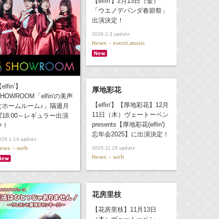
【elfin'】2月13日（金）
「ウエノデパンダ春節祭」
出演決定！
update
2026.2.3
News - event,music
elfin’】
厚地彩花
HOWROOM「elfin'の美声
【elfin'】【厚地彩花】12月
女ホームルーム♪」隔週月
11日（木）ヴェートーベン
曜18:00～レギュラー出演
presents【厚地彩花(elfin')
中！
忘年会2025】に出演決定！
update
026.1.14
ews - web
update
2025.11.28
News - web
花房里枝
【花房里枝】11月13日