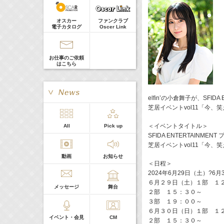
河北麻友子
Guest
22:00-
(
TV
)
オスカー
ファンクラブ
Tシャツが乾くまで
電子カタログ
Oscer Link
庄司浩平
お仕事のご依頼
はこちら
elfin’の小倉舞子が、SFIDA
芝居イベントvol11「今
> More
＜イベントタイトル＞
All
Pick up
本日の出演
SFIDA ENTERTAINMEN
芝居イベントvol11「今、
動画
お知らせ
５０音順
＜日程＞
2024年6月29日（土）?6月
６月２９日（土）１部 １
メッセージ
舞台
２部 １５：３０～
３部 １９：００～
６月３０日（日）１部 １
イベント・会見
CM
２部 １５：３０～