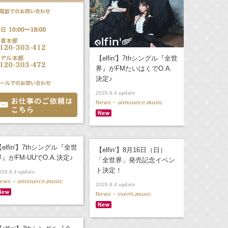
【elfin'】7thシングル『全世
界』がFMたいはくでO.A.
決定♪
update
2026.8.4
News - announce,music
elfin'】7thシングル『全世
【elfin’】8月16日（日）
界』がFM-UUでO.A.決定♪
「全世界」発売記念イベン
ト決定！
update
026.8.4
ews - announce,music
update
2026.8.4
News - event,music