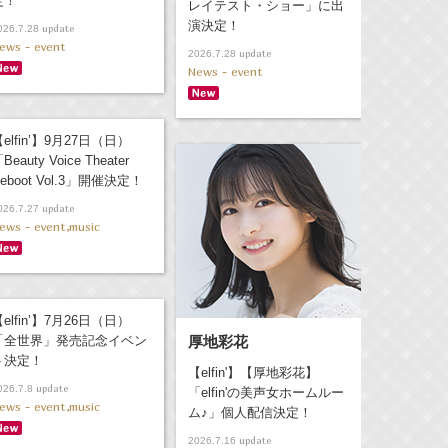
定！
レイテスト・ショー」に出
演決定！
update
026.7.28
ews - event
update
2026.7.28
News - event
elfin’】9月27日（日）
Beauty Voice Theater
eboot Vol.3」開催決定！
update
026.7.27
ews - event,music
elfin’】7月26日（日）
「全世界」発売記念イベン
厚地彩花
ト決定！
【elfin'】【厚地彩花】
update
026.7.8
「elfin'の美声女ホームルー
ews - event,music
ム♪」個人配信決定！
update
2026.7.16