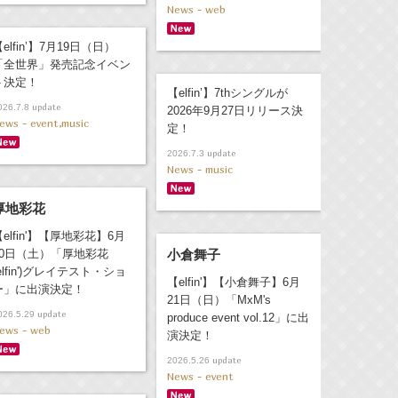
News - web
elfin’】7月19日（日）
「全世界」発売記念イベン
ト決定！
【elfin’】7thシングルが
update
026.7.8
2026年9月27日リリース決
ews - event,music
定！
update
2026.7.3
News - music
厚地彩花
【elfin'】【厚地彩花】6月
20日（土）「厚地彩花
小倉舞子
elfin')グレイテスト・ショ
【elfin'】【小倉舞子】6月
ー」に出演決定！
21日（日）「MxM's
update
026.5.29
produce event vol.12」に出
ews - web
演決定！
update
2026.5.26
News - event