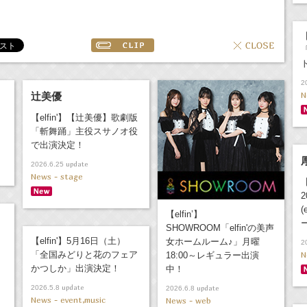
【
2
N
辻美優
【elfin'】【辻美優】歌劇版
「斬舞踊」主役スサノオ役
で出演決定！
update
2026.6.25
News - stage
(
【elfin’】
SHOWROOM「elfin'の美声
【elfin'】5月16日（土）
女ホームルーム♪」月曜
2
「全国みどりと花のフェア
N
18:00～レギュラー出演
かつしか」出演決定！
中！
update
2026.5.8
update
2026.6.8
News - event,music
News - web