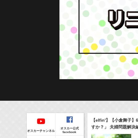
Regular
本日の出演情報
イベント
【elfin'】【小倉舞子
CLIP
8/7(Fri)
販売情報
すか？」 夫婦問題解決
オスカー公式
17:10-17:30
(
Radio
)
オスカーチャンネル
facebook
河北麻友子のマユコレ！