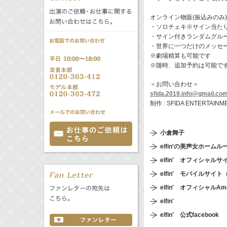
公式サービス
オンライン物販(振込みのみ)
バラエティ
声優
・ソロチェキ※サイン当たり付き
All
TV
・サイン付きランダムグループ
・世界に一つだけのメッセージ
※劇場精算も可能です
文化事業部
クリエイター
Radio
Web
※随時、追加予約は可能で
＜お問い合わせ＞
誕生日 8/7
sfida.2019.info@gmail.co
制作 : SFIDA ENTERTAINM
All
TV
あ
か
さ
小倉舞子
た
な
は
elfin'の美声女ホームル
Radio
Web
elfin' オフィシャルサ
ま
や
ら
elfin' モバイルサ
わ
elfin' オフィシャル
elfin'
elfin' 公式facebook