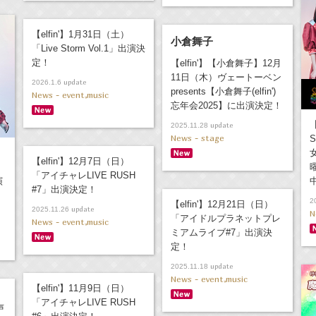
【elfin'】1月31日（土）
小倉舞子
「Live Storm Vol.1」出演決
定！
【elfin'】【小倉舞子】12月
11日（木）ヴェートーベン
update
2026.1.6
presents【小倉舞子(elfin')
News - event,music
忘年会2025】に出演決定！
【
update
2025.11.28
News - stage
S
【elfin'】12月7日（日）
「アイチャレLIVE RUSH
演
#7」出演決定！
2
【elfin'】12月21日（日）
update
2025.11.26
N
「アイドルプラネットプレ
News - event,music
ミアムライブ#7」出演決
定！
update
2025.11.18
News - event,music
【elfin'】11月9日（日）
「アイチャレLIVE RUSH
声