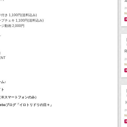
2
N
 1,100円(送料込み)
チェキ 1,100円(送料込み)
動画 2,000円
す
【
「
R
m
ENT
2
N
ーム♪
イト
【
イト（※スマートフォンのみ）
Amebaブログ「イロトリドリの日々」
2
N