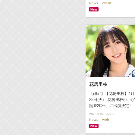
News - event
花房里枝
【elfin'】【花房里枝】4月
28日(火)「花房里枝(elfin')
誕祭2026」に出演決定！
update
2026.3.27
News - web