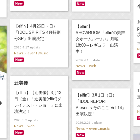
【elfin'】4月26日（日）
【elfin’】
p
「IDOL SPIRITS 4月特別
SHOWROOM「elfin'の美声
号SP」出演決定！
女ホームルーム♪」月曜
2
18:00～レギュラー出演
update
2026.4.17
N
中！
News - event,music
update
2026.4.1
News - web
【
辻美優
「
T
【elfin'】【辻美優】3月13
【elfin'】3月1日（日）
日（金）「辻美優(elfin')グ
「IDOL REPORT
生
レイテスト・ショー」に出
2
Presents そのここ Vol.14」
演決定！
N
出演決定！
update
2026.3.2
update
2026.2.25
News - web
News - event,music