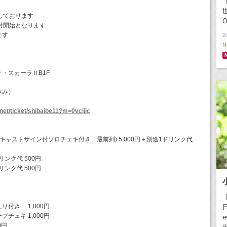
【
しております
O
付開始となります
ます
2
N
オ・スカーラⅡB1F
込み）
.net/ticket/shibaibe11?m=0vciiic
キャストサイン付ソロチェキ付き、最前列) 5,000円＋別途1ドリンク代
リンク代 500円
リンク代 500円
り付き 1,000円
日
チェキ 1,000円
e
0円