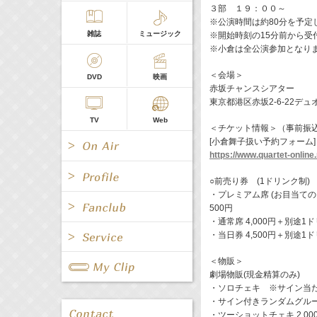
３部 １９：００～
※公演時間は約80分を予定
雑誌
ミュージック
※開始時刻の15分前から受
※小倉は全公演参加となり
＜会場＞
DVD
映画
赤坂チャンスシアター
東京都港区赤坂2-6-22デュ
TV
Web
＜チケット情報＞（事前振
[小倉舞子扱い予約フォーム]
https://www.quartet-online
○前売り券 (1ドリンク制)
・プレミアム席 (お目当ての
500円
・通常席 4,000円＋別途1ド
All
女優/タレント
All
TV
・当日券 4,500円＋別途1ド
All
Fanclub Page
＜物販＞
グループ
歌手
劇場物販(現金精算のみ)
Radio
Web
All
関連事業
・ソロチェキ ※サイン当た
・サイン付きランダムグループ
男優/タレント
キャスター/レポーター
・ツーショットチェキ 2,00