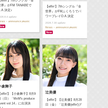
elfin’】7thシングル『全
世界』がFM TANABEで
【elfin’】7thシングル『全
.A.決定♪
世界』がFMふくろうでパ
ワープレイO.A.決定
update
026.8.4
ews - announce,music
update
2026.7.30
News - announce,music
小倉舞子
辻美優
【elfin'】【小倉舞子】8月9
（日）「MxM's produce
【elfin'】【辻美優】8月28
vent vol.14」に出演決
日（金）「辻美優(elfin')グ