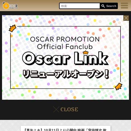
8/10(Mon)
イベント
販売情報
本日の出演情報
【真矢ミキ】10月11日より公開中 映画「室井慎次 敗