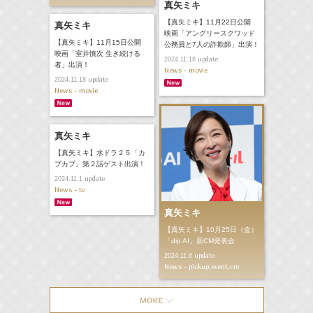
真矢ミキ
【真矢ミキ】11月22日公開
真矢ミキ
映画「アングリースクワッド
【真矢ミキ】11月15日公開
公務員と7人の詐欺師」出演！
映画「室井慎次 生き続ける
update
2024.11.18
者」出演！
News - movie
update
2024.11.18
News - movie
真矢ミキ
【真矢ミキ】水ドラ２５「カ
プカプ」第２話ゲスト出演！
update
2024.11.1
News - tv
真矢ミキ
【真矢ミキ】10月25日（金）
「dip AI」新CM発表会
update
2024.11.6
News - pickup,event,cm