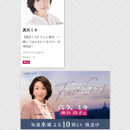
真矢ミキ
【真矢ミキ】テレビ東京「一
緒にごはんをたべるだけ」出
演決定！
update
2026.6.16
News - tv