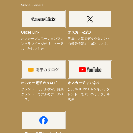
【髙橋ひかる】8月雑誌掲載情報
【井頭愛海】『NEXCO西日本』TV-CM開始
【工藤綾乃】8月7日（金）スタート FOD SHORT『女優は毛穴まで嘘をつく』出演決定！
【笛木優子】8月13日（木）ドラマ『大空港〜GATE24〜』ゲスト出演決定！
【前川泰之】舞台「グレンギャリー・グレンロス」公演詳細解禁！
【武井咲】ENFÖLD 2026 PF/FW archetypeに登場！
【elfin’】7thシングル『全世界』がFMたいはくでO.A.決定♪
Oscer Link
オスカー公式X
【elfin’】7thシングル『全世界』がFM-UUでO.A.決定♪
オスカープロモーションファ
所属の人気モデルやタレント
【elfin’】8月16日（日）「全世界」発売記念イベント決定！
ンクラブページがリニューア
の最新情報をお届けします。
【elfin’】7thシングル『全世界』がFM TANABEでO.A.決定♪
ルいたしました。
【昆虫ハンター牧田習】宝塚市立手塚治虫記念館トークショー＆宝塚文化芸術センター昆虫展示イ
ベント
【昆虫ハンター牧田習】8月13日（木）プライムツリー赤池「ふれあい昆虫フェスティバル」トーク
ショーゲスト出演！
【井頭愛海】『小さなお葬式』TV-CM出演！
【定本楓馬】WEB DIGVII 連載企画『東京23時』に登場！
【髙橋ひかる】7月雑誌掲載情報
オスカー電子カタログ
オスカーチャンネル
【elfin’】7thシングル『全世界』がFMふくろうでパワープレイO.A.決定
次のページへ
タレント・モデル検索。所属
公式YouTubeチャンネル。タ
タレント・モデルのデータベ
レント・モデルのオリジナル
ース。
映像。