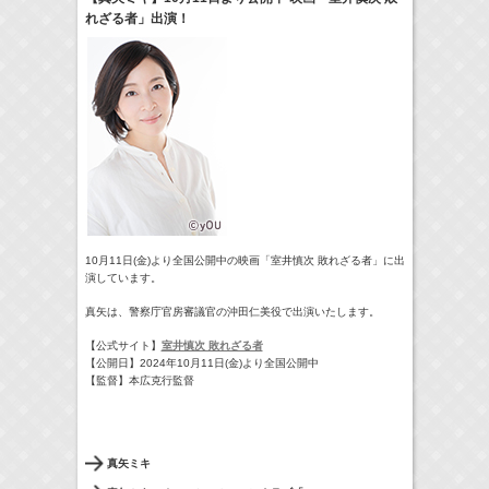
れざる者」出演！
22:00-
GTO
及川桃利
(
TV
)
> More
10月11日(金)より全国公開中の映画「室井慎次 敗れざる者」に出
演しています。
真矢は、警察庁官房審議官の沖田仁美役で出演いたします。
【公式サイト】
室井慎次 敗れざる者
【公開日】2024年10月11日(金)より全国公開中
【監督】本広克行監督
真矢ミキ