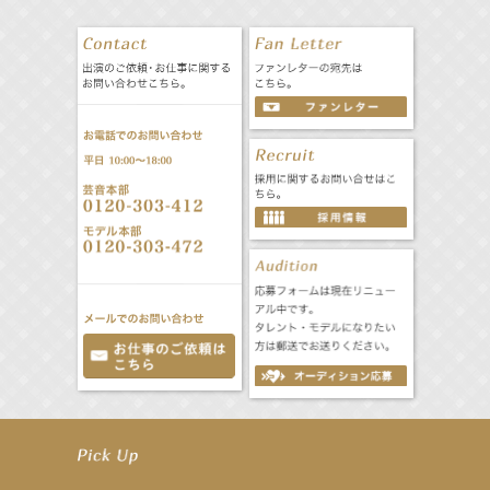
【立石晴香】舞台「ネズミ狩り」出演決定！
【立石晴香】8月12日（水）「全スーパー戦隊展 大阪会場」 特別企画 出演決定！
【昆虫ハンター牧田習】MARK IS 葛飾かなまち「キッズアライズ 昆虫ふしぎ発見隊」
【飯塚萌木】8月8日（土）～ ミュージカル「GHOST」出演！