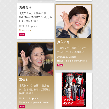
真矢ミキ
【真矢ミキ】太陽生命 新
CM『Best MYWAY「わたしら
しく」篇』出演！
update
2024.12.9
News - cm
真矢ミキ
【真矢ミキ】映画「アングリ
ースクワッド」舞台挨拶
update
2024.11.28
News - pickup,event,movie
真矢ミキ
【真矢ミキ】映画 「室井慎
次 生き続ける者」公開舞台
挨拶に出席！
update
2024.11.19
News - pickup,event,movie