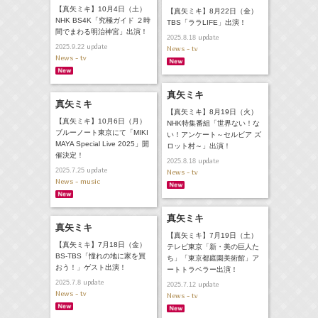
【真矢ミキ】10月4日（土）
【真矢ミキ】8月22日（金）
NHK BS4K「究極ガイド ２時
TBS「ララLIFE」出演！
間でまわる明治神宮」出演！
update
2025.8.18
update
2025.9.22
News - tv
News - tv
真矢ミキ
真矢ミキ
【真矢ミキ】8月19日（火）
【真矢ミキ】10月6日（月）
NHK特集番組「世界ない！な
ブルーノート東京にて「MIKI
い！アンケート～セルビア ズ
MAYA Special Live 2025」開
ロット村～」出演！
催決定！
update
2025.8.18
update
2025.7.25
News - tv
News - music
真矢ミキ
真矢ミキ
【真矢ミキ】7月19日（土）
【真矢ミキ】7月18日（金）
テレビ東京「新・美の巨人た
BS-TBS「憧れの地に家を買
ち」「東京都庭園美術館」ア
おう！」ゲスト出演！
ートトラベラー出演！
update
2025.7.8
update
2025.7.12
News - tv
News - tv