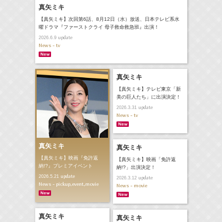
真矢ミキ
【真矢ミキ】次回第6話、8月12日（水）放送、日本テレビ系水
曜ドラマ『ファーストクライ 母子救命救急班』出演！
update
2026.6.9
News - tv
真矢ミキ
【真矢ミキ】テレビ東京「新
美の巨人たち」に出演決定！
update
2026.3.31
News - tv
真矢ミキ
真矢ミキ
【真矢ミキ】映画『免許返
【真矢ミキ】映画「免許返
納!?』プレミアイベント
納!?」出演決定！
update
2026.5.21
update
2026.3.12
News - pickup,event,movie
News - movie
真矢ミキ
真矢ミキ