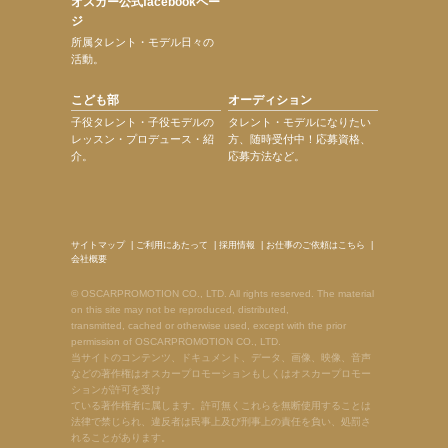
オスカー公式facebookペー
ジ
所属タレント・モデル日々の
活動。
こども部
オーディション
子役タレント・子役モデルの
タレント・モデルになりたい
レッスン・プロデュース・紹
方、随時受付中！応募資格、
介。
応募方法など。
サイトマップ
|
ご利用にあたって
|
採用情報
|
お仕事のご依頼はこちら
|
会社概要
© OSCARPROMOTION CO., LTD. All rights reserved. The material
on this site may not be reproduced, distributed,
transmitted, cached or otherwise used, except with the prior
permission of OSCARPROMOTION CO., LTD.
当サイトのコンテンツ、ドキュメント、データ、画像、映像、音声
などの著作権はオスカープロモーションもしくはオスカープロモー
ションが許可を受け
ている著作権者に属します。許可無くこれらを無断使用することは
法律で禁じられ、違反者は民事上及び刑事上の責任を負い、処罰さ
れることがあります。