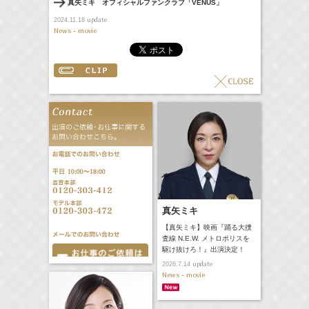
真矢ミキ オフィシャルファンクラブ「VENUS」
update
2024.11.18
News - movie
真矢ミキ
【真矢ミキ】映画『踊る大捜
査線 N.E.W. メトロポリスを
駆け抜けろ！』出演決定！
update
2026.7.14
News - movie