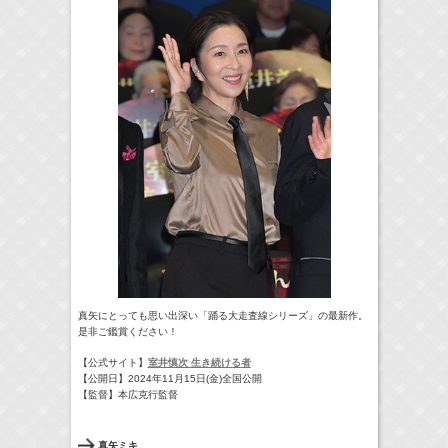
真矢にとっても思い出深い「踊る大走査線シリーズ」の最新作。
是非ご鑑賞ください！
【公式サイト】
室井慎次 生き続ける者
【公開日】2024年11月15日(金)全国公開
【監督】本広克行監督
真矢ミキ