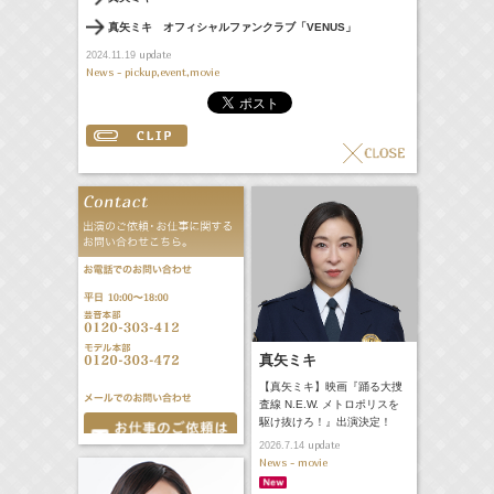
真矢ミキ オフィシャルファンクラブ「VENUS」
update
2024.11.19
News - pickup,event,movie
真矢ミキ
【真矢ミキ】映画『踊る大捜
査線 N.E.W. メトロポリスを
駆け抜けろ！』出演決定！
update
2026.7.14
News - movie