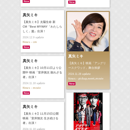
真矢ミキ
【真矢ミキ】太陽生命 新
CM『Best MYWAY「わたしら
しく」篇』出演！
update
2024.12.9
News - cm
真矢ミキ
真矢ミキ
【真矢ミキ】映画「アングリ
ースクワッド」舞台挨拶
【真矢ミキ】10月11日より公
開中 映画「室井慎次 敗れざる
update
2024.11.28
者」出演！
News - pickup,event,movie
update
2024.11.18
News - movie
真矢ミキ
【真矢ミキ】11月15日公開
映画「室井慎次 生き続ける
者」出演！
update
2024.11.18