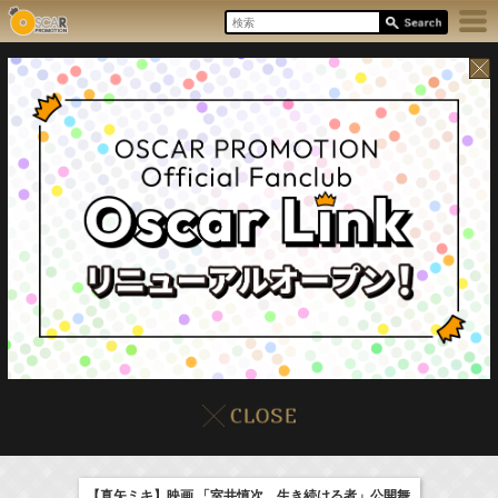
17:55-18:00
8/8(Sat)
イベント
販売情報
本日の出演情報
ラジオドラマ「一建設presents おうちのはなし」
髙橋ひかる
【真矢ミキ】映画 「室井慎次 生き続ける者」公開舞
(
Radio
)