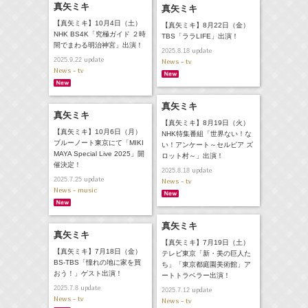
真矢ミキ
真矢ミキ
【真矢ミキ】10月4日（土）
【真矢ミキ】8月22日（金）
NHK BS4K「究極ガイド ２時
TBS「ララLIFE」出演！
間でまわる明治神宮」出演！
update
2025.8.18
update
2025.9.22
News - tv
News - tv
真矢ミキ
真矢ミキ
【真矢ミキ】8月19日（火）
【真矢ミキ】10月6日（月）
NHK特集番組「世界ない！な
ブルーノート東京にて「MIKI
い！アンケート～セルビア ズ
MAYA Special Live 2025」開
ロット村～」出演！
催決定！
update
2025.8.18
update
2025.7.25
News - tv
News - music
真矢ミキ
真矢ミキ
【真矢ミキ】7月19日（土）
【真矢ミキ】7月18日（金）
テレビ東京「新・美の巨人た
BS-TBS「憧れの地に家を買
ち」「東京都庭園美術館」ア
おう！」ゲスト出演！
ートトラベラー出演！
update
2025.7.8
update
2025.7.12
News - tv
News - tv