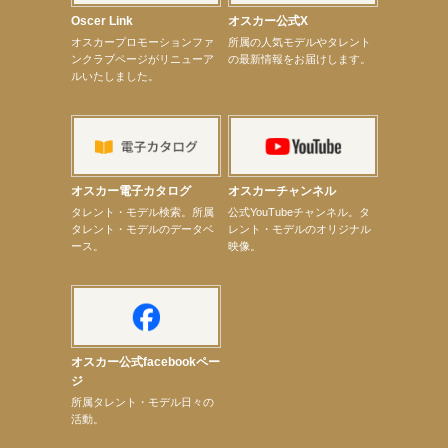
ベント
Oscer Link
オスカー公式X
【昆虫ハンター牧田習】8月13日（木）プライムツリー赤池「ふれあい昆虫フェスティバル」トーク
オスカープロモーションファ
所属の人気モデルやタレント
ショーゲスト出演！
ンクラブページがリニューア
の最新情報をお届けします。
【井頭愛海】『小さなお葬式』TV-CM出演！
ルいたしました。
【定本楓馬】WEB DIGVII 連載企画『東京23時』に登場！
【髙橋ひかる】7月雑誌掲載情報
【elfin’】7thシングル『全世界』がFMふくろうでパワープレイO.A.決定
【上戸彩】「サントリードリームマッチ2026」 始球式
【上戸彩】サントリー「−196」新CM出演！
【elfin’】【小倉舞子】8月9日（日）「MxM’s produce event vol.14」に出演決定！
【elfin’】【辻美優】8月28日（金）「辻美優(elfin’)グレイテスト・ショー」に出演決定！
オスカー電子カタログ
オスカーチャンネル
【elfin’】9月27日（日）「Beauty Voice Theater Reboot Vol.3」開催決定！
次のページへ
タレント・モデル検索。所属
公式YouTubeチャンネル。タ
タレント・モデルのデータベ
レント・モデルのオリジナル
ース。
映像。
オスカー公式facebookペー
ジ
所属タレント・モデル日々の
活動。