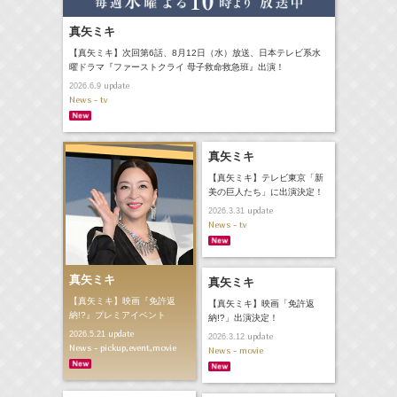
真矢ミキ
【真矢ミキ】次回第6話、8月12日（水）放送、日本テレビ系水
曜ドラマ『ファーストクライ 母子救命救急班』出演！
update
2026.6.9
News - tv
真矢ミキ
【真矢ミキ】テレビ東京「新
美の巨人たち」に出演決定！
update
2026.3.31
News - tv
真矢ミキ
真矢ミキ
【真矢ミキ】映画『免許返
【真矢ミキ】映画「免許返
納!?』プレミアイベント
納!?」出演決定！
update
2026.5.21
update
2026.3.12
News - pickup,event,movie
News - movie