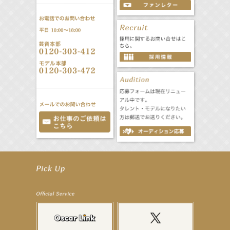
【井頭愛海】『NEXCO西日本』TV-CM開始
【工藤綾乃】8月7日（金）スタート FOD SHORT『女優は毛穴まで嘘をつく』出演決定！
【笛木優子】8月13日（木）ドラマ『大空港〜GATE24〜』ゲスト出演決定！
【前川泰之】舞台「グレンギャリー・グレンロス」公演詳細解禁！
【武井咲】ENFÖLD 2026 PF/FW archetypeに登場！
【elfin’】7thシングル『全世界』がFMたいはくでO.A.決定♪
【elfin’】7thシングル『全世界』がFM-UUでO.A.決定♪
【elfin’】8月16日（日）「全世界」発売記念イベント決定！
【elfin’】7thシングル『全世界』がFM TANABEでO.A.決定♪
【昆虫ハンター牧田習】宝塚市立手塚治虫記念館トークショー＆宝塚文化芸術センター昆虫展示イ