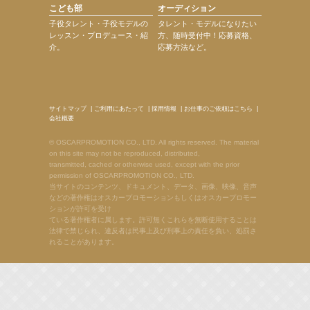
こども部
オーディション
子役タレント・子役モデルの
タレント・モデルになりたい
レッスン・プロデュース・紹
方、随時受付中！応募資格、
介。
応募方法など。
サイトマップ
|
ご利用にあたって
|
採用情報
|
お仕事のご依頼はこちら
|
会社概要
© OSCARPROMOTION CO., LTD. All rights reserved. The material
on this site may not be reproduced, distributed,
transmitted, cached or otherwise used, except with the prior
permission of OSCARPROMOTION CO., LTD.
当サイトのコンテンツ、ドキュメント、データ、画像、映像、音声
などの著作権はオスカープロモーションもしくはオスカープロモー
ションが許可を受け
ている著作権者に属します。許可無くこれらを無断使用することは
法律で禁じられ、違反者は民事上及び刑事上の責任を負い、処罰さ
れることがあります。