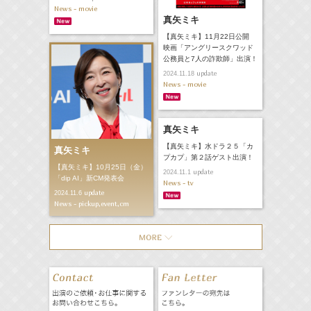
News - movie
真矢ミキ
【真矢ミキ】11月22日公開
映画「アングリースクワッド
公務員と7人の詐欺師」出演！
update
2024.11.18
News - movie
真矢ミキ
【真矢ミキ】水ドラ２５「カ
真矢ミキ
プカプ」第２話ゲスト出演！
【真矢ミキ】10月25日（金）
update
2024.11.1
「dip AI」新CM発表会
News - tv
update
2024.11.6
News - pickup,event,cm