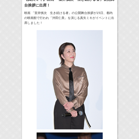
台挨拶に出席！
18:30-18:56
一泊家族
河北麻友子
(
TV
)
映画 「室井慎次 生き続ける者」の公開舞台挨拶が15日、都内
の映画館で行われ「沖田仁美」を演じる真矢ミキがイベントに出
19:30-19:45
席しました！
宮﨑香蓮の聴いてみらんね！
宮﨑香蓮
(
Radio
)
21:00 -21:30
藤田ニコルのニコニチ
藤田ニコル
(
Radio
)
> More