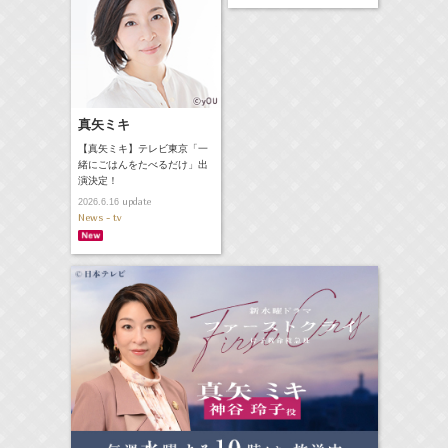
真矢ミキ
【真矢ミキ】テレビ東京「一
緒にごはんをたべるだけ」出
演決定！
update
2026.6.16
News - tv