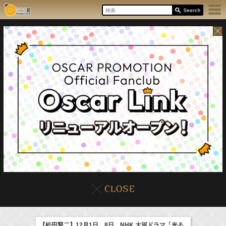
6:35-7:00
NHK俳句
庄司浩平
(
TV
)
07:30-08:30
8/9(Sun)
イベント
販売情報
本日の出演情報
ポケモンとどこいく！？
髙橋ひかる
【松田賢二】12月1日、8日 NHK 大河ドラマ「光る
(
TV
)