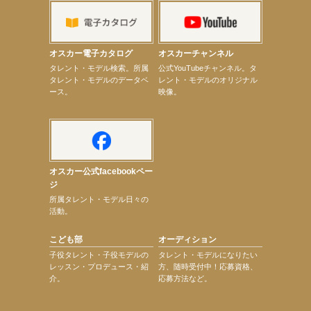
【上戸彩】「サントリードリームマッチ2026」 始球式
【上戸彩】サントリー「−196」新CM出演！
【elfin’】【小倉舞子】8月9日（日）「MxM’s produce event vol.14」に出演決定！
【elfin’】【辻美優】8月28日（金）「辻美優(elfin’)グレイテスト・ショー」に出演決定！
オスカー電子カタログ
オスカーチャンネル
【elfin’】9月27日（日）「Beauty Voice Theater Reboot Vol.3」開催決定！
次のページへ
タレント・モデル検索。所属
公式YouTubeチャンネル。タ
タレント・モデルのデータベ
レント・モデルのオリジナル
ース。
映像。
オスカー公式facebookペー
ジ
所属タレント・モデル日々の
活動。
こども部
オーディション
子役タレント・子役モデルの
タレント・モデルになりたい
レッスン・プロデュース・紹
方、随時受付中！応募資格、
介。
応募方法など。