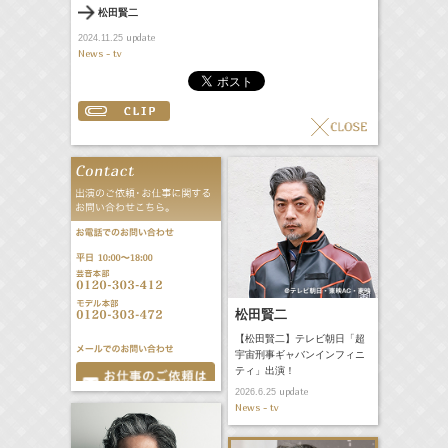
松田賢二
update
2024.11.25
News - tv
松田賢二
【松田賢二】テレビ朝日「超
宇宙刑事ギャバンインフィニ
ティ」出演！
update
2026.6.25
News - tv