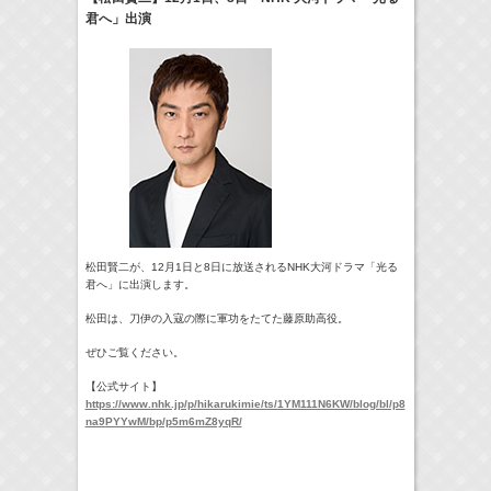
君へ」出演
8:00-8:24
やさいの時間 里山菜園 有機のチカラ
牧田習
(
TV
)
09:54-
サンデー・ジャポン
藤田ニコル
(
TV
)
11:45-12:45
スクール革命！
髙橋ひかる
(
TV
)
> More
松田賢二が、12月1日と8日に放送されるNHK大河ドラマ「光る
君へ」に出演します。
松田は、刀伊の入寇の際に軍功をたてた藤原助高役。
ぜひご覧ください。
【公式サイト】
https://www.nhk.jp/p/hikarukimie/ts/1YM111N6KW/blog/bl/p8
na9PYYwM/bp/p5m6mZ8yqR/