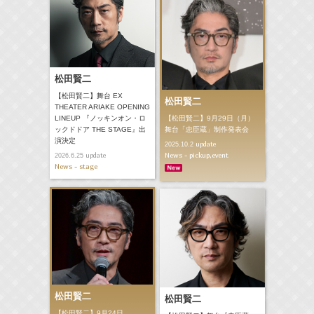
松田賢二
【松田賢二】舞台 EX
松田賢二
THEATER ARIAKE OPENING
【松田賢二】9月29日（月）
LINEUP 『ノッキンオン・ロ
舞台「忠臣蔵」制作発表会
ックドドア THE STAGE』出
演決定
update
2025.10.2
News - pickup,event
update
2026.6.25
News - stage
松田賢二
松田賢二
【松田賢二】9月24日