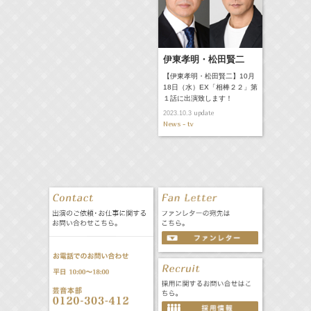
伊東孝明・松田賢二
【伊東孝明・松田賢二】10月
18日（水）EX「相棒２２」第
１話に出演致します！
update
2023.10.3
News - tv