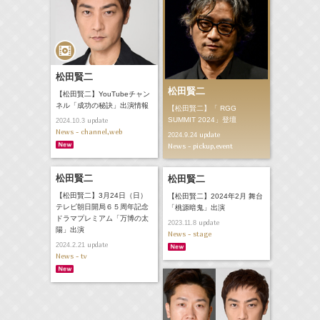
松田賢二
松田賢二
【松田賢二】YouTubeチャン
ネル「成功の秘訣」出演情報
【松田賢二】「 RGG
SUMMIT 2024」登壇
update
2024.10.3
News - channel,web
update
2024.9.24
News - pickup,event
松田賢二
松田賢二
【松田賢二】3月24日（日）
【松田賢二】2024年2月 舞台
テレビ朝日開局６５周年記念
「桃源暗鬼」出演
ドラマプレミアム「万博の太
update
2023.11.8
陽」出演
News - stage
update
2024.2.21
News - tv