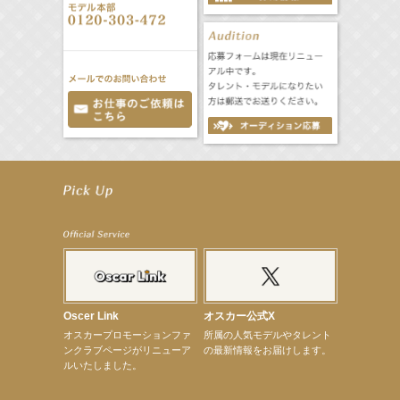
【井頭愛海】『NEXCO西日本』TV-CM開始
【工藤綾乃】8月7日（金）スタート FOD SHORT『女優は毛穴まで嘘をつく』出演決定！
【笛木優子】8月13日（木）ドラマ『大空港〜GATE24〜』ゲスト出演決定！
【前川泰之】舞台「グレンギャリー・グレンロス」公演詳細解禁！
【武井咲】ENFÖLD 2026 PF/FW archetypeに登場！
【elfin’】7thシングル『全世界』がFMたいはくでO.A.決定♪
【elfin’】7thシングル『全世界』がFM-UUでO.A.決定♪
【elfin’】8月16日（日）「全世界」発売記念イベント決定！
【elfin’】7thシングル『全世界』がFM TANABEでO.A.決定♪
【昆虫ハンター牧田習】宝塚市立手塚治虫記念館トークショー＆宝塚文化芸術センター昆虫展示イ
ベント
Oscer Link
オスカー公式X
【昆虫ハンター牧田習】8月13日（木）プライムツリー赤池「ふれあい昆虫フェスティバル」トーク
オスカープロモーションファ
所属の人気モデルやタレント
ショーゲスト出演！
ンクラブページがリニューア
の最新情報をお届けします。
【井頭愛海】『小さなお葬式』TV-CM出演！
ルいたしました。
【定本楓馬】WEB DIGVII 連載企画『東京23時』に登場！
【髙橋ひかる】7月雑誌掲載情報
【elfin’】7thシングル『全世界』がFMふくろうでパワープレイO.A.決定