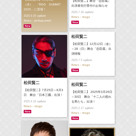
【松田賢二】舞台『忠臣蔵』
（水）、「RGG SUMMIT
出演者先行受付のお知らせ
2025」に登場！
update
2025.7.30
update
2025.9.25
News - stage
News - pickup,event
松田賢二
【松田賢二】12月12日（金）
～28（日）舞台「忠臣蔵」出
演情報
update
2025.7.5
News - stage
松田賢二
松田賢二
【松田賢二】7月25日～8月3
【松田賢二】 2025年3月26日
日 舞台「日本三國」出演！
～30日 舞台「十二人の怒れ
update
る男たち」出演！
2025.4.16
News - stage
update
2025.2.17
News - stage