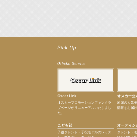
【井頭愛海】『NEXCO西日本』TV-CM開始
【工藤綾乃】8月7日（金）スタート FOD SHORT『女優は毛穴まで嘘をつく』出
【笛木優子】8月13日（木）ドラマ『大空港〜GATE24〜』ゲスト出演決定！
【前川泰之】舞台「グレンギャリー・グレンロス」公演詳細解禁！
【武井咲】ENFÖLD 2026 PF/FW archetypeに登場！
【elfin’】7thシングル『全世界』がFMたいはくでO.A.決定♪
【elfin’】7thシングル『全世界』がFM-UUでO.A.決定♪
【elfin’】8月16日（日）「全世界」発売記念イベント決定！
【elfin’】7thシングル『全世界』がFM TANABEでO.A.決定♪
【昆虫ハンター牧田習】宝塚市立手塚治虫記念館トークショー＆宝塚文化芸術セン
Oscer Link
オスカー公
【昆虫ハンター牧田習】8月13日（木）プライムツリー赤池「ふれあい昆虫フェス
オスカープロモーションファンクラ
所属の人気
【井頭愛海】『小さなお葬式』TV-CM出演！
ブページがリニューアルいたしまし
情報をお届
【定本楓馬】WEB DIGVII 連載企画『東京23時』に登場！
た。
【髙橋ひかる】7月雑誌掲載情報
【elfin’】7thシングル『全世界』がFMふくろうでパワープレイO.A.決定
こども部
オーディシ
【上戸彩】「サントリードリームマッチ2026」 始球式
【上戸彩】サントリー「−196」新CM出演！
子役タレント・子役モデルのレッス
タレント・