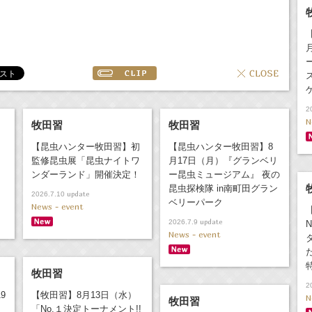
2
N
牧田習
牧田習
【昆虫ハンター牧田習】初
【昆虫ハンター牧田習】8
監修昆虫展「昆虫ナイトワ
月17日（月）『グランベリ
ンダーランド」開催決定！
ー昆虫ミュージアム』 夜の
昆虫探検隊 in南町田グラン
update
2026.7.10
ベリーパーク
News - event
update
2026.7.9
News - event
牧田習
2
9
【牧田習】8月13日（水）
N
牧田習
「No.１決定トーナメント!!