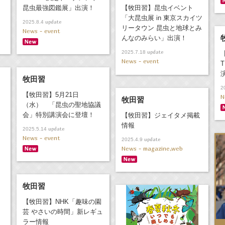
昆虫最強図鑑展」出演！
【牧田習】昆虫イベント
「大昆虫展 in 東京スカイツ
update
2025.8.4
リータウン 昆虫と地球とみ
News - event
んなのみらい」出演！
update
2025.7.18
News - event
牧田習
2
【牧田習】5月21日
N
牧田習
（水） 「昆虫の聖地協議
会」特別講演会に登壇！
【牧田習】ジェイタメ掲載
情報
update
2025.5.14
News - event
update
2025.4.9
News - magazine,web
牧田習
【牧田習】NHK「趣味の園
芸 やさいの時間」新レギュ
ラー情報