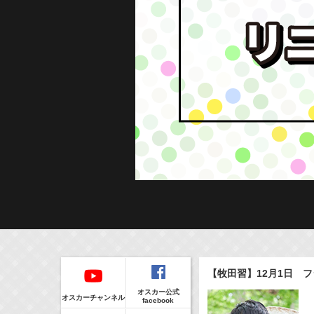
Regular
本日の出演情報
イベント
【牧田習】12月1日 フジ
CLIP
8/8(Sat)
販売情報
オスカー公式
17:55-18:00
(
Radio
)
オスカーチャンネル
facebook
ラジオドラマ「一建設presents おうちのはなし」