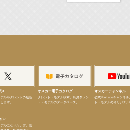
演決定！
ター昆虫展示イベント
式X
オスカー電子カタログ
オスカーチャンネル
ティバル」トークショーゲスト出演！
モデルやタレントの最新
タレント・モデル検索。所属タレン
公式YouTubeチャンネ
けします。
ト・モデルのデータベース。
ト・モデルのオリジナル
ョン
モデルになりたい方、随