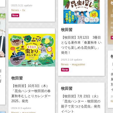
update
2025.3.21
News - tv
2
N
牧田習
p
【牧田習】3月12日 3冊目
となる著作本「春夏秋冬 い
つでも楽しめる昆虫探し」
発売！
update
2025.2.18
News - magazine
日
タ
牧田習
育
【牧田習】10月3日（木）
牧田習
「昆虫ハンター牧田習の春
夏秋冬むしとりカレンダー
【牧田習】7月 23日（火）
2
2025」発売
N
「昆虫ハンター・牧田習の
親子で見つける昆虫」発売
update
2024.9.3
イベント
News - magazine