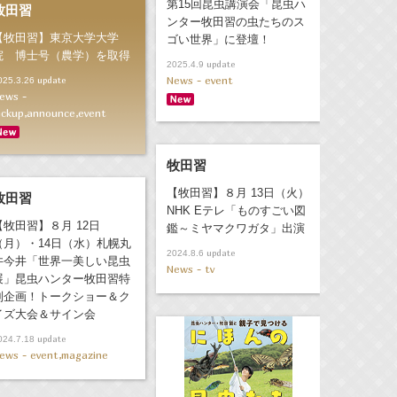
第15回昆虫講演会「昆虫ハ
牧田習
ンター牧田習の虫たちのス
【牧田習】東京大学大学
ゴい世界」に登壇！
院 博士号（農学）を取得
update
2025.4.9
News - event
update
025.3.26
ews -
ickup,announce,event
牧田習
【牧田習】８月 13日（火）
牧田習
NHK Eテレ「ものすごい図
【牧田習】８月 12日
鑑～ミヤマクワガタ」出演
（月）・14日（水）札幌丸
update
2024.8.6
井今井「世界一美しい昆虫
News - tv
展」昆虫ハンター牧田習特
別企画！トークショー＆ク
イズ大会＆サイン会
update
024.7.18
ews - event,magazine