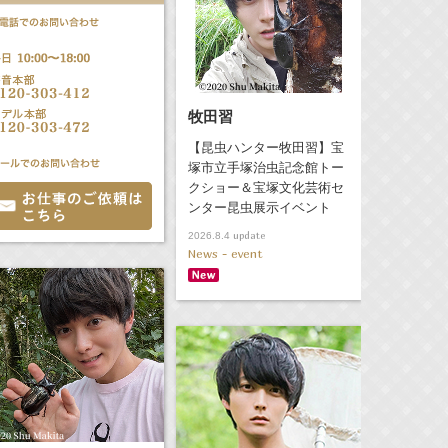
牧田習
【昆虫ハンター牧田習】宝
塚市立手塚治虫記念館トー
クショー＆宝塚文化芸術セ
ンター昆虫展示イベント
update
2026.8.4
News - event