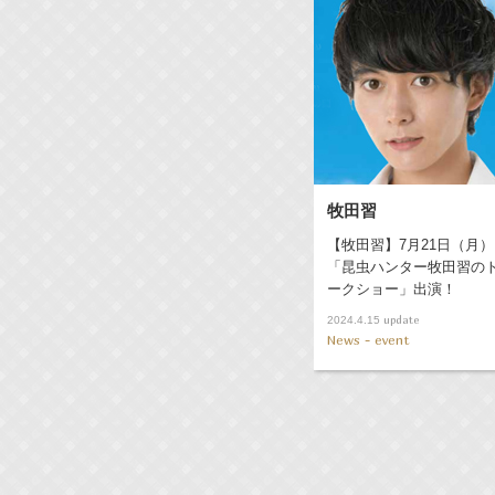
牧田習
【牧田習】7月21日（月）
「昆虫ハンター牧田習の
ークショー」出演！
update
2024.4.15
News - event