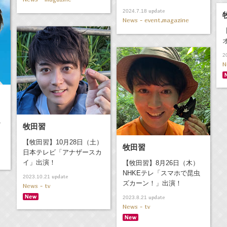
update
2024.7.18
News - event,magazine
2
N
ト
牧田習
【牧田習】10月28日（土）
牧田習
日本テレビ「アナザースカ
イ」出演！
【牧田習】8月26日（木）
NHKEテレ「スマホで昆虫
update
2023.10.21
ズカーン！」出演！
News - tv
update
2023.8.21
News - tv