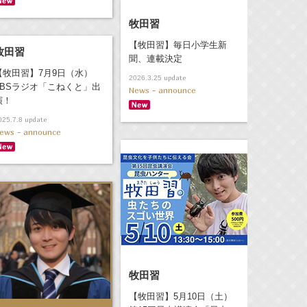
牧田習
【牧田習】毎日小学生新
牧田習
聞、連載決定
【牧田習】7月9日（水）
update
2026.3.25
TBSラジオ「こねくと」出
News - announce
演！
update
025.7.8
ews - announce
牧田習
【牧田習】5月10日（土）