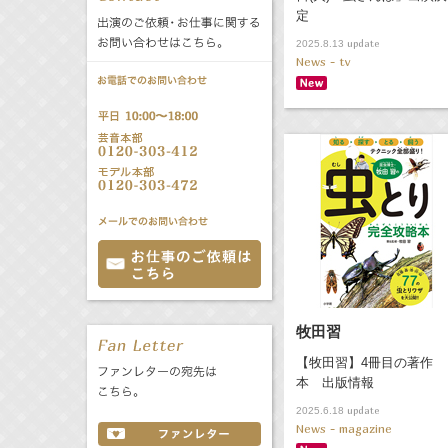
定
公式サービス
update
2025.8.13
バラエティ
声優
All
TV
News - tv
文化事業部
クリエイター
Radio
Web
誕生日 8/8
All
TV
あ
か
さ
た
な
は
Radio
Web
ま
や
ら
牧田習
わ
【牧田習】4冊目の著作
本 出版情報
update
2025.6.18
News - magazine