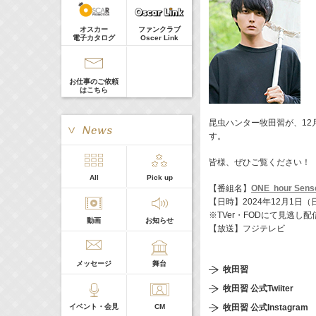
髙橋ひかる
Guest
18:30-18:56
(
TV
)
オスカー
ファンクラブ
一泊家族
電子カタログ
Oscer Link
河北麻友子
19:30-19:45
(
Radio
)
宮﨑香蓮の聴いてみらんね！
お仕事のご依頼
宮﨑香蓮
はこちら
21:00 -21:30
(
Radio
)
藤田ニコルのニコニチ
昆虫ハンター牧田習が、12月
藤田ニコル
す。
皆様、ぜひご覧ください！
> More
All
Pick up
本日の出演
【番組名】
ONE hour Sens
【日時】2024年12月1日（日）
※TVer・FODにて見逃し配
動画
お知らせ
５０音順
【放送】フジテレビ
メッセージ
舞台
牧田習
牧田習 公式Twiiter
イベント・会見
CM
牧田習 公式Instagram