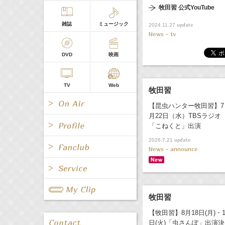
牧田習 公式YouTube
雑誌
ミュージック
update
2024.11.27
News - tv
DVD
映画
TV
Web
牧田習
【昆虫ハンター牧田習】7
月22日（水）TBSラジオ
「こねくと」出演
update
2026.7.21
News - announce
All
女優/タレント
All
TV
All
Fanclub Page
グループ
歌手
Radio
Web
牧田習
All
関連事業
【牧田習】8月18日(月)・1
男優/タレント
キャスター/レポーター
日(火)「虫さんぽ」出演決