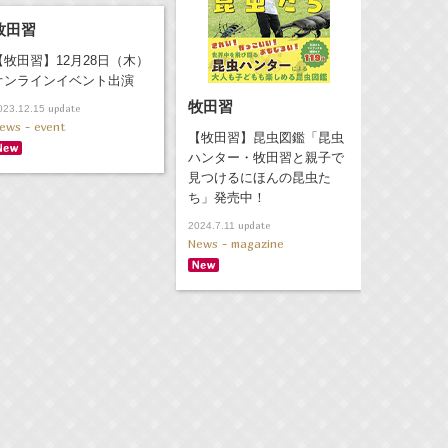
牧田習
【牧田習】12月28日（木）
オンラインイベント出演
牧田習
update
023.12.15
ews - event
【牧田習】昆虫図鑑「昆虫
ハンター・牧田習と親子で
見つけるにほんの昆虫た
ち」発売中！
update
2024.7.11
News - magazine