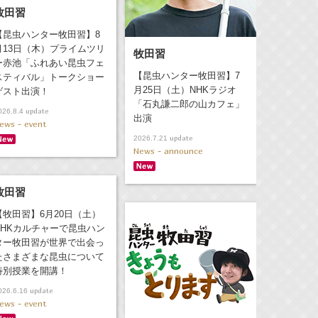
牧田習
【昆虫ハンター牧田習】8
月13日（木）プライムツリ
牧田習
ー赤池「ふれあい昆虫フェ
【昆虫ハンター牧田習】7
スティバル」トークショー
月25日（土）NHKラジオ
ゲスト出演！
「石丸謙二郎の山カフェ」
update
026.8.4
出演
ews - event
update
2026.7.21
News - announce
牧田習
【牧田習】6月20日（土）
NHKカルチャーで昆虫ハン
ター牧田習が世界で出会っ
たさまざまな昆虫について
特別授業を開講！
update
026.6.16
ews - event