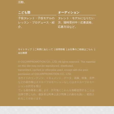
活動。
こども部
オーディション
子役タレント・子役モデルの
タレント・モデルになりたい
レッスン・プロデュース・紹
方、随時受付中！応募資格、
介。
応募方法など。
サイトマップ
|
ご利用にあたって
|
採用情報
|
お仕事のご依頼はこちら
|
会社概要
© OSCARPROMOTION CO., LTD. All rights reserved. The material
on this site may not be reproduced, distributed,
transmitted, cached or otherwise used, except with the prior
permission of OSCARPROMOTION CO., LTD.
当サイトのコンテンツ、ドキュメント、データ、画像、映像、音声
などの著作権はオスカープロモーションもしくはオスカープロモー
ションが許可を受け
ている著作権者に属します。許可無くこれらを無断使用することは
法律で禁じられ、違反者は民事上及び刑事上の責任を負い、処罰さ
れることがあります。