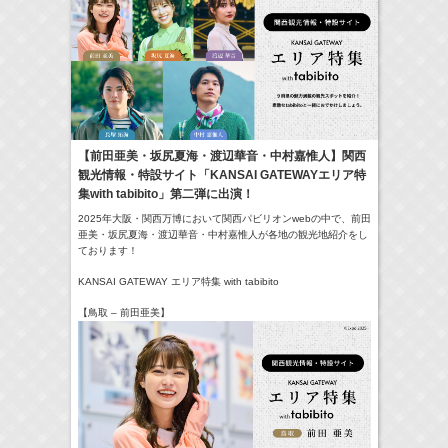
17:10-17:30
河北麻友子のマユコレ！
河北麻友子
(
Radio
)
22:00-
Tシャツが乾くまで
庄司浩平
(
TV
)
【前田亜美・坂尻夏海・渡辺華音・中村嘉惟人】関西
観光情報・特設サイト「KANSAI GATEWAYエリア特
> More
集with tabibito」第二弾に出演！
2025年大阪・関西万博において関西パビリオンwebの中で、前田
亜美・坂尻夏海・渡辺華音・中村嘉惟人が各地の観光地紹介をし
ております！
KANSAI GATEWAY エリア特集 with tabibito
【鳥取 – 前田亜美】