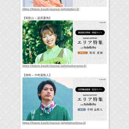
https://future.kouiki-kansai.jp/lp/tottori-2/
【和歌山 – 坂尻夏海】
https://future.kouiki-kansai.jp/lp/wakayama-2/
【徳島 – 中村嘉惟人】
https://future.kouiki-kansai.jp/lp/tokushima-2/