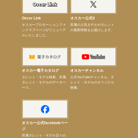
【elfin’】7thシングル『全世界』がFM TANABEでO.A.決定♪
【昆虫ハンター牧田習】宝塚市立手塚治虫記念館トークショー＆宝塚文化芸術センター昆虫展示イ
ベント
【昆虫ハンター牧田習】8月13日（木）プライムツリー赤池「ふれあい昆虫フェスティバル」トーク
Oscer Link
オスカー公式X
ショーゲスト出演！
オスカープロモーションファ
所属の人気モデルやタレント
【井頭愛海】『小さなお葬式』TV-CM出演！
ンクラブページがリニューア
の最新情報をお届けします。
【定本楓馬】WEB DIGVII 連載企画『東京23時』に登場！
ルいたしました。
【髙橋ひかる】7月雑誌掲載情報
【elfin’】7thシングル『全世界』がFMふくろうでパワープレイO.A.決定
【上戸彩】「サントリードリームマッチ2026」 始球式
【上戸彩】サントリー「−196」新CM出演！
【elfin’】【小倉舞子】8月9日（日）「MxM’s produce event vol.14」に出演決定！
【elfin’】【辻美優】8月28日（金）「辻美優(elfin’)グレイテスト・ショー」に出演決定！
【elfin’】9月27日（日）「Beauty Voice Theater Reboot Vol.3」開催決定！
オスカー電子カタログ
オスカーチャンネル
【本田紗来】「Ray」9月号発売中！
次のページへ
タレント・モデル検索。所属
公式YouTubeチャンネル。タ
タレント・モデルのデータベ
レント・モデルのオリジナル
ース。
映像。
オスカー公式facebookペー
ジ
所属タレント・モデル日々の