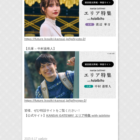
https://future.kouiki-kansai.jp/lp/kyoto-2/
【兵庫 – 中村嘉惟人】
https://future.kouiki-kansai.jp/lp/hyogo-2/
皆様、ぜひ特設サイトをご覧ください！
【公式サイト】
KANSAI GATEWAY エリア特集 with tabibito
update
2025.6.17