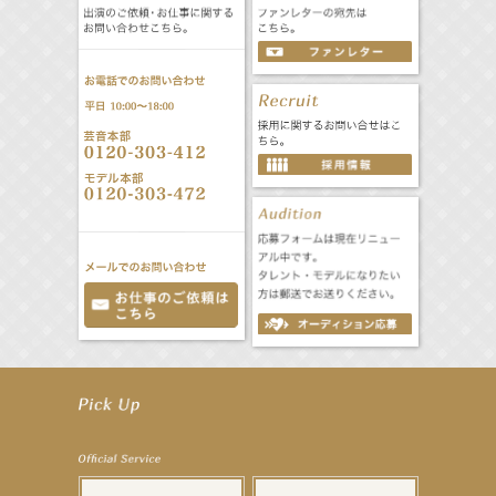
【工藤綾乃】8月7日（金）スタート FOD SHORT『女優は毛穴まで嘘をつく』出演決定！
【笛木優子】8月13日（木）ドラマ『大空港〜GATE24〜』ゲスト出演決定！
【前川泰之】舞台「グレンギャリー・グレンロス」公演詳細解禁！
【武井咲】ENFÖLD 2026 PF/FW archetypeに登場！
【elfin’】7thシングル『全世界』がFMたいはくでO.A.決定♪
【elfin’】7thシングル『全世界』がFM-UUでO.A.決定♪
【elfin’】8月16日（日）「全世界」発売記念イベント決定！