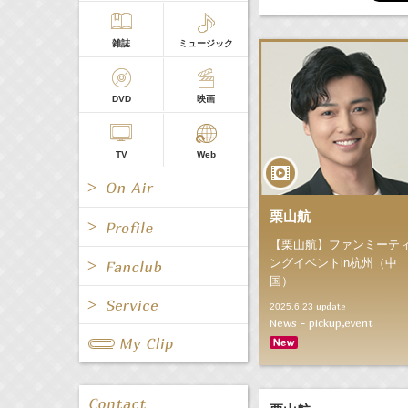
雑誌
ミュージック
DVD
映画
TV
Web
栗山航
【栗山航】ファンミーテ
ングイベントin杭州（中
国）
All
女優/タレント
All
TV
update
2025.6.23
News - pickup,event
All
Fanclub Page
グループ
歌手
Radio
Web
All
関連事業
男優/タレント
キャスター/レポーター