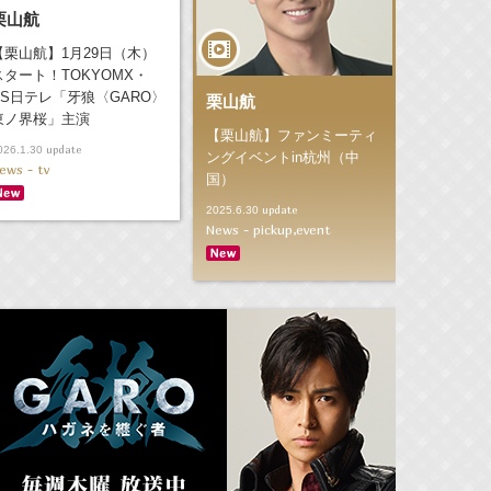
栗山航
【栗山航】1月29日（木）
スタート！TOKYOMX・
BS日テレ「牙狼〈GARO〉
栗山航
東ノ界桜」主演
【栗山航】ファンミーティ
update
026.1.30
ングイベントin杭州（中
ews - tv
国）
update
2025.6.30
News - pickup,event