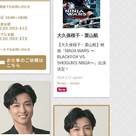
大久保桜子・栗山航
【大久保桜子・栗山航】映
画『NINJA WARS 〜
BLACKFOX VS
SHOGUN'S NINJA〜』出演
決定！
update
2026.3.17
News - movie