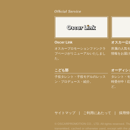
【elfin’】7thシングル『全世界』がFM-UUでO.A.決定♪
【elfin’】8月16日（日）「全世界」発売記念イベント決定！
【elfin’】7thシングル『全世界』がFM TANABEでO.A.決定♪
【昆虫ハンター牧田習】宝塚市立手塚治虫記念館トークショー＆宝塚文化芸術セン
【昆虫ハンター牧田習】8月13日（木）プライムツリー赤池「ふれあい昆虫フェス
【井頭愛海】『小さなお葬式』TV-CM出演！
【定本楓馬】WEB DIGVII 連載企画『東京23時』に登場！
Oscer Link
オスカー公
【髙橋ひかる】7月雑誌掲載情報
オスカープロモーションファンクラ
所属の人気
【elfin’】7thシングル『全世界』がFMふくろうでパワープレイO.A.決定
ブページがリニューアルいたしまし
情報をお届
【上戸彩】「サントリードリームマッチ2026」 始球式
た。
【上戸彩】サントリー「−196」新CM出演！
【elfin’】【小倉舞子】8月9日（日）「MxM’s produce event vol.14」に出演決定！
こども部
オーディシ
【elfin’】【辻美優】8月28日（金）「辻美優(elfin’)グレイテスト・ショー」に出
【elfin’】9月27日（日）「Beauty Voice Theater Reboot Vol.3」開催決定！
子役タレント・子役モデルのレッス
タレント・
ン・プロデュース・紹介。
時受付中！
【本田紗来】「Ray」9月号発売中！
ど。
【宇垣美里】「マンガ【推しの子】展‐星のキセキ‐」オープニングイベント
【昆虫ハンター牧田習】7月25日（土）NHKラジオ「石丸謙二郎の山カフェ」出演
次のページへ
サイトマップ
|
ご利用にあたって
|
採用情
© OSCARPROMOTION CO., LTD. All rights reserved. The ma
transmitted, cached or otherwise used, except with t