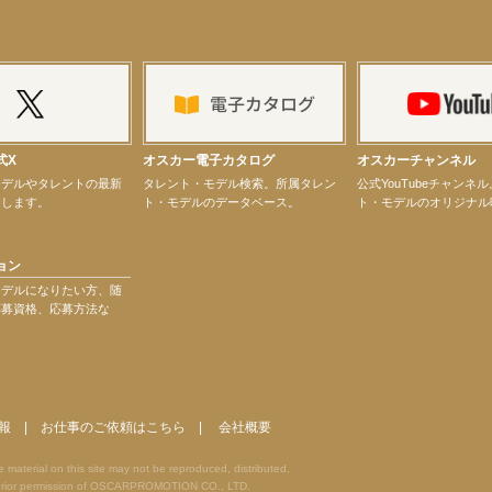
ター昆虫展示イベント
ティバル」トークショーゲスト出演！
式X
オスカー電子カタログ
オスカーチャンネル
モデルやタレントの最新
タレント・モデル検索。所属タレン
公式YouTubeチャンネ
けします。
ト・モデルのデータベース。
ト・モデルのオリジナル
ョン
演決定！
モデルになりたい方、随
応募資格、応募方法な
報
|
お仕事のご依頼はこちら
|
会社概要
terial on this site may not be reproduced, distributed,
he prior permission of OSCARPROMOTION CO., LTD.