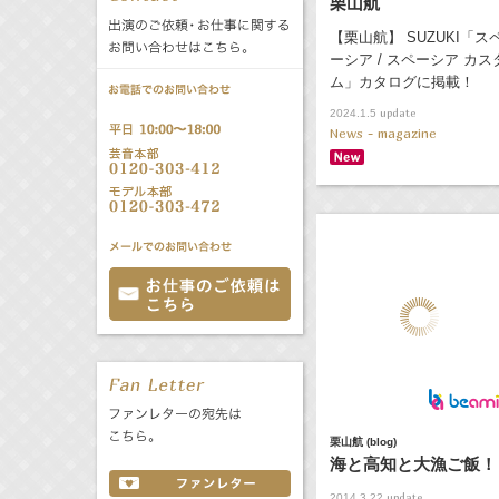
栗山航
公式サービス
【栗山航】 SUZUKI「ス
バラエティ
声優
ーシア / スペーシア カス
All
TV
ム」カタログに掲載！
update
2024.1.5
文化事業部
クリエイター
Radio
Web
News - magazine
誕生日 8/6
All
TV
あ
か
さ
た
な
は
Radio
Web
ま
や
ら
わ
栗山航 (blog)
海と高知と大漁ご飯！
update
2014.3.22