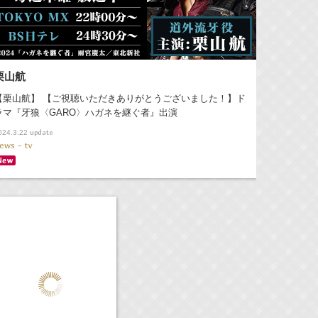
栗山航
【栗山航】 【ご視聴いただきありがとうございました！】ド
ラマ『牙狼〈GARO〉ハガネを継ぐ者』出演
update
024.3.22
ews - tv