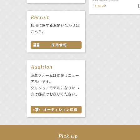
Fanclub
【前川泰之】舞台「グレンギャリー・グレンロス」公演詳細解禁！
【武井咲】ENFÖLD 2026 PF/FW archetypeに登場！
【elfin’】7thシングル『全世界』がFMたいはくでO.A.決定♪