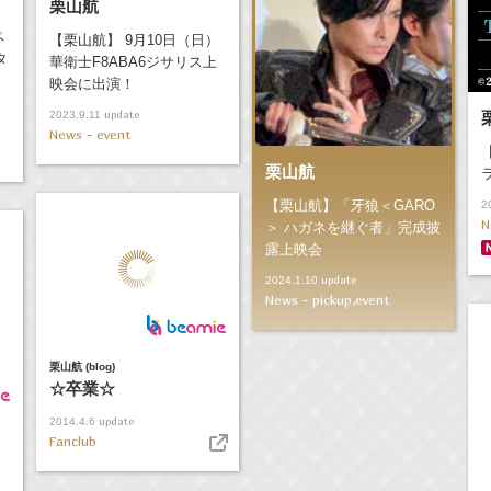
栗山航
ペ
【栗山航】 9月10日（日）
タ
華衛士F8ABA6ジサリス上
映会に出演！
update
2023.9.11
News - event
栗山航
【栗山航】「牙狼＜GARO
2
N
＞ ハガネを継ぐ者」完成披
露上映会
update
2024.1.10
News - pickup,event
栗山航 (blog)
☆卒業☆
update
2014.4.6
Fanclub