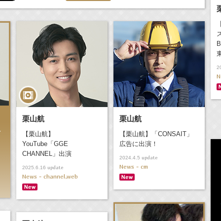
2
N
栗山航
栗山航
ィ
【栗山航】
【栗山航】「CONSAIT」
YouTube「GGE
広告に出演！
CHANNEL」出演
update
2024.4.5
News - cm
update
2025.6.16
News - channel,web