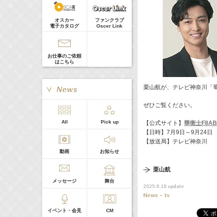
真矢ミキ
Guest
オスカー
ファンクラブ
電子カタログ
Oscer Link
お仕事のご依頼
はこちら
栗山航が、テレビ神奈川「華
ぜひご覧ください。
> More
All
Pick up
【公式サイト】
華衛士F8A
本日の出演
【日時】7月9日～9月24日 毎
【放送局】テレビ神奈川
動画
お知らせ
５０音順
栗山航
メッセージ
舞台
update
2025.6.18
News - tv
イベント・会見
CM