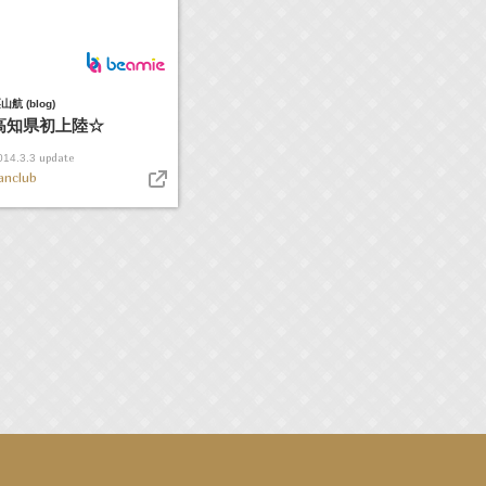
山航 (blog)
高知県初上陸☆
update
014.3.3
anclub