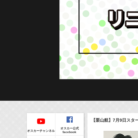
Regular
本日の出演情報
イベント
【栗山航】7月9日スタ
CLIP
8/6(Thu)
販売情報
オスカー公式
24:00-24:30
(
TV
)
オスカーチャンネル
facebook
一緒にごはんをたべるだけ