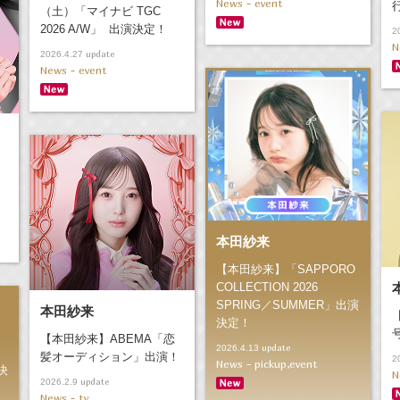
News - event
（土）「マイナビ TGC
2026 A/W」 出演決定！
2
N
update
2026.4.27
News - event
本田紗来
【本田紗来】「SAPPORO
COLLECTION 2026
SPRING／SUMMER」出演
本田紗来
決定！
【本田紗来】ABEMA「恋
update
2026.4.13
う
髪オーディション」出演！
2
News - pickup,event
決
N
update
2026.2.9
News - tv