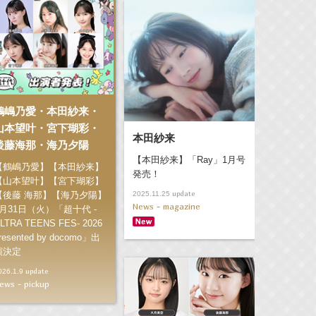
鶴嶋乃愛・本田紗来・
山本望叶・宮下瑚彩・
本田紗来
後藤海那・海乃夕陽
【本田紗来】「Ray」1月号
【鶴嶋乃愛】【本田紗来】
発売！
【山本望叶】【宮下瑚彩】
update
2025.11.25
【後藤 海那】【海乃夕陽】
News - magazine
3月31日（火）「超十代 -
LTRA TEENS FES- 2026
resented by docomo」出
演決定
update
026.1.9
ews - pickup