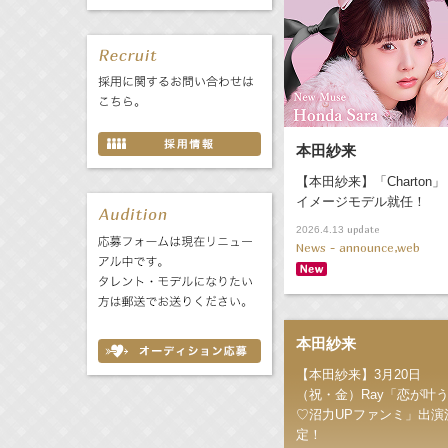
本田紗来
【本田紗来】「Charton」
イメージモデル就任！
update
2026.4.13
News - announce,web
本田紗来
【本田紗来】3月20日
（祝・金）Ray「恋が叶
♡沼力UPファンミ」出演
定！