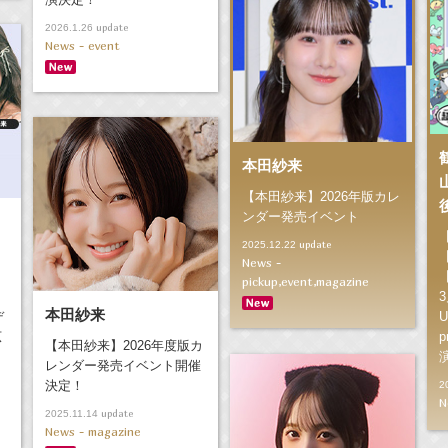
update
2026.1.26
News - event
本田紗来
【本田紗来】2026年版カレ
ンダー発売イベント
update
2025.12.22
News -
pickup,event,magazine
本田紗来
デ
U
広
p
【本田紗来】2026年度版カ
レンダー発売イベント開催
決定！
2
N
update
2025.11.14
News - magazine