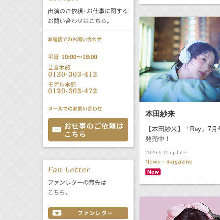
公式サービス
バラエティ
声優
All
TV
文化事業部
クリエイター
Radio
Web
誕生日 8/7
本田紗来
All
TV
あ
か
さ
【本田紗来】「Ray」7月
発売中！
た
な
は
Radio
Web
update
2026.6.11
ま
や
ら
News - magazine
わ