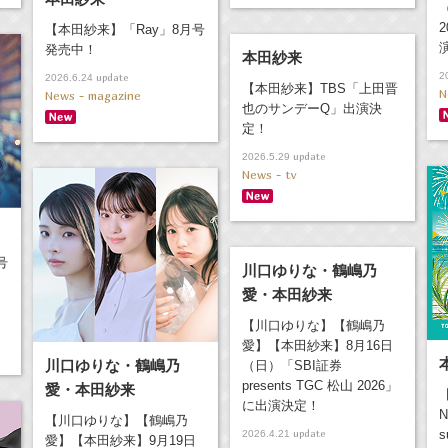
（
2
【本田紗来】「Ray」8月号
発売中！
本田紗来
2
update
2026.6.24
【本田紗来】TBS「上田晋
N
News - magazine
也のサンデーQ」出演決
定！
update
2026.5.29
News - tv
号
川口ゆりな・鶴嶋乃
愛・本田紗来
【川口ゆりな】【鶴嶋乃
愛】【本田紗来】8月16日
川口ゆりな・鶴嶋乃
（日）「SBI証券
presents TGC 松山 2026」
愛・本田紗来
に出演決定！
N
【川口ゆりな】【鶴嶋乃
update
s
2026.4.21
愛】【本田紗来】9月19日