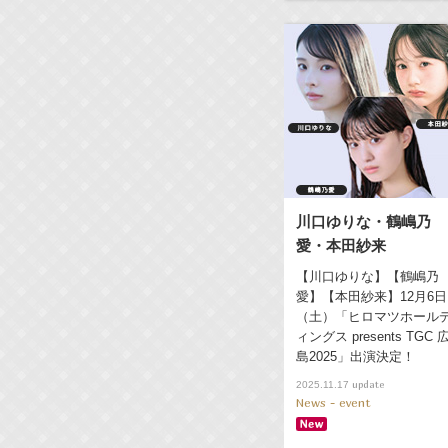
川口ゆりな・鶴嶋乃
愛・本田紗来
【川口ゆりな】【鶴嶋乃
愛】【本田紗来】12月6日
（土）「ヒロマツホール
ィングス presents TGC 
島2025」出演決定！
update
2025.11.17
News - event