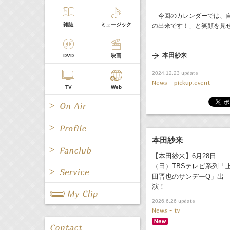
「今回のカレンダーでは、
雑誌
ミュージック
の出来です！」と笑顔を見
本田紗来
DVD
映画
update
2024.12.23
News - pickup,event
TV
Web
本田紗来
【本田紗来】6月28日
All
女優/タレント
（日）TBSテレビ系列「
All
TV
田晋也のサンデーQ」出
All
Fanclub Page
演！
グループ
歌手
Radio
Web
update
2026.6.26
All
関連事業
News - tv
男優/タレント
キャスター/レポーター