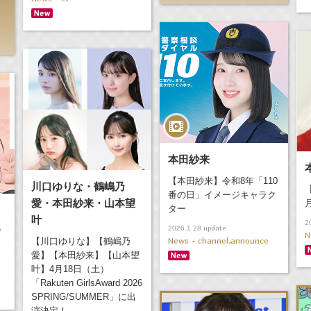
本田紗来
【本田紗来】令和8年「110
川口ゆりな・鶴嶋乃
番の日」イメージキャラク
愛・本田紗来・山本望
ター
叶
2
update
2026.1.28
ィ
N
News - channel,announce
【川口ゆりな】【鶴嶋乃
愛】【本田紗来】【山本望
叶】4月18日（土）
「Rakuten GirlsAward 2026
SPRING/SUMMER」に出
演決定！