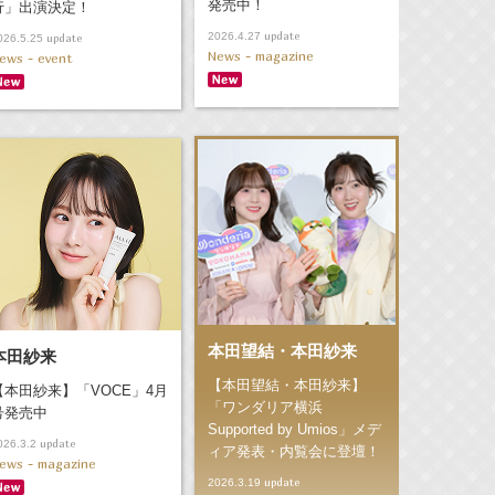
発売中！
行」出演決定！
update
2026.4.27
update
026.5.25
News - magazine
ews - event
本田望結・本田紗来
本田紗来
【本田望結・本田紗来】
【本田紗来】「VOCE」4月
「ワンダリア横浜
号発売中
Supported by Umios」メデ
update
026.3.2
ィア発表・内覧会に登壇！
ews - magazine
update
2026.3.19