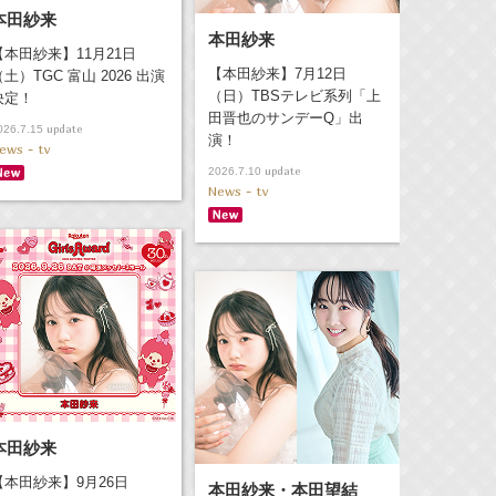
本田紗来
本田紗来
【本田紗来】11月21日
【本田紗来】7月12日
（土）TGC 富山 2026 出演
（日）TBSテレビ系列「上
決定！
田晋也のサンデーQ」出
update
026.7.15
演！
ews - tv
update
2026.7.10
News - tv
本田紗来
【本田紗来】9月26日
本田紗来・本田望結