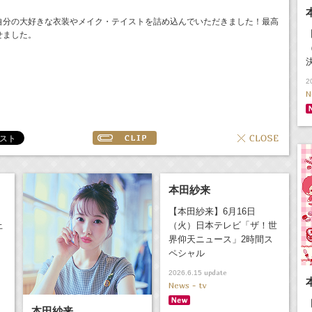
自分の大好きな衣装やメイク・テイストを詰め込んでいただきました！最高
せました。
2
N
本田紗来
【本田紗来】6月16日
上
（火）日本テレビ「ザ！世
界仰天ニュース」2時間ス
ペシャル
update
2026.6.15
News - tv
本田紗来