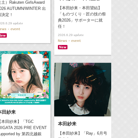
土）Rakuten GirlsAward
【本田紗来・本田望結】
026 AUTUMN/WINTER 出
「ものづくり・匠の技の祭
演決定！
典2026」サポーターに就
update
026.6.29
任！
ews - event
update
2026.6.29
News - event
本田紗来
【本田紗来】「TGC
本田紗来
IIGATA 2026 PRE EVENT
【本田紗来】「Ray」6月号
upported by 第四北越銀