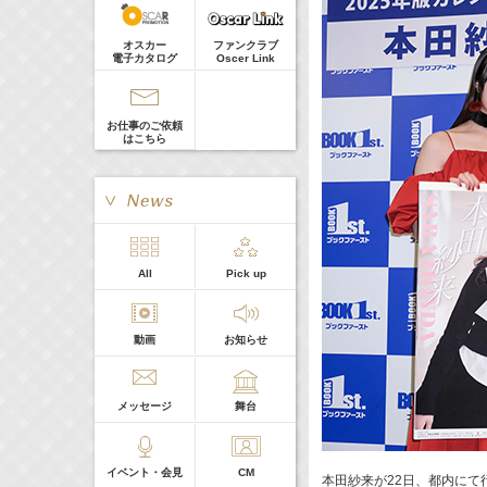
河北麻友子
Guest
22:00-
(
TV
)
オスカー
ファンクラブ
Tシャツが乾くまで
電子カタログ
Oscer Link
庄司浩平
お仕事のご依頼
はこちら
> More
All
Pick up
本日の出演
動画
お知らせ
５０音順
メッセージ
舞台
イベント・会見
CM
本田紗来が22日、都内にて