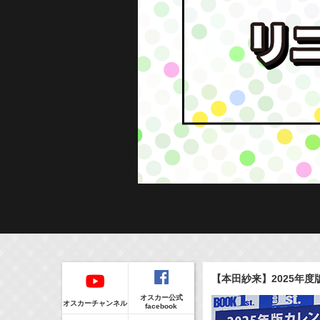
Regular
本日の出演情報
イベント
【本田紗来】2025年
CLIP
8/7(Fri)
販売情報
オスカー公式
17:10-17:30
(
Radio
)
オスカーチャンネル
facebook
河北麻友子のマユコレ！