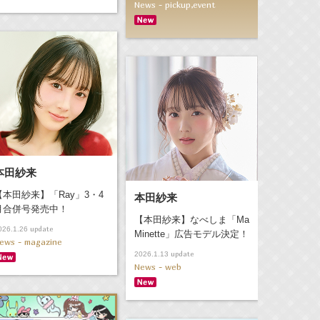
News - pickup,event
本田紗来
【本田紗来】「Ray」3・4
本田紗来
月合併号発売中！
【本田紗来】なべしま「Ma
update
026.1.26
Minette」広告モデル決定！
ews - magazine
update
2026.1.13
News - web