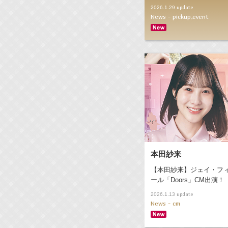
update
2026.1.29
News - pickup,event
本田紗来
【本田紗来】ジェイ・フ
ール「Doors」CM出演！
update
2026.1.13
News - cm