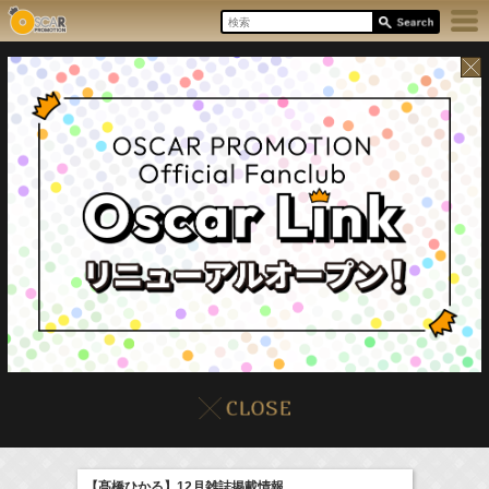
8/6(Thu)
イベント
販売情報
本日の出演情報
【髙橋ひかる】12月雑誌掲載情報