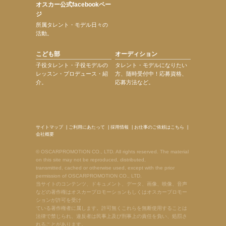
オスカー公式facebookペー
ジ
所属タレント・モデル日々の
活動。
こども部
オーディション
子役タレント・子役モデルの
タレント・モデルになりたい
レッスン・プロデュース・紹
方、随時受付中！応募資格、
介。
応募方法など。
サイトマップ
|
ご利用にあたって
|
採用情報
|
お仕事のご依頼はこちら
|
会社概要
© OSCARPROMOTION CO., LTD. All rights reserved. The material
on this site may not be reproduced, distributed,
transmitted, cached or otherwise used, except with the prior
permission of OSCARPROMOTION CO., LTD.
当サイトのコンテンツ、ドキュメント、データ、画像、映像、音声
などの著作権はオスカープロモーションもしくはオスカープロモー
ションが許可を受け
ている著作権者に属します。許可無くこれらを無断使用することは
法律で禁じられ、違反者は民事上及び刑事上の責任を負い、処罰さ
れることがあります。