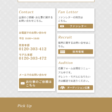
【笛木優子】9月13日（木）ドラマ『大空港〜GATE24〜』ゲスト出演決定！
【前川泰之】舞台「グレンギャリー・グレンロス」公演詳細解禁！
【武井咲】ENFÖLD 2026 PF/FW archetypeに登場！
【elfin’】7thシングル『全世界』がFMたいはくでO.A.決定♪