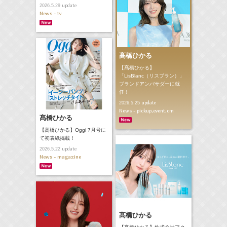
update
2026.5.29
News - tv
髙橋ひかる
【髙橋ひかる】
「LisBlanc（リスブラン）」
ブランドアンバサダーに就
任！
update
2026.5.25
News - pickup,event,cm
髙橋ひかる
【髙橋ひかる】Oggi 7月号に
て初表紙掲載！
update
2026.5.22
News - magazine
髙橋ひかる