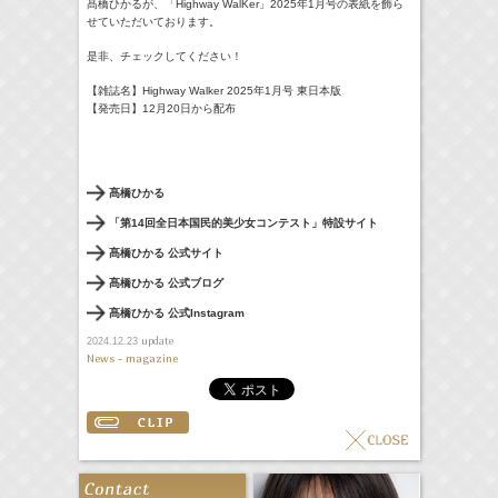
髙橋ひかるが、「Highway WalKer」
2025年1月号の表紙を飾ら
せていただいております。
是非、チェックしてください！
【雑誌名】Highway Walker 2025年1月号 東日本版
【発売日】12月20日から配布
髙橋ひかる
「第14回全日本国民的美少女コンテスト」特設サイト
髙橋ひかる 公式サイト
髙橋ひかる 公式ブログ
髙橋ひかる 公式Instagram
update
2024.12.23
News - magazine