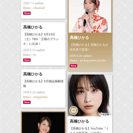
update
2026.7.1
News - channel
髙橋ひかる
【髙橋ひかる】6月13日
髙橋ひかる
（土）TBS「王様のブラン
チ」に出演！
【髙橋ひかる】髙橋ひかるが
浴衣姿で登場！
update
2026.6.12
News - tv
update
2026.6.16
News - pickup,event,movie
髙橋ひかる
【髙橋ひかる】6月雑誌掲載情
報
update
2026.6.12
News - magazine
髙橋ひかる
【髙橋ひかる】YouTube『く