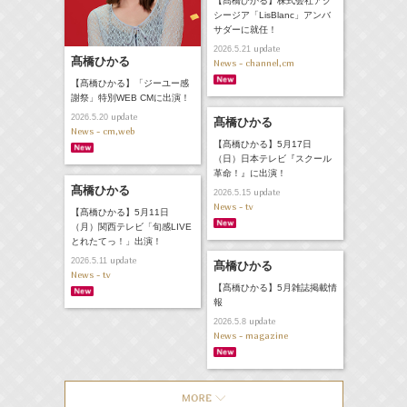
【髙橋ひかる】株式会社アク
シージア「LisBlanc」アンバ
サダーに就任！
update
2026.5.21
髙橋ひかる
News - channel,cm
【髙橋ひかる】「ジーユー感
謝祭」特別WEB CMに出演！
update
2026.5.20
髙橋ひかる
News - cm,web
【髙橋ひかる】5月17日
（日）日本テレビ『スクール
革命！』に出演！
髙橋ひかる
update
2026.5.15
News - tv
【髙橋ひかる】5月11日
（月）関西テレビ「旬感LIVE
とれたてっ！」出演！
update
2026.5.11
髙橋ひかる
News - tv
【髙橋ひかる】5月雑誌掲載情
報
update
2026.5.8
News - magazine