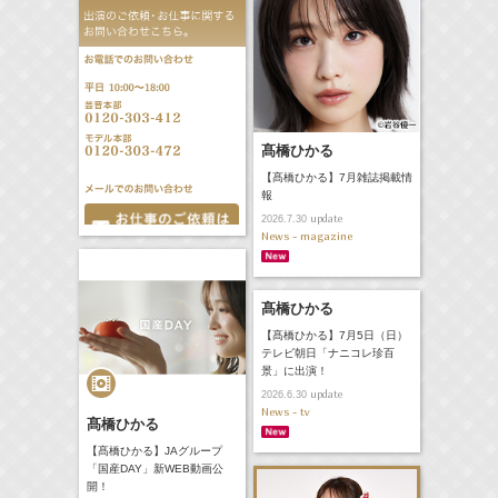
髙橋ひかる
【髙橋ひかる】7月雑誌掲載情
報
update
2026.7.30
News - magazine
髙橋ひかる
【髙橋ひかる】7月5日（日）
テレビ朝日「ナニコレ珍百
景」に出演！
update
2026.6.30
News - tv
髙橋ひかる
【髙橋ひかる】JAグループ
「国産DAY」新WEB動画公
開！