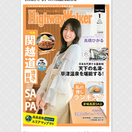
24:00-24:30
一緒にごはんをたべるだけ
真矢ミキ
(
TV
)
> More