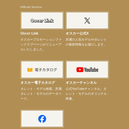
【elfin’】7thシングル『全世界』がFM-UUでO.A.決定♪
【elfin’】8月16日（日）「全世界」発売記念イベント決定！
【elfin’】7thシングル『全世界』がFM TANABEでO.A.決定♪
【昆虫ハンター牧田習】宝塚市立手塚治虫記念館トークショー＆宝塚文化芸術センター昆虫展示イ
ベント
【昆虫ハンター牧田習】8月13日（木）プライムツリー赤池「ふれあい昆虫フェスティバル」トーク
ショーゲスト出演！
Oscer Link
オスカー公式X
【井頭愛海】『小さなお葬式』TV-CM出演！
オスカープロモーションファ
所属の人気モデルやタレント
【定本楓馬】WEB DIGVII 連載企画『東京23時』に登場！
ンクラブページがリニューア
の最新情報をお届けします。
【髙橋ひかる】7月雑誌掲載情報
ルいたしました。
【elfin’】7thシングル『全世界』がFMふくろうでパワープレイO.A.決定
【上戸彩】「サントリードリームマッチ2026」 始球式
【上戸彩】サントリー「−196」新CM出演！
【elfin’】【小倉舞子】8月9日（日）「MxM’s produce event vol.14」に出演決定！
【elfin’】【辻美優】8月28日（金）「辻美優(elfin’)グレイテスト・ショー」に出演決定！
【elfin’】9月27日（日）「Beauty Voice Theater Reboot Vol.3」開催決定！
【本田紗来】「Ray」9月号発売中！
オスカー電子カタログ
オスカーチャンネル
【宇垣美里】「マンガ【推しの子】展‐星のキセキ‐」オープニングイベント
次のページへ
タレント・モデル検索。所属
公式YouTubeチャンネル。タ
タレント・モデルのデータベ
レント・モデルのオリジナル
ース。
映像。