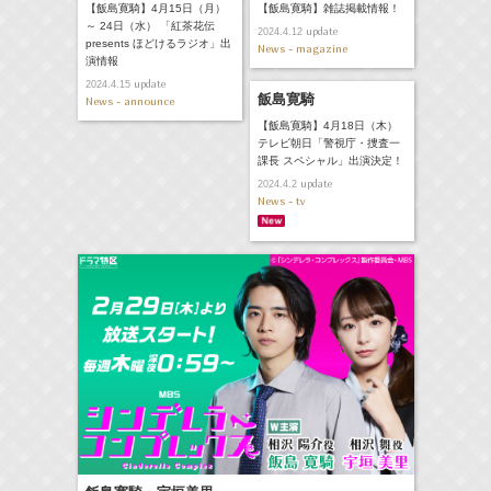
【飯島寛騎】4月15日（月）
【飯島寛騎】雑誌掲載情報！
～ 24日（水） 「紅茶花伝
update
2024.4.12
presents ほどけるラジオ」出
News - magazine
演情報
update
2024.4.15
飯島寛騎
News - announce
【飯島寛騎】4月18日（木）
テレビ朝日「警視庁・捜査一
課長 スペシャル」出演決定！
update
2024.4.2
News - tv