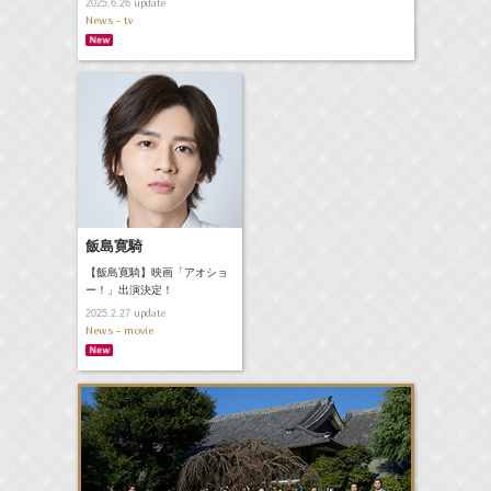
update
2025.6.26
News - tv
飯島寛騎
【飯島寛騎】映画「アオショ
ー！」出演決定！
update
2025.2.27
News - movie