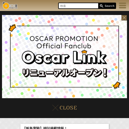
17:55-18:00
8/8(Sat)
イベント
販売情報
本日の出演情報
ラジオドラマ「一建設presents おうちのはなし」
髙橋ひかる
【飯島寛騎】雑誌掲載情報！
(
Radio
)