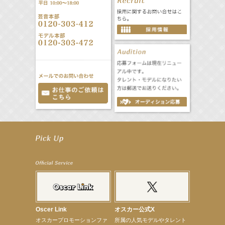
【井頭愛海】『NEXCO西日本』TV-CM開始
【工藤綾乃】8月7日（金）スタート FOD SHORT『女優は毛穴まで嘘をつく』出演決定！
【笛木優子】8月13日（木）ドラマ『大空港〜GATE24〜』ゲスト出演決定！
【前川泰之】舞台「グレンギャリー・グレンロス」公演詳細解禁！
【武井咲】ENFÖLD 2026 PF/FW archetypeに登場！
【elfin’】7thシングル『全世界』がFMたいはくでO.A.決定♪
【elfin’】7thシングル『全世界』がFM-UUでO.A.決定♪
【elfin’】8月16日（日）「全世界」発売記念イベント決定！
【elfin’】7thシングル『全世界』がFM TANABEでO.A.決定♪
【昆虫ハンター牧田習】宝塚市立手塚治虫記念館トークショー＆宝塚文化芸術センター昆虫展示イ
ベント
Oscer Link
オスカー公式X
【昆虫ハンター牧田習】8月13日（木）プライムツリー赤池「ふれあい昆虫フェスティバル」トーク
オスカープロモーションファ
所属の人気モデルやタレント
ショーゲスト出演！