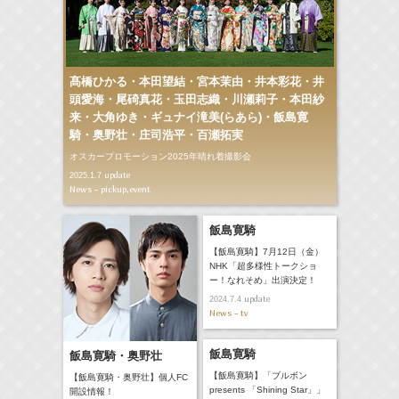
髙橋ひかる・本田望結・宮本茉由・井本彩花・井
頭愛海・尾碕真花・玉田志織・川瀬莉子・本田紗
来・大角ゆき・ギュナイ滝美(らあら)・飯島寛
騎・奥野壮・庄司浩平・百瀬拓実
オスカープロモーション2025年晴れ着撮影会
update
2025.1.7
News - pickup,event
飯島寛騎
【飯島寛騎】7月12日（金）
NHK「超多様性トークショ
ー！なれそめ」出演決定！
update
2024.7.4
News - tv
飯島寛騎
飯島寛騎・奥野壮
【飯島寛騎】「ブルボン
【飯島寛騎・奥野壮】個人FC
presents 「Shining Star」」
開設情報！