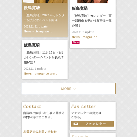
飯島寛騎
飯島寛騎
【飯島寛騎】2024年カレンダ
【飯島寛騎】カレンダー中面
ー発売記念イベント開催
一部画像＆予約特典画像一部
公開！
update
2023.11.21
News - pickup,event
update
2023.11.2
News - magazine
飯島寛騎
【飯島寛騎】11月19日（日）
カレンダーイベント＆表紙情
報解禁！
update
2023.11.1
News - announce,event