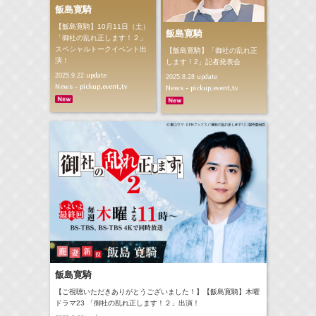
飯島寛騎
【飯島寛騎】10月11日（土）
飯島寛騎
「御社の乱れ正します！２」
スペシャルトークイベント出
【飯島寛騎】「御社の乱れ正
演！
します！2」記者発表会
update
2025.9.22
update
2025.8.28
News - pickup,event,tv
News - pickup,event,tv
飯島寛騎
【ご視聴いただきありがとうございました！】【飯島寛騎】木曜
ドラマ23 「御社の乱れ正します！２」出演！