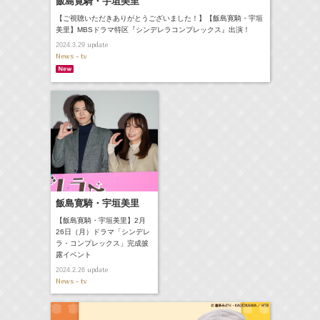
飯島寛騎・宇垣美里
【ご視聴いただきありがとうございました！】【飯島寛騎・宇垣
美里】MBSドラマ特区『シンデレラコンプレックス』出演！
update
2024.3.29
News - tv
飯島寛騎・宇垣美里
【飯島寛騎・宇垣美里】2月
26日（月）ドラマ「シンデレ
ラ・コンプレックス」完成披
露イベント
update
2024.2.26
News - tv