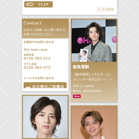
飯島寛騎
【飯島寛騎】1月31日（土）
カレンダー発売記念イベント
update
2026.2.2
News - pickup,event