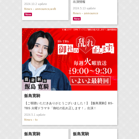
出演情報
update
2024.10.2
update
2024.5.13
News - announce,web
News - announce
飯島寛騎
【ご視聴いただきありがとうございました！】【飯島寛騎】BS-
TBS 火曜ドラマ９「御社の乱れ正します！」出演！
update
2024.5.1
News - tv
飯島寛騎
飯島寛騎