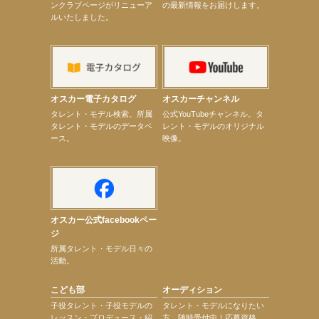
ンクラブページがリニューア
の最新情報をお届けします。
【井頭愛海】『小さなお葬式』TV-CM出演！
ルいたしました。
【定本楓馬】WEB DIGVII 連載企画『東京23時』に登場！
【髙橋ひかる】7月雑誌掲載情報
【elfin’】7thシングル『全世界』がFMふくろうでパワープレイO.A.決定
【上戸彩】「サントリードリームマッチ2026」 始球式
【上戸彩】サントリー「−196」新CM出演！
【elfin’】【小倉舞子】8月9日（日）「MxM’s produce event vol.14」に出演決定！
【elfin’】【辻美優】8月28日（金）「辻美優(elfin’)グレイテスト・ショー」に出演決定！
オスカー電子カタログ
オスカーチャンネル
【elfin’】9月27日（日）「Beauty Voice Theater Reboot Vol.3」開催決定！
次のページへ
タレント・モデル検索。所属
公式YouTubeチャンネル。タ
タレント・モデルのデータベ
レント・モデルのオリジナル
ース。
映像。
オスカー公式facebookペー
ジ
所属タレント・モデル日々の
活動。
こども部
オーディション
子役タレント・子役モデルの
タレント・モデルになりたい
レッスン・プロデュース・紹
方、随時受付中！応募資格、