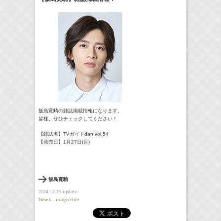
18:30-18:56
一泊家族
河北麻友子
(
TV
)
19:30-19:45
宮﨑香蓮の聴いてみらんね！
宮﨑香蓮
(
Radio
)
21:00 -21:30
藤田ニコルのニコニチ
藤田ニコル
(
Radio
)
> More
飯島寛騎の雑誌掲載情報になります。
皆様、ぜひチェックしてください！
【雑誌名】TVガイドdan vol.54
【発売日】1月27日(月)
飯島寛騎
update
2024.12.25
News - magazine