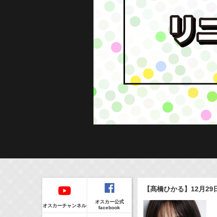
Regular
本日の出演情報
イベント
【髙橋ひかる】12月2
CLIP
8/6(Thu)
販売情報
オスカー公式
24:00-24:30
(
TV
)
オスカーチャンネル
facebook
一緒にごはんをたべるだけ