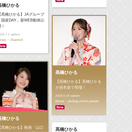
髙橋ひかる
【髙橋ひかる】JAグループ
「国産DAY」新WEB動画公
開！
update
026.7.1
ews - channel
髙橋ひかる
【髙橋ひかる】髙橋ひかる
が浴衣姿で登場！
update
2026.6.16
News - pickup,event,movie
髙橋ひかる
【髙橋ひかる】映画「山口
髙橋ひかる