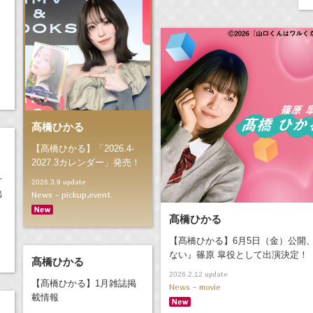
髙橋ひかる
【髙橋ひかる】「2026.4-
2027.3カレンダー」発売！
ケ
update
2026.3.9
出
News - pickup,event
髙橋ひかる
【髙橋ひかる】6月5日（金）公開
ない』篠原 皐役として出演決定！
髙橋ひかる
update
2026.2.12
【髙橋ひかる】1月雑誌掲
News - movie
載情報