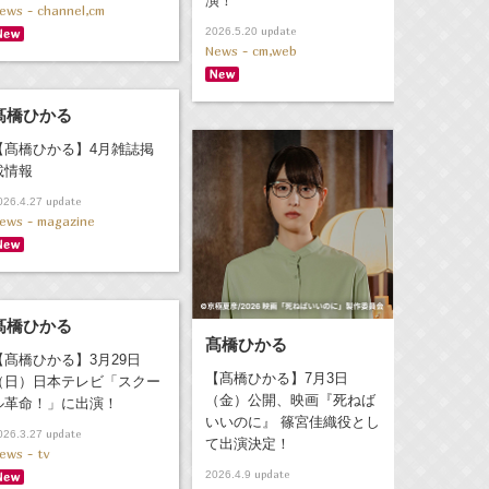
演！
ews - channel,cm
update
2026.5.20
News - cm,web
髙橋ひかる
【髙橋ひかる】4月雑誌掲
載情報
update
026.4.27
ews - magazine
髙橋ひかる
髙橋ひかる
【髙橋ひかる】3月29日
【髙橋ひかる】7月3日
（日）日本テレビ「スクー
（金）公開、映画『死ねば
ル革命！」に出演！
いいのに』 篠宮佳織役とし
update
026.3.27
て出演決定！
ews - tv
update
2026.4.9