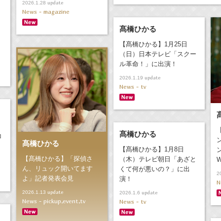
update
2026.1.28
News - magazine
髙橋ひかる
【髙橋ひかる】1月25日
（日）日本テレビ「スクー
ル革命！」に出演！
update
2026.1.19
News - tv
髙橋ひかる
コ
髙橋ひかる
【髙橋ひかる】1月8日
【髙橋ひかる】「探偵さ
（木）テレビ朝日「あざと
ん、リュック開いてます
くて何が悪いの？」に出
2
よ」記者発表会見
演！
N
update
update
2026.1.13
2026.1.6
News - pickup,event,tv
News - tv