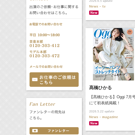
update
2026.6.5
公式サービス
News - tv
バラエティ
声優
All
TV
文化事業部
クリエイター
Radio
Web
誕生日 8/6
All
TV
あ
か
さ
た
な
は
髙橋ひかる
Radio
Web
ま
や
ら
【髙橋ひかる】Oggi 7月
にて初表紙掲載！
わ
update
2026.5.22
News - magazine