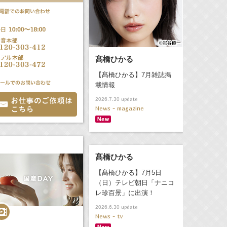
髙橋ひかる
【髙橋ひかる】7月雑誌掲
載情報
update
2026.7.30
News - magazine
髙橋ひかる
【髙橋ひかる】7月5日
（日）テレビ朝日「ナニコ
レ珍百景」に出演！
update
2026.6.30
News - tv