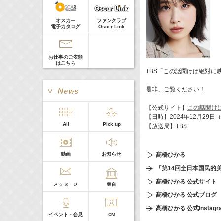
真矢ミキ
Guest
オスカー
ファンクラブ
電子カタログ
Oscer Link
お仕事のご依頼
はこちら
TBS「この話聞けば絶対に
是非、ご覧ください！
【公式サイト】
この話聞け
【日時】2024年12月29日（日）
> More
All
Pick up
【放送局】TBS
本日の出演
動画
お知らせ
髙橋ひかる
５０音順
「第14回全日本国民的
髙橋ひかる 公式サイト
メッセージ
舞台
髙橋ひかる 公式ブログ
髙橋ひかる 公式Instagr
イベント・会見
CM