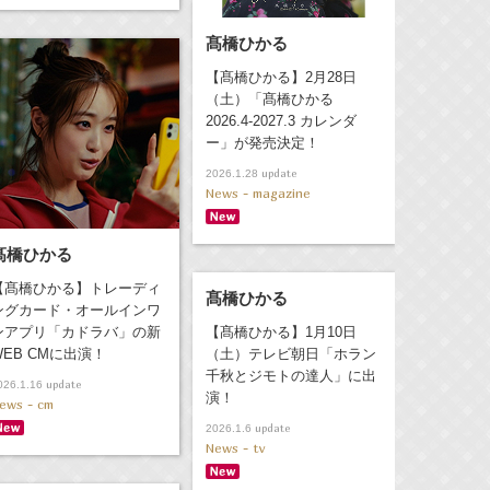
髙橋ひかる
【髙橋ひかる】2月28日
（土）「髙橋ひかる
2026.4-2027.3 カレンダ
ー」が発売決定！
update
2026.1.28
News - magazine
髙橋ひかる
【髙橋ひかる】トレーディ
髙橋ひかる
ングカード・オールインワ
ンアプリ「カドラバ」の新
【髙橋ひかる】1月10日
WEB CMに出演！
（土）テレビ朝日「ホラン
千秋とジモトの達人」に出
update
026.1.16
演！
ews - cm
update
2026.1.6
News - tv