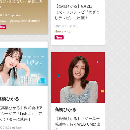
君はワルくない」絶賛上映
【髙橋ひかる】6月2日
中！
（火）フジテレビ『めざま
update
026.6.8
しテレビ』に出演！
ews - pickup,event,movie
update
2026.6.1
News - tv
髙橋ひかる
【髙橋ひかる】株式会社ア
髙橋ひかる
クシージア「LisBlanc」ア
【髙橋ひかる】「ジーユー
ンバサダーに就任！
感謝祭」特別WEB CMに出
update
026.5.21