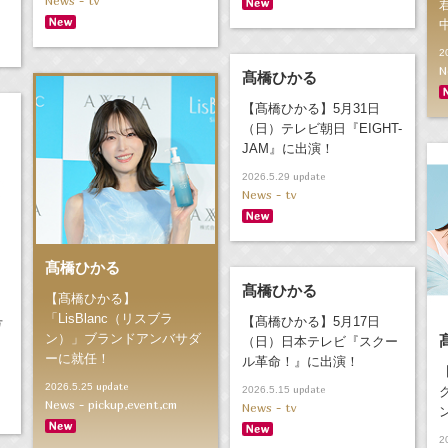
News - tv
2
N
髙橋ひかる
【髙橋ひかる】5月31日
（日）テレビ朝日『EIGHT-
JAM』に出演！
update
2026.5.29
News - tv
髙橋ひかる
髙橋ひかる
【髙橋ひかる】
「LisBlanc（リスブラ
号
【髙橋ひかる】5月17日
ン）」ブランドアンバサダ
（日）日本テレビ『スクー
ーに就任！
ル革命！』に出演！
update
2026.5.25
update
2026.5.15
News - pickup,event,cm
News - tv
2