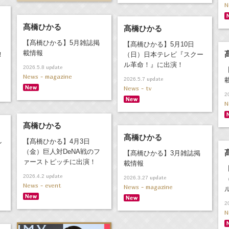
N
髙橋ひかる
髙橋ひかる
【髙橋ひかる】5月雑誌掲
【髙橋ひかる】5月10日
載情報
！
（日）日本テレビ『スクー
ル革命！』に出演！
update
2026.5.8
News - magazine
update
2026.5.7
News - tv
2
N
髙橋ひかる
髙橋ひかる
【髙橋ひかる】4月3日
ン
（金）巨人対DeNA戦のフ
【髙橋ひかる】3月雑誌掲
ァーストピッチに出演！
載情報
update
2026.4.2
update
2026.3.27
News - event
News - magazine
2
N