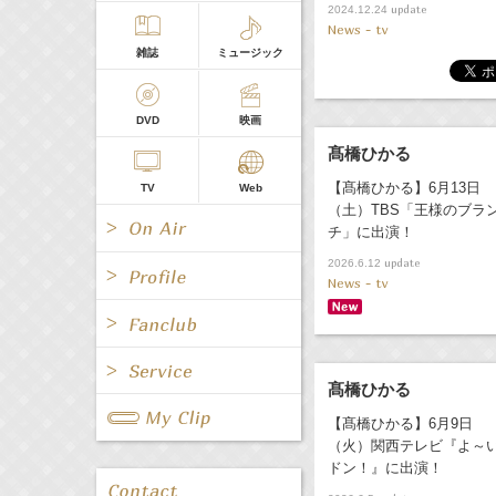
update
2024.12.24
News - tv
雑誌
ミュージック
DVD
映画
髙橋ひかる
【髙橋ひかる】6月13日
TV
Web
（土）TBS「王様のブラ
チ」に出演！
update
2026.6.12
News - tv
All
女優/タレント
All
TV
髙橋ひかる
All
Fanclub Page
グループ
歌手
【髙橋ひかる】6月9日
Radio
Web
（火）関西テレビ『よ～
All
関連事業
ドン！』に出演！
男優/タレント
キャスター/レポーター