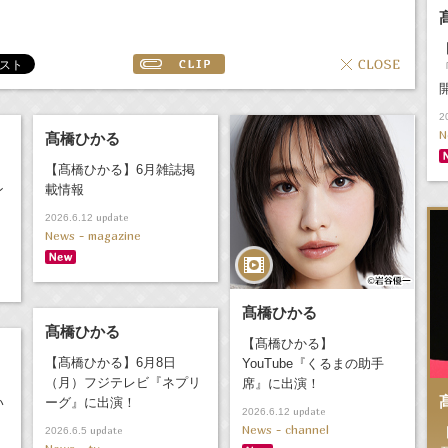
2
N
髙橋ひかる
【髙橋ひかる】6月雑誌掲
ン
載情報
update
2026.6.12
News - magazine
髙橋ひかる
髙橋ひかる
【髙橋ひかる】
【髙橋ひかる】6月8日
YouTube『くるまの助手
（月）フジテレビ『ネプリ
席』に出演！
い
ーグ』に出演！
update
2026.6.12
News - channel
update
2026.6.5