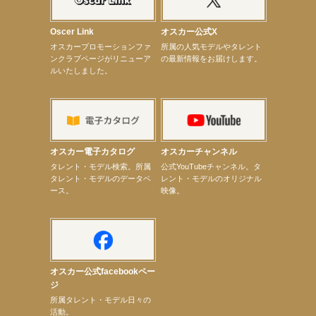
【昆虫ハンター牧田習】宝塚市立手塚治虫記念館トークショー＆宝塚文化芸術センター昆虫展示イ
ベント
【昆虫ハンター牧田習】8月13日（木）プライムツリー赤池「ふれあい昆虫フェスティバル」トーク
Oscer Link
オスカー公式X
ショーゲスト出演！
オスカープロモーションファ
所属の人気モデルやタレント
【井頭愛海】『小さなお葬式』TV-CM出演！
ンクラブページがリニューア
の最新情報をお届けします。
【定本楓馬】WEB DIGVII 連載企画『東京23時』に登場！
ルいたしました。
【髙橋ひかる】7月雑誌掲載情報
【elfin’】7thシングル『全世界』がFMふくろうでパワープレイO.A.決定
【上戸彩】「サントリードリームマッチ2026」 始球式
【上戸彩】サントリー「−196」新CM出演！
【elfin’】【小倉舞子】8月9日（日）「MxM’s produce event vol.14」に出演決定！
【elfin’】【辻美優】8月28日（金）「辻美優(elfin’)グレイテスト・ショー」に出演決定！
【elfin’】9月27日（日）「Beauty Voice Theater Reboot Vol.3」開催決定！
オスカー電子カタログ
オスカーチャンネル
【本田紗来】「Ray」9月号発売中！
次のページへ
タレント・モデル検索。所属
公式YouTubeチャンネル。タ
タレント・モデルのデータベ
レント・モデルのオリジナル
ース。
映像。
オスカー公式facebookペー
ジ
所属タレント・モデル日々の
活動。