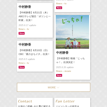
News - tv
中村静香
【中村静香】9月21日（木）
ABC/テレビ朝日「ポツンと一
軒家」出演！
update
2025.9.17
News - tv
中村静香
【中村静香】8月10日（日）
中村静香
CBC「夜のまちイチ」出演！
【中村静香】映画「じっち
update
2025.8.5
ゃ！」出演決定！
News - tv
update
2025.8.26
News - movie