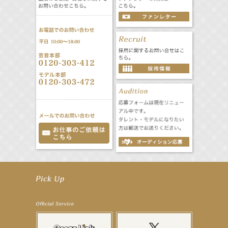
【工藤綾乃】8月7日（金）スタート FOD SHORT『女優は毛穴まで嘘をつく』出演決定！
【笛木優子】8月13日（木）ドラマ『大空港〜GATE24〜』ゲスト出演決定！
【前川泰之】舞台「グレンギャリー・グレンロス」公演詳細解禁！
【武井咲】ENFÖLD 2026 PF/FW archetypeに登場！
【elfin’】7thシングル『全世界』がFMたいはくでO.A.決定♪
【elfin’】7thシングル『全世界』がFM-UUでO.A.決定♪
【elfin’】8月16日（日）「全世界」発売記念イベント決定！
【elfin’】7thシングル『全世界』がFM TANABEでO.A.決定♪