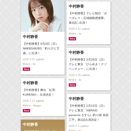
中村静香
【中村静香】テレビ朝日「ボ
ーダレス～広域移動捜査隊」
第3話に出演！
update
2026.4.22
News - tv
中村静香
【中村静香】5月3日（日）
NHKBS4K/BS「釣りびと万
中村静香
歳」に出演！
update
【中村静香】3月29日（日）
2026.4.27
News - tv
テレビ東京「ひらめき！ナゾ
ベンチャー」に出演！
update
2026.3.30
News - tv
中村静香
【中村静香】舞台「紅哭‐
KURENAI-」出演決定！
中村静香
update
2026.3.13
News - stage
【中村静香】2月22日（日）
テレビ東京「XBRAID
presents さすらい釣り師 糸田
三平」第2話出演決定！
中村静香
update
2026.2.4
News - tv