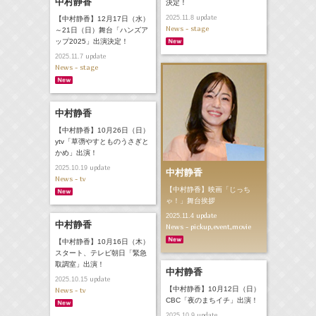
中村静香
決定！
update
2025.11.8
【中村静香】12月17日（水）
News - stage
～21日（日）舞台「ハンズア
ップ2025」出演決定！
update
2025.11.7
News - stage
中村静香
【中村静香】10月26日（日）
ytv「草彅やすとものうさぎと
かめ」出演！
update
2025.10.19
中村静香
News - tv
【中村静香】映画「じっち
ゃ！」舞台挨拶
update
2025.11.4
中村静香
News - pickup,event,movie
【中村静香】10月16日（木）
スタート、テレビ朝日「緊急
取調室」出演！
中村静香
update
2025.10.15
【中村静香】10月12日（日）
News - tv
CBC「夜のまちイチ」出演！
update
2025.10.9