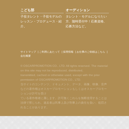
こども部
オーディション
子役タレント・子役モデルの
タレント・モデルになりたい
レッスン・プロデュース・紹
方、随時受付中！応募資格、
介。
応募方法など。
サイトマップ
|
ご利用にあたって
|
採用情報
|
お仕事のご依頼はこちら
|
会社概要
© OSCARPROMOTION CO., LTD. All rights reserved. The material
on this site may not be reproduced, distributed,
transmitted, cached or otherwise used, except with the prior
permission of OSCARPROMOTION CO., LTD.
当サイトのコンテンツ、ドキュメント、データ、画像、映像、音声
などの著作権はオスカープロモーションもしくはオスカープロモー
ションが許可を受け
ている著作権者に属します。許可無くこれらを無断使用することは
法律で禁じられ、違反者は民事上及び刑事上の責任を負い、処罰さ
れることがあります。