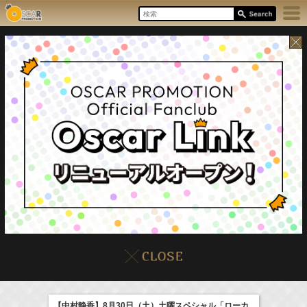
8/7(Fri)
イベント
販売情報
本日の出演情報
【中村静香】8月30日（土）土曜スペシャル「ローカ