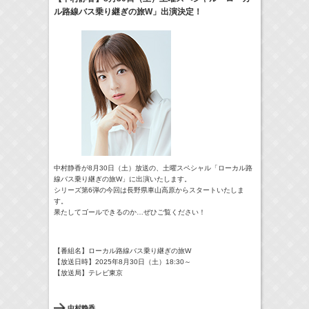
ル路線バス乗り継ぎの旅W」出演決定！
17:10-17:30
河北麻友子のマユコレ！
河北麻友子
(
Radio
)
22:00-
Tシャツが乾くまで
庄司浩平
(
TV
)
> More
中村静香が8月30日（土）放送の、土曜スペシャル「ローカル路
線バス乗り継ぎの旅W」に出演いたします。
シリーズ第6弾の今回は長野県車山高原からスタートいたしま
す。
果たしてゴールできるのか…ぜひご覧ください！
【番組名】ローカル路線バス乗り継ぎの旅W
【放送日時】2025年8月30日（土）18:30～
【放送局】テレビ東京
中村静香