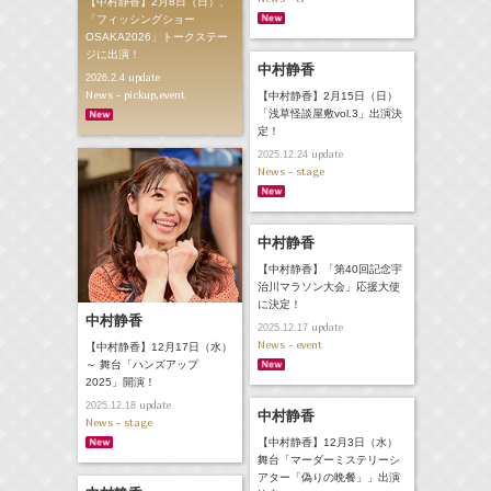
【中村静香】2月8日（日）、
「フィッシングショー
OSAKA2026」トークステー
ジに出演！
中村静香
update
2026.2.4
News - pickup,event
【中村静香】2月15日（日）
「浅草怪談屋敷vol.3」出演決
定！
update
2025.12.24
News - stage
中村静香
【中村静香】「第40回記念宇
治川マラソン大会」応援大使
に決定！
中村静香
update
2025.12.17
News - event
【中村静香】12月17日（水）
～ 舞台「ハンズアップ
2025」開演！
update
2025.12.18
中村静香
News - stage
【中村静香】12月3日（水）
舞台「マーダーミステリーシ
アター「偽りの晩餐」」出演