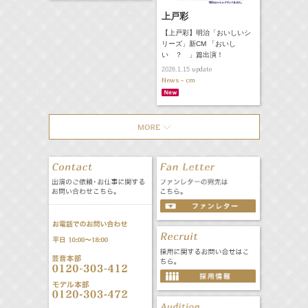
上戸彩
【上戸彩】明治「おいしいシ
リーズ」新CM 「おいし
い ？ 」篇出演！
update
2026.1.15
News - cm