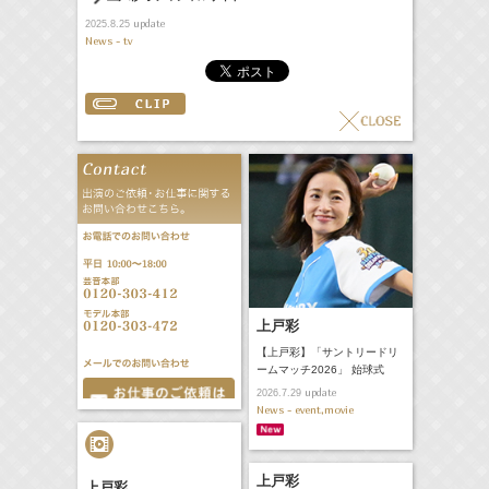
update
2025.8.25
News - tv
上戸彩
【上戸彩】「サントリードリ
ームマッチ2026」 始球式
update
2026.7.29
News - event,movie
上戸彩
上戸彩