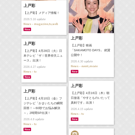
上戸彩
【上戸彩】メディア情報！
update
2026.5.16
News - magazine,tv,web
上戸彩
上戸彩
【上戸彩】映画
「SAKAMOTO DAYS」 絶賛
【上戸彩】4月28日（火）日
公開中！
本テレビ「ザ！世界仰天ニュ
ース」出演！
update
2026.4.30
News - event,movie
update
2026.4.27
News - tv
上戸彩
上戸彩
【上戸彩】4月16日（木）朝
日放送「やすとものいたって
【上戸彩】4月10日（金）フ
真剣です」出演！
ジテレビ「かまいたちの瞬間
回答！～60秒でお悩み解決
update
2026.4.15
～」2時間SP出演！
News - tv
update
2026.4.8
News - tv