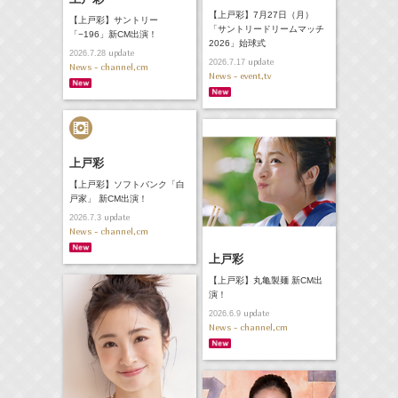
【上戸彩】7月27日（月）
【上戸彩】サントリー
「サントリードリームマッチ
「−196」新CM出演！
2026」始球式
update
2026.7.28
update
2026.7.17
News - channel,cm
News - event,tv
上戸彩
【上戸彩】ソフトバンク「白
戸家」 新CM出演！
update
2026.7.3
News - channel,cm
上戸彩
【上戸彩】丸亀製麺 新CM出
演！
update
2026.6.9
News - channel,cm