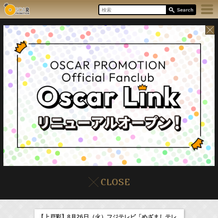
8/7(Fri)
イベント
販売情報
本日の出演情報
【上戸彩】8月26日（火）フジテレビ「めざましテレ