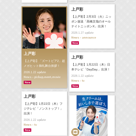
上戸彩
【上戸彩】2月3日（火）ニッ
ポン放送「高橋文哉のオール
ナイトニッポンX」出演！
update
2026.1.27
News - announce
上戸彩
上戸彩
【上戸彩】「ズートピア2」超
【上戸彩】1月22日（木）日
メガヒット御礼舞台挨拶！
本テレビ「DayDay.」出演！
update
2026.1.22
update
2026.1.22
News - pickup,event,movie
News - tv
上戸彩
【上戸彩】1月22日（木）フ
ジテレビ「ノンストップ！」
出演！
update
2026.1.22
News - tv