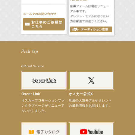
【工藤綾乃】8月7日（金）スタート FOD SHORT『女優は毛穴まで嘘をつく』出演決定！
【笛木優子】8月13日（木）ドラマ『大空港〜GATE24〜』ゲスト出演決定！
【前川泰之】舞台「グレンギャリー・グレンロス」公演詳細解禁！
【武井咲】ENFÖLD 2026 PF/FW archetypeに登場！
【elfin’】7thシングル『全世界』がFMたいはくでO.A.決定♪
【elfin’】7thシングル『全世界』がFM-UUでO.A.決定♪
【elfin’】8月16日（日）「全世界」発売記念イベント決定！
【elfin’】7thシングル『全世界』がFM TANABEでO.A.決定♪
【昆虫ハンター牧田習】宝塚市立手塚治虫記念館トークショー＆宝塚文化芸術センター昆虫展示イ
ベント
【昆虫ハンター牧田習】8月13日（木）プライムツリー赤池「ふれあい昆虫フェスティバル」トーク
Oscer Link
オスカー公式X
ショーゲスト出演！
オスカープロモーションファ
所属の人気モデルやタレント
【井頭愛海】『小さなお葬式』TV-CM出演！
ンクラブページがリニューア
の最新情報をお届けします。
【定本楓馬】WEB DIGVII 連載企画『東京23時』に登場！
ルいたしました。
【髙橋ひかる】7月雑誌掲載情報
【elfin’】7thシングル『全世界』がFMふくろうでパワープレイO.A.決定
【上戸彩】「サントリードリームマッチ2026」 始球式
【上戸彩】サントリー「−196」新CM出演！
【elfin’】【小倉舞子】8月9日（日）「MxM’s produce event vol.14」に出演決定！