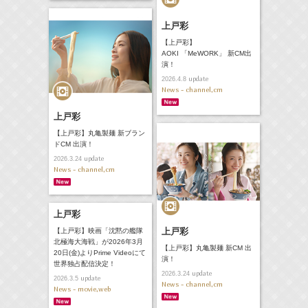
上戸彩
【上戸彩】
AOKI 「MeWORK」 新CM出
演！
update
2026.4.8
News - channel,cm
上戸彩
【上戸彩】丸亀製麺 新ブラン
ドCM 出演！
update
2026.3.24
News - channel,cm
上戸彩
上戸彩
【上戸彩】映画「沈黙の艦隊
北極海大海戦」が2026年3月
【上戸彩】丸亀製麺 新CM 出
20日(金)よりPrime Videoにて
演！
世界独占配信決定！
update
2026.3.24
update
2026.3.5
News - channel,cm
News - movie,web