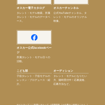
【elfin’】【辻美優】8月28日（金）「辻美優(elfin’)グレイテスト・ショー」に出演決定！
【elfin’】9月27日（日）「Beauty Voice Theater Reboot Vol.3」開催決定！
オスカー電子カタログ
オスカーチャンネル
【本田紗来】「Ray」9月号発売中！
次のページへ
タレント・モデル検索。所属
公式YouTubeチャンネル。タ
タレント・モデルのデータベ
レント・モデルのオリジナル
ース。
映像。
オスカー公式facebookペー
ジ
所属タレント・モデル日々の
活動。
こども部
オーディション
子役タレント・子役モデルの
タレント・モデルになりたい
レッスン・プロデュース・紹
方、随時受付中！応募資格、
介。
応募方法など。
サイトマップ
|
ご利用にあたって
|
採用情報
|
お仕事のご依頼はこちら
|