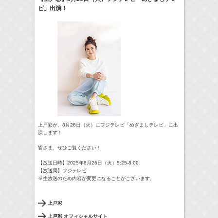
ビ」出演！
17:10-17:30
河北麻友子のマユコレ！
河北麻友子
(
Radio
)
22:00-
Tシャツが乾くまで
庄司浩平
(
TV
)
> More
上戸彩が、8月26日（火）にフジテレビ「めざましテレビ」に出
演します！
皆さま、ぜひご覧ください！
【放送日時】2025年8月26日（火）5:25-8:00
【放送局】フジテレビ
※生放送のため内容が変更になることがございます。
上戸彩
上戸彩 オフィシャルサイト