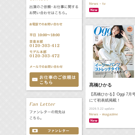
News - tv
公式サービス
バラエティ
声優
All
TV
文化事業部
クリエイター
Radio
Web
誕生日 8/6
All
TV
あ
か
さ
髙橋ひかる
た
な
は
Radio
Web
【髙橋ひかる】Oggi 7月
ま
や
ら
にて初表紙掲載！
わ
update
2026.5.22
News - magazine