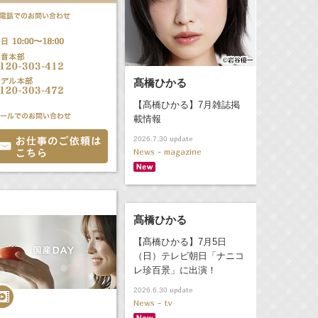
髙橋ひかる
【髙橋ひかる】7月雑誌掲
載情報
update
2026.7.30
News - magazine
髙橋ひかる
【髙橋ひかる】7月5日
（日）テレビ朝日「ナニコ
レ珍百景」に出演！
update
2026.6.30
News - tv