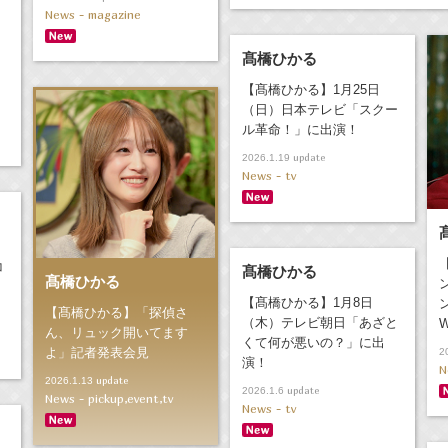
News - magazine
髙橋ひかる
【髙橋ひかる】1月25日
（日）日本テレビ「スクー
ル革命！」に出演！
update
2026.1.19
News - tv
コ
髙橋ひかる
髙橋ひかる
【髙橋ひかる】1月8日
【髙橋ひかる】「探偵さ
（木）テレビ朝日「あざと
ん、リュック開いてます
くて何が悪いの？」に出
よ」記者発表会見
2
演！
N
update
2026.1.13
update
2026.1.6
News - pickup,event,tv
News - tv