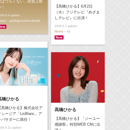
君はワルくない」絶賛上映
【髙橋ひかる】6月2日
中！
（火）フジテレビ『めざま
update
026.6.8
しテレビ』に出演！
ews - pickup,event,movie
update
2026.6.1
News - tv
髙橋ひかる
【髙橋ひかる】株式会社ア
髙橋ひかる
クシージア「LisBlanc」ア
【髙橋ひかる】「ジーユー
ンバサダーに就任！
感謝祭」特別WEB CMに出
update
026.5.21