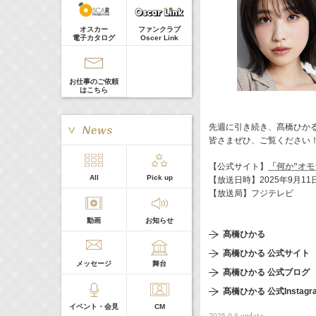
真矢ミキ
Guest
オスカー
ファンクラブ
電子カタログ
Oscer Link
お仕事のご依頼
はこちら
先週に引き続き、髙橋ひかる
皆さまぜひ、ご覧ください
【公式サイト】
「何か”オモ
> More
All
Pick up
【放送日時】2025年9月11日（
本日の出演
【放送局】フジテレビ
動画
お知らせ
５０音順
髙橋ひかる
髙橋ひかる 公式サイト
メッセージ
舞台
髙橋ひかる 公式ブログ
髙橋ひかる 公式Instagr
イベント・会見
CM
update
2025.9.8