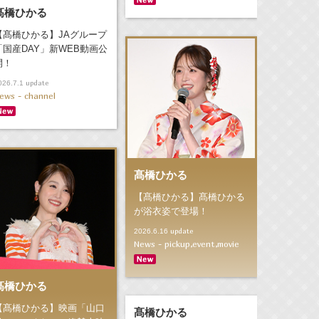
髙橋ひかる
【髙橋ひかる】JAグループ
「国産DAY」新WEB動画公
開！
update
026.7.1
ews - channel
髙橋ひかる
【髙橋ひかる】髙橋ひかる
が浴衣姿で登場！
update
2026.6.16
News - pickup,event,movie
髙橋ひかる
【髙橋ひかる】映画「山口
髙橋ひかる