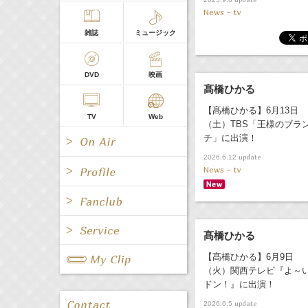
News - tv
雑誌
ミュージック
DVD
映画
髙橋ひかる
【髙橋ひかる】6月13日
TV
Web
（土）TBS「王様のブラ
チ」に出演！
update
2026.6.12
News - tv
All
女優/タレント
All
TV
髙橋ひかる
All
Fanclub Page
【髙橋ひかる】6月9日
グループ
歌手
Radio
Web
（火）関西テレビ『よ～
All
関連事業
ドン！』に出演！
男優/タレント
キャスター/レポーター
update
2026.6.5