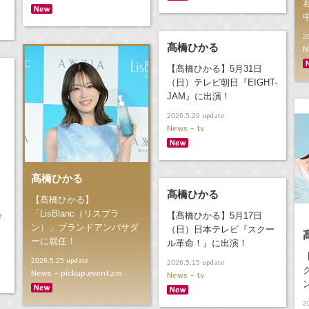
2
髙橋ひかる
N
【髙橋ひかる】5月31日
（日）テレビ朝日『EIGHT-
JAM』に出演！
update
2026.5.29
News - tv
髙橋ひかる
髙橋ひかる
【髙橋ひかる】
「LisBlanc（リスブラ
号
【髙橋ひかる】5月17日
ン）」ブランドアンバサダ
（日）日本テレビ『スクー
ーに就任！
ル革命！』に出演！
update
2026.5.25
update
2026.5.15
News - pickup,event,cm
News - tv
2