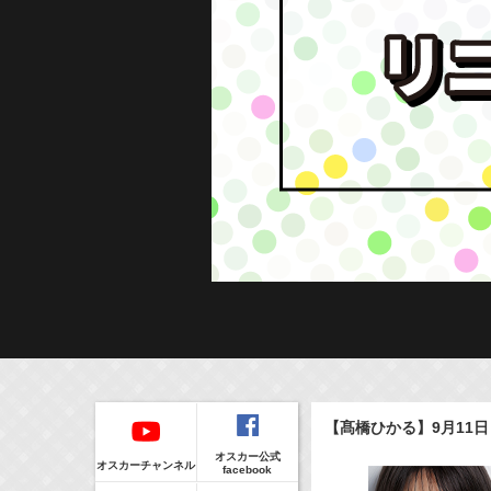
Regular
本日の出演情報
イベント
【髙橋ひかる】9月11
CLIP
8/6(Thu)
販売情報
オスカー公式
24:00-24:30
(
TV
)
オスカーチャンネル
facebook
一緒にごはんをたべるだけ