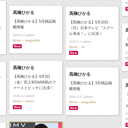
N
髙橋ひかる
髙橋ひかる
【髙橋ひかる】5月雑誌掲
【髙橋ひかる】5月10日
載情報
！
（日）日本テレビ『スクー
ル革命！』に出演！
update
2026.5.8
News - magazine
update
2026.5.7
News - tv
2
N
髙橋ひかる
髙橋ひかる
【髙橋ひかる】4月3日
ン
（金）巨人対DeNA戦のフ
【髙橋ひかる】3月雑誌掲
ァーストピッチに出演！
載情報
update
2026.4.2
update
2026.3.27
News - event
News - magazine
2
N