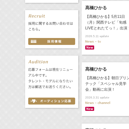
髙橋ひかる
【髙橋ひかる】5月11日
（月）関西テレビ「旬感
LIVEとれたてっ！」出演
update
2026.5.11
News - tv
髙橋ひかる
【髙橋ひかる】朝日プリ
テック「スペシャル見学
会」動画に出演！
update
2026.3.31
News - channel