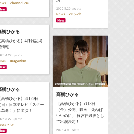
演！
ews - channel,cm
update
2026.5.20
News - cm,web
髙橋ひかる
【髙橋ひかる】4月雑誌掲
載情報
update
026.4.27
ews - magazine
髙橋ひかる
髙橋ひかる
【髙橋ひかる】3月29日
【髙橋ひかる】7月3日
（日）日本テレビ「スクー
（金）公開、映画『死ねば
ル革命！」に出演！
いいのに』 篠宮佳織役とし
update
026.3.27
て出演決定！
ews - tv
update
2026.4.9