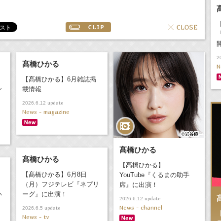
2
髙橋ひかる
N
【髙橋ひかる】6月雑誌掲
ン
載情報
update
2026.6.12
News - magazine
髙橋ひかる
髙橋ひかる
【髙橋ひかる】
【髙橋ひかる】6月8日
YouTube『くるまの助手
（月）フジテレビ『ネプリ
席』に出演！
い
ーグ』に出演！
update
2026.6.12
News - channel
update
2026.6.5
News - tv