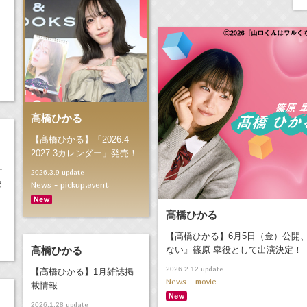
髙橋ひかる
【髙橋ひかる】「2026.4-
2027.3カレンダー」発売！
ケ
update
2026.3.9
出
News - pickup,event
髙橋ひかる
【髙橋ひかる】6月5日（金）公開
髙橋ひかる
ない』篠原 皐役として出演決定！
update
2026.2.12
【髙橋ひかる】1月雑誌掲
News - movie
載情報
update
2026.1.28