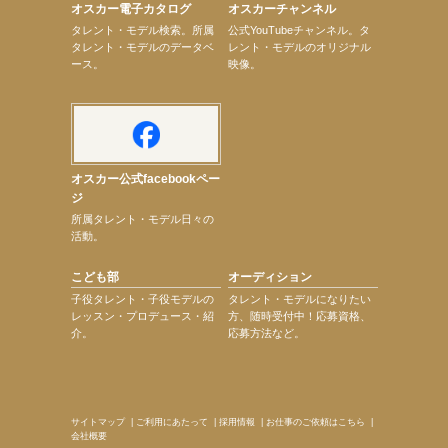
オスカー電子カタログ
オスカーチャンネル
【昆虫ハンター牧田習】7月25日（土）NHKラジオ「石丸謙二郎の山カフェ」出演
次のページへ
タレント・モデル検索。所属
公式YouTubeチャンネル。タ
タレント・モデルのデータベ
レント・モデルのオリジナル
ース。
映像。
オスカー公式facebookペー
ジ
所属タレント・モデル日々の
活動。
こども部
オーディション
子役タレント・子役モデルの
タレント・モデルになりたい
レッスン・プロデュース・紹
方、随時受付中！応募資格、
介。
応募方法など。
サイトマップ
|
ご利用にあたって
|
採用情報
|
お仕事のご依頼はこちら
|
会社概要