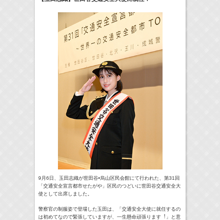
24:00-24:30
一緒にごはんをたべるだけ
真矢ミキ
(
TV
)
> More
9月6日、玉田志織が世田谷•烏⼭区⺠会館にて⾏われた、第31回
「交通安全宣言都市せたがや」区⺠のつどいに世田谷交通安全大
使として出席しました。
警察官の制服姿で登場した玉田は、「交通安全大使に就任するの
は初めてなので緊張していますが、一生懸命頑張ります︕」と意