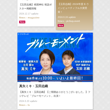
【玉田志織】2024年度 E-ラ
【玉田志織】靖国神社 初詣ポ
インビューティフル大賞受
スター掲載情報
賞！
update
2024.12.17
update
2024.6.24
News - magazine
News - pickup,event
真矢ミキ・玉田志織
【真矢ミキ・玉田志織】【ご視聴ありがとうございました。】フ
ジテレビ「ブルーモーメント」出演！
update
2024.6.20
News - tv