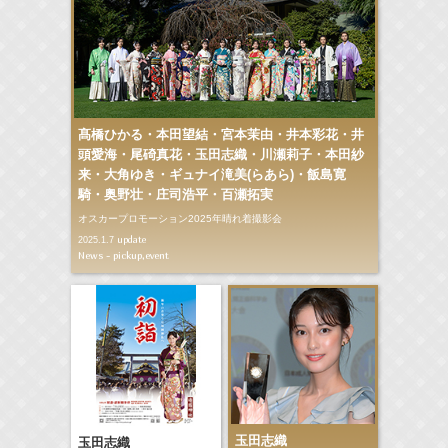
髙橋ひかる・本田望結・宮本茉由・井本彩花・井
頭愛海・尾碕真花・玉田志織・川瀬莉子・本田紗
来・大角ゆき・ギュナイ滝美(らあら)・飯島寛
騎・奥野壮・庄司浩平・百瀬拓実
オスカープロモーション2025年晴れ着撮影会
update
2025.1.7
News - pickup,event
玉田志織
玉田志織