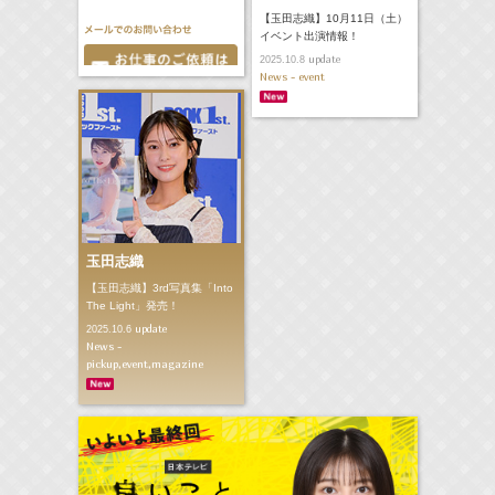
【玉田志織】10月11日（土）
イベント出演情報！
update
2025.10.8
News - event
玉田志織
【玉田志織】3rd写真集「Into
The Light」発売！
update
2025.10.6
News -
pickup,event,magazine