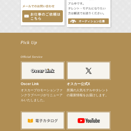
【前川泰之】舞台「グレンギャリー・グレンロス」公演詳細解禁！
【武井咲】ENFÖLD 2026 PF/FW archetypeに登場！
【elfin’】7thシングル『全世界』がFMたいはくでO.A.決定♪
【elfin’】7thシングル『全世界』がFM-UUでO.A.決定♪
【elfin’】8月16日（日）「全世界」発売記念イベント決定！
【elfin’】7thシングル『全世界』がFM TANABEでO.A.決定♪
【昆虫ハンター牧田習】宝塚市立手塚治虫記念館トークショー＆宝塚文化芸術センター昆虫展示イ
ベント
【昆虫ハンター牧田習】8月13日（木）プライムツリー赤池「ふれあい昆虫フェスティバル」トーク
ショーゲスト出演！
【井頭愛海】『小さなお葬式』TV-CM出演！
Oscer Link
オスカー公式X
【定本楓馬】WEB DIGVII 連載企画『東京23時』に登場！
オスカープロモーションファ
所属の人気モデルやタレント
【髙橋ひかる】7月雑誌掲載情報
ンクラブページがリニューア
の最新情報をお届けします。
【elfin’】7thシングル『全世界』がFMふくろうでパワープレイO.A.決定
ルいたしました。
【上戸彩】「サントリードリームマッチ2026」 始球式
【上戸彩】サントリー「−196」新CM出演！
【elfin’】【小倉舞子】8月9日（日）「MxM’s produce event vol.14」に出演決定！
【elfin’】【辻美優】8月28日（金）「辻美優(elfin’)グレイテスト・ショー」に出演決定！
【elfin’】9月27日（日）「Beauty Voice Theater Reboot Vol.3」開催決定！
【本田紗来】「Ray」9月号発売中！
【宇垣美里】「マンガ【推しの子】展‐星のキセキ‐」オープニングイベント