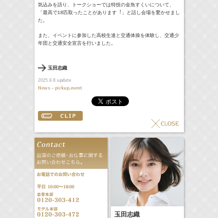
気込みを語り、トークショーでは特技の⾦⿂すくいについて、
「最高で18匹取ったことがあります︕」と話し会場を驚かせまし
た。
また、イベントに参加した高校生達と交通体操を体験し、交通少
年団と交通安全宣言を行いました。
玉田志織
update
2025.9.8
News - pickup,event
玉田志織