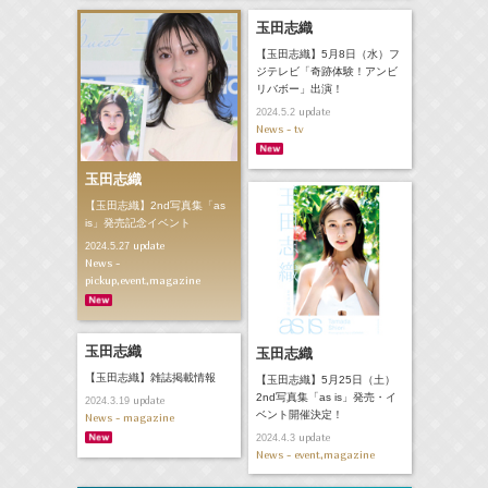
玉田志織
【玉田志織】5月8日（水）フ
ジテレビ「奇跡体験！アンビ
リバボー」出演！
update
2024.5.2
News - tv
玉田志織
【玉田志織】2nd写真集「as
is」発売記念イベント
update
2024.5.27
News -
pickup,event,magazine
玉田志織
玉田志織
【玉田志織】雑誌掲載情報
【玉田志織】5月25日（土）
2nd写真集「as is」発売・イ
update
2024.3.19
ベント開催決定！
News - magazine
update
2024.4.3
News - event,magazine