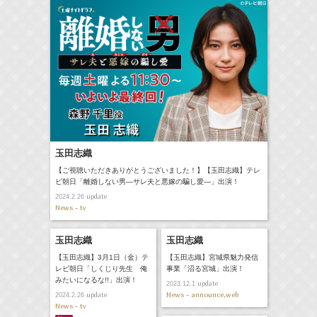
玉田志織
【ご視聴いただきありがとうございました！】【玉田志織】テレ
ビ朝日「離婚しない男―サレ夫と悪嫁の騙し愛―」出演！
update
2024.2.26
News - tv
玉田志織
玉田志織
【玉田志織】3月1日（金）テ
【玉田志織】宮城県魅力発信
レビ朝日「しくじり先生 俺
事業「沼る宮城」出演！
みたいになるな!!」出演！
update
2023.12.1
News - announce,web
update
2024.2.26
News - tv