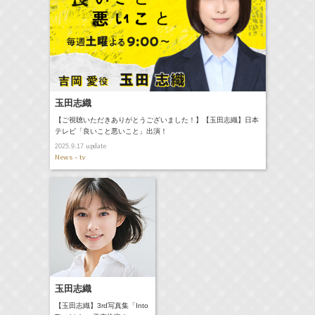
玉田志織
【ご視聴いただきありがとうございました！】【玉田志織】日本
テレビ「良いこと悪いこと」出演！
update
2025.9.17
News - tv
玉田志織
【玉田志織】3rd写真集「Into