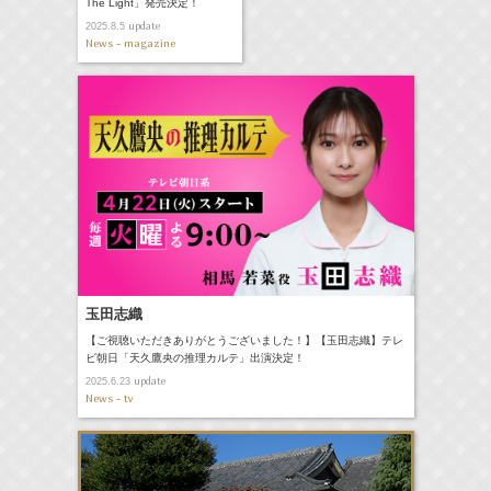
The Light」発売決定！
update
2025.8.5
News - magazine
玉田志織
【ご視聴いただきありがとうございました！】【玉田志織】テレ
ビ朝日「天久鷹央の推理カルテ」出演決定！
update
2025.6.23
News - tv