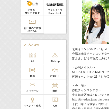
真矢ミキ
Guest
オスカー
ファンクラブ
電子カタログ
Oscer Link
お仕事のご依頼
はこちら
芝居イベントvol.23「もう◯
会場は赤坂チャンスシアター
皆さま、どうぞお楽しみに
> More
All
Pick up
本日の出演
＜公演タイトル＞
SFIDA ENTERTAINMEN
動画
お知らせ
芝居イベントvol.23「もう◯◯
５０音順
＜会 場＞
赤坂チャンスシアター
メッセージ
舞台
東京都港区赤坂2-6-22デュ
http://tmedge.jp/act/acces
千代田線「赤坂駅」2番出口
イベント・会見
CM
南北線・銀座線「溜池山王駅