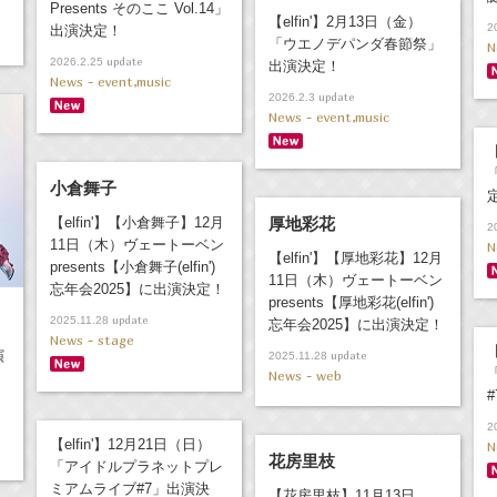
Presents そのここ Vol.14」
【elfin'】2月13日（金）
2
出演決定！
「ウエノデパンダ春節祭」
N
update
2026.2.25
出演決定！
News - event,music
update
2026.2.3
News - event,music
【
「
小倉舞子
【elfin'】【小倉舞子】12月
厚地彩花
2
11日（木）ヴェートーベン
N
【elfin'】【厚地彩花】12月
presents【小倉舞子(elfin')
11日（木）ヴェートーベン
忘年会2025】に出演決定！
presents【厚地彩花(elfin')
update
2025.11.28
忘年会2025】に出演決定！
News - stage
【
演
update
2025.11.28
News - web
2
【elfin'】12月21日（日）
N
花房里枝
「アイドルプラネットプレ
ミアムライブ#7」出演決
【花房里枝】11月13日