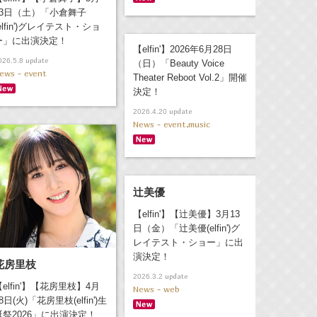
23日（土）「小倉舞子
elfin')グレイテスト・ショ
ー」に出演決定！
【elfin'】2026年6月28日
update
026.5.8
（日）「Beauty Voice
ews - event
Theater Reboot Vol.2」開催
決定！
update
2026.4.20
News - event,music
辻美優
【elfin'】【辻美優】3月13
日（金）「辻美優(elfin')グ
レイテスト・ショー」に出
演決定！
花房里枝
update
2026.3.2
【elfin'】【花房里枝】4月
News - web
8日(火)「花房里枝(elfin')生
誕祭2026」に出演決定！