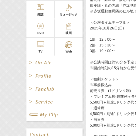
銀座線・丸の内線「赤坂見
※赤坂通郵便局隣のビル地下
雑誌
ミュージック
＜公演タイムテーブル＞
2025年10月26日(日)
DVD
映画
1部 12：00〜
2部 15：30〜
3部 19：00〜
TV
Web
※公演時間は約90分を予定
※開始時刻の15分前から受
＜観劇チケット＞
※事前振込み
前売り券 (1ドリンク制)
All
女優/タレント
・プレミアム席(最前列＋各
All
TV
5,500円＋別途1ドリンク代 
・通常席
All
Fanclub Page
4,500円＋別途1ドリンク代 
グループ
歌手
Radio
Web
・当日券
All
関連事業
5,000円＋別途1ドリンク代 
男優/タレント
キャスター/レポーター