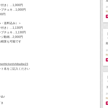
き）…1,000円
2
チェキ…1,000円
N
00円
み・送料込み）＞
き）…1,130円
チェキ…1,130円
【
動画…2,000円
「
の精算も可能です
R
2
N
net/ticket/shibaibe23
ント名をご記入ください
【
2
ーム♪
N
イト