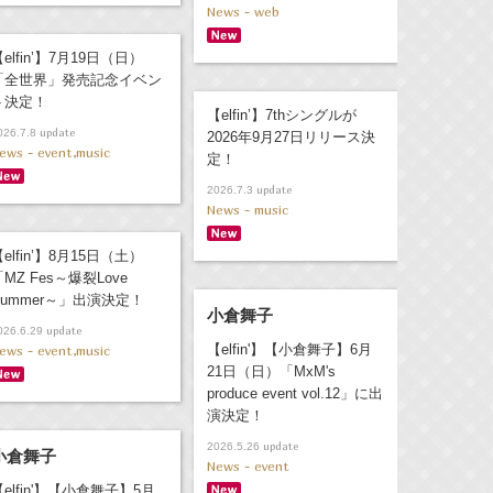
News - web
elfin’】7月19日（日）
「全世界」発売記念イベン
ト決定！
【elfin’】7thシングルが
update
026.7.8
2026年9月27日リリース決
ews - event,music
定！
update
2026.7.3
News - music
elfin’】8月15日（土）
MZ Fes～爆裂Love
Summer～」出演決定！
小倉舞子
update
026.6.29
【elfin'】【小倉舞子】6月
ews - event,music
21日（日）「MxM's
produce event vol.12」に出
演決定！
update
2026.5.26
小倉舞子
News - event
【elfin'】【小倉舞子】5月