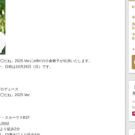
◯だね」2025 Ver.にelfin’の小倉舞子が出演いたします。
、日程は10月26日（日）です。
！
【
T プロデュース
だね」2025 Ver.
2
N
オ・スカーラⅡB1F
s.html
より徒歩2分
」10番出口より徒歩4分