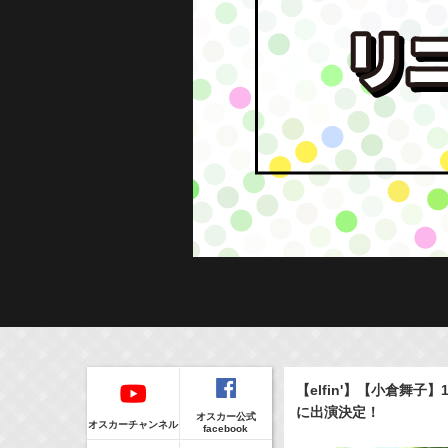
Regular
本日の出演情報
イベント
【elfin'】【小倉舞子】
CLIP
8/6(Thu)
販売情報
に出演決定！
オスカー公式
24:00-24:30
(
TV
)
オスカーチャンネル
facebook
一緒にごはんをたべるだけ