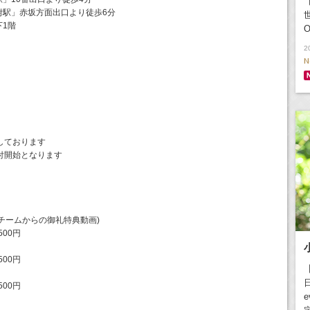
【
附駅」赤坂方面出口より徒歩6分
1階
O
2
N
しております
付開始となります
チームからの御礼特典動画)
500円
500円
日
500円
e