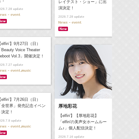
定！
レイテスト・ショー」に出
演決定！
update
026.7.28
ews - event
update
2026.7.28
News - event
elfin’】9月27日（日）
Beauty Voice Theater
eboot Vol.3」開催決定！
update
026.7.27
ews - event,music
elfin’】7月26日（日）
「全世界」発売記念イベン
厚地彩花
ト決定！
【elfin'】【厚地彩花】
update
026.7.8
「elfin'の美声女ホームルー
ews - event,music
ム♪」個人配信決定！
update
2026.7.16