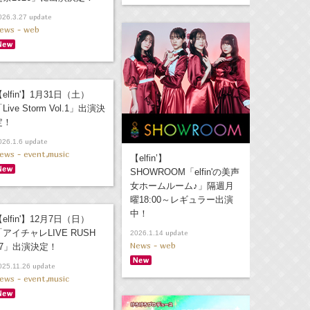
update
026.3.27
ews - web
elfin'】1月31日（土）
Live Storm Vol.1」出演決
定！
update
026.1.6
ews - event,music
【elfin’】
SHOWROOM「elfin'の美声
女ホームルーム♪」隔週月
曜18:00～レギュラー出演
中！
elfin'】12月7日（日）
「アイチャレLIVE RUSH
update
2026.1.14
News - web
#7」出演決定！
update
025.11.26
ews - event,music