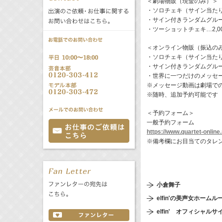
＜劇場物販（現金のみ）＞
公式サービス
・ソロチェキ（サイン当たり付
・サイン付きランダムグループ
バラエティ
声優
All
TV
・ツーショットチェキ…2,0
＜オンライン物販（振込の
文化事業部
クリエイター
・ソロチェキ（サイン当たり付
Radio
Web
・サイン付きランダムグループ
・世界に一つだけのメッセージ
※メッセージ動画は劇場で
誕生日 8/6
※随時、追加予約可能です
＜予約フォーム＞
All
TV
一般予約フォーム
あ
か
さ
https://www.quartet-online.
※備考欄にお目当てのタレ
た
な
は
Radio
Web
ま
や
ら
わ
小倉舞子
elfin'の美声女ホームル
elfin' オフィシャルサ