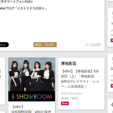
イト（※スマートフォンのみ）
Amebaブログ「イロトリドリの日々」
【
2
N
【
厚地彩花
「
版
【elfin'】【厚地彩花】6月
役
20日（土）「厚地彩花
2
N
(elfin')グレイテスト・ショ
ー」に出演決定！
update
2026.5.29
News - web
【elfin’】
SHOWROOM「elfin'の美声