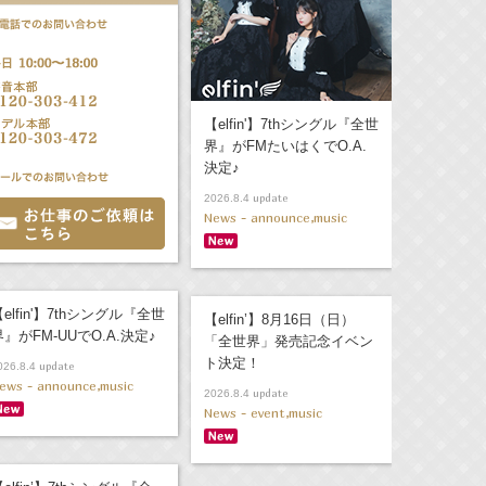
【elfin'】7thシングル『全世
界』がFMたいはくでO.A.
決定♪
update
2026.8.4
News - announce,music
elfin'】7thシングル『全世
【elfin’】8月16日（日）
界』がFM-UUでO.A.決定♪
「全世界」発売記念イベン
ト決定！
update
026.8.4
ews - announce,music
update
2026.8.4
News - event,music