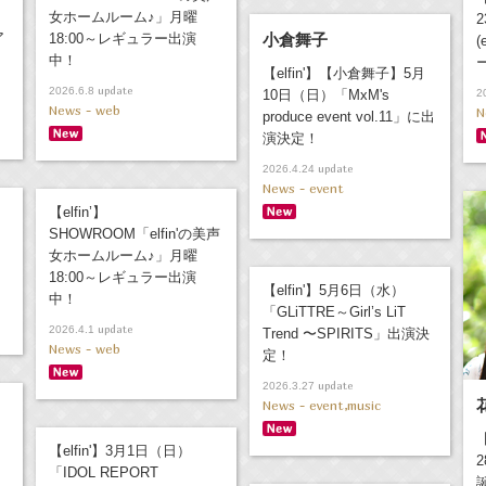
女ホームルーム♪」月曜
ア
18:00～レギュラー出演
小倉舞子
(
中！
【elfin'】【小倉舞子】5月
update
2026.6.8
10日（日）「MxM's
2
News - web
N
produce event vol.11」に出
演決定！
update
2026.4.24
News - event
【elfin’】
SHOWROOM「elfin'の美声
女ホームルーム♪」月曜
18:00～レギュラー出演
【elfin'】5月6日（水）
中！
「GLiTTRE～Girl’s LiT
update
2026.4.1
Trend 〜SPIRITS」出演決
News - web
定！
update
2026.3.27
News - event,music
【elfin'】3月1日（日）
2
「IDOL REPORT