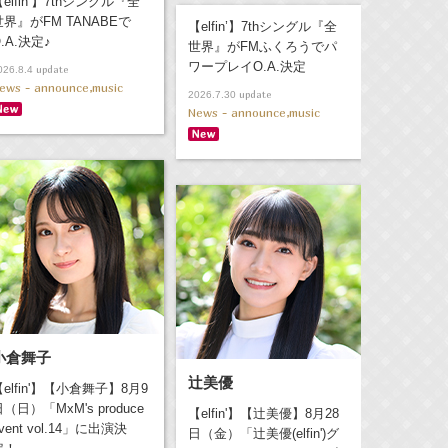
elfin’】7thシングル『全
世界』がFM TANABEで
【elfin’】7thシングル『全
.A.決定♪
世界』がFMふくろうでパ
ワープレイO.A.決定
update
026.8.4
ews - announce,music
update
2026.7.30
News - announce,music
小倉舞子
辻美優
【elfin'】【小倉舞子】8月9
（日）「MxM's produce
【elfin'】【辻美優】8月28
vent vol.14」に出演決
日（金）「辻美優(elfin')グ