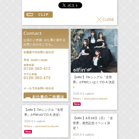
【elfin'】7thシングル『全世
界』がFMたいはくでO.A.決定
♪
update
2026.8.4
News - announce,music
【elfin'】7thシングル『全世
界』がFM-UUでO.A.決定♪
【elfin’】8月16日（日）「全
update
2026.8.4
世界」発売記念イベント決
News - announce,music
定！
update
2026.8.4