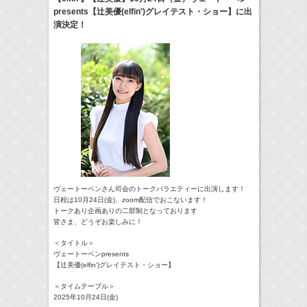
presents【辻美優(elfin')グレイテスト・ショー】に出
17:10-17:30
演決定！
河北麻友子のマユコレ！
河北麻友子
(
Radio
)
22:00-
Tシャツが乾くまで
庄司浩平
(
TV
)
> More
ヴェートーベンさん司会のトークバラエティーに出演します！
日程は10月24日(金)、zoom配信でおこないます！
トークあり企画ありの二部制となっております
皆さま、どうぞお楽しみに！
＜タイトル＞
ヴェートーベンpresents
【辻美優(elfin’)グレイテスト・ショー】
＜タイムテーブル＞
2025年10月24日(金)