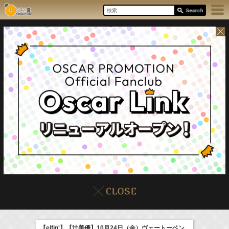
8/7(Fri)
イベント
販売情報
本日の出演情報
【elfin'】【辻美優】10月24日（金）ヴェートーベン