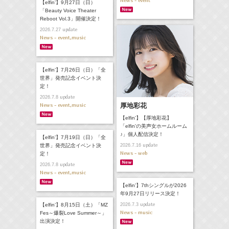
News - event
【elfin’】9月27日（日）
「Beauty Voice Theater
Reboot Vol.3」開催決定！
update
2026.7.27
News - event,music
【elfin’】7月26日（日）「全
世界」発売記念イベント決
定！
update
2026.7.8
News - event,music
厚地彩花
【elfin'】【厚地彩花】
「elfin'の美声女ホームルーム
♪」個人配信決定！
【elfin’】7月19日（日）「全
update
世界」発売記念イベント決
2026.7.16
News - web
定！
update
2026.7.8
News - event,music
【elfin’】7thシングルが2026
年9月27日リリース決定！
update
【elfin’】8月15日（土）「MZ
2026.7.3
News - music
Fes～爆裂Love Summer～」
出演決定！