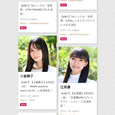
News - event,music
【elfin’】7thシングル『全世
界』がFM TANABEでO.A.決
定♪
【elfin’】7thシングル『全世
update
2026.8.4
界』がFMふくろうでパワープ
News - announce,music
レイO.A.決定
update
2026.7.30
News - announce,music
小倉舞子
【elfin'】【小倉舞子】8月9日
（日）「MxM's produce
辻美優
event vol.14」に出演決定！
【elfin'】【辻美優】8月28日
update
2026.7.28
（金）「辻美優(elfin')グレイ
News - event
テスト・ショー」に出演決
定！
update
2026.7.28