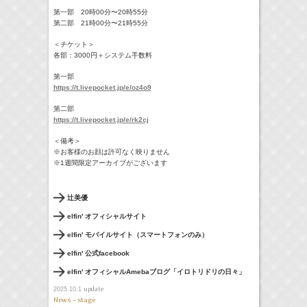
第一部 20時00分〜20時55分
第二部 21時00分〜21時55分
＜チケット＞
各部：3000円＋システム手数料
第一部
https://t.livepocket.jp/e/oz4o9
第二部
https://t.livepocket.jp/e/rk2cj
＜備考＞
※お客様のお顔は許可なく映りません
※1週間限定アーカイブがございます
辻美優
elfin' オフィシャルサイト
elfin' モバイルサイト（スマートフォンのみ）
elfin' 公式facebook
elfin' オフィシャルAmebaブログ「イロトリドリの日々」
update
2025.10.1
News - stage