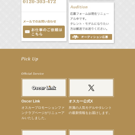
【笛木優子】8月13日（木）ドラマ『大空港〜GATE24〜』ゲスト出演決定！
【前川泰之】舞台「グレンギャリー・グレンロス」公演詳細解禁！
【武井咲】ENFÖLD 2026 PF/FW archetypeに登場！
【elfin’】7thシングル『全世界』がFMたいはくでO.A.決定♪
【elfin’】7thシングル『全世界』がFM-UUでO.A.決定♪
【elfin’】8月16日（日）「全世界」発売記念イベント決定！
【elfin’】7thシングル『全世界』がFM TANABEでO.A.決定♪
【昆虫ハンター牧田習】宝塚市立手塚治虫記念館トークショー＆宝塚文化芸術センター昆虫展示イ
ベント
【昆虫ハンター牧田習】8月13日（木）プライムツリー赤池「ふれあい昆虫フェスティバル」トーク
ショーゲスト出演！
Oscer Link
オスカー公式X
【井頭愛海】『小さなお葬式』TV-CM出演！
オスカープロモーションファ
所属の人気モデルやタレント
【定本楓馬】WEB DIGVII 連載企画『東京23時』に登場！
ンクラブページがリニューア
の最新情報をお届けします。
【髙橋ひかる】7月雑誌掲載情報
ルいたしました。
【elfin’】7thシングル『全世界』がFMふくろうでパワープレイO.A.決定
【上戸彩】「サントリードリームマッチ2026」 始球式
【上戸彩】サントリー「−196」新CM出演！
【elfin’】【小倉舞子】8月9日（日）「MxM’s produce event vol.14」に出演決定！