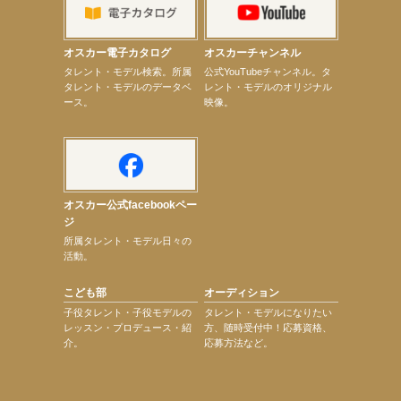
【elfin’】【辻美優】8月28日（金）「辻美優(elfin’)グレイテスト・ショー」に出演決定！
【elfin’】9月27日（日）「Beauty Voice Theater Reboot Vol.3」開催決定！
【本田紗来】「Ray」9月号発売中！
オスカー電子カタログ
オスカーチャンネル
【宇垣美里】「マンガ【推しの子】展‐星のキセキ‐」オープニングイベント
次のページへ
タレント・モデル検索。所属
公式YouTubeチャンネル。タ
タレント・モデルのデータベ
レント・モデルのオリジナル
ース。
映像。
オスカー公式facebookペー
ジ
所属タレント・モデル日々の
活動。
こども部
オーディション
子役タレント・子役モデルの
タレント・モデルになりたい
レッスン・プロデュース・紹
方、随時受付中！応募資格、
介。
応募方法など。