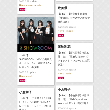
update
2026.6.29
News - event,music
辻美優
【elfin'】【辻美優】歌劇版
「斬舞踊」主役スサノオ役で
出演決定！
update
2026.6.25
News - stage
厚地彩花
【elfin'】【厚地彩花】6月20
【elfin’】
日（土）「厚地彩花(elfin')グ
SHOWROOM「elfin'の美声女
レイテスト・ショー」に出演
ホームルーム♪」月曜18:00～
決定！
レギュラー出演中！
update
2026.5.29
update
2026.6.8
News - web
News - web
小倉舞子
小倉舞子
【elfin'】【小倉舞子】6月21
【elfin'】【小倉舞子】5月23
日（日）「MxM's produce
日（土）「小倉舞子(elfin')グ
event vol.12」に出演決定！
レイテスト・ショー」に出演
update
2026.5.26
決定！