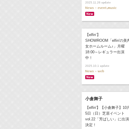
update
2025.11.26
News - event,music
【elfin’】
SHOWROOM「elfin'の美
女ホームルーム♪」月曜
18:00～レギュラー出演
中！
update
2025.10.1
News - web
小倉舞子
【elfin'】【小倉舞子】10
5日（日）芝居イベント
vol.22「芳ばしい」に出演
決定！