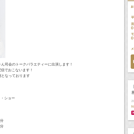
さん司会のトークバラエティーに出演します！
m配信でおこないます！
制となっております
！
【
スト・ショー
2
N
5分
5分