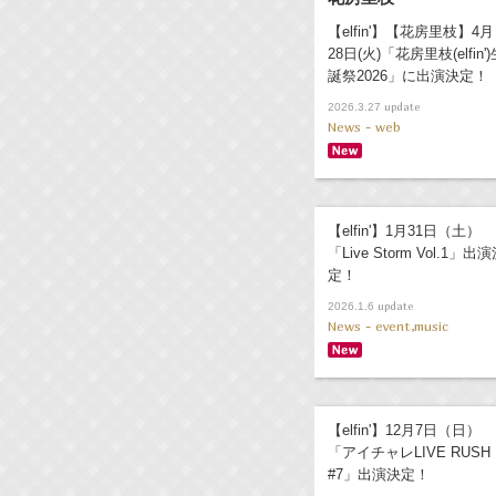
【elfin'】【花房里枝】4月
28日(火)「花房里枝(elfin')
誕祭2026」に出演決定！
update
2026.3.27
News - web
【elfin'】1月31日（土）
「Live Storm Vol.1」出
定！
update
2026.1.6
News - event,music
【elfin'】12月7日（日）
「アイチャレLIVE RUSH
#7」出演決定！