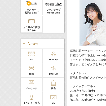
真矢ミキ
Guest
オスカー
ファンクラブ
電子カタログ
Oscer Link
お仕事のご依頼
はこちら
厚地彩花がヴェートーベン
日程は6月20日(土)、zoo
> More
All
Pick up
トークあり企画ありの二部
本日の出演
皆さま、どうぞお楽しみに
＜タイトル＞
動画
お知らせ
５０音順
厚地彩花(elfin’)グレイテ
＜タイムテーブル＞
メッセージ
舞台
2026年6月20日(土)
第一部 21時00分〜21時5
第二部 22時00分〜22時5
イベント・会見
CM