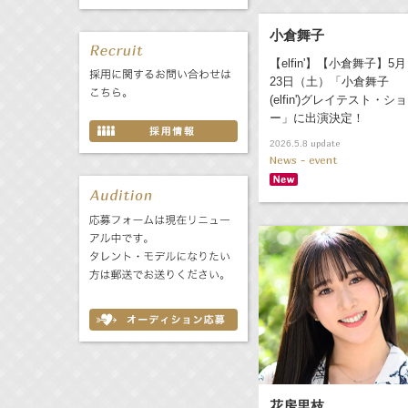
小倉舞子
【elfin'】【小倉舞子】5月
23日（土）「小倉舞子
(elfin')グレイテスト・ショ
ー」に出演決定！
update
2026.5.8
News - event
花房里枝