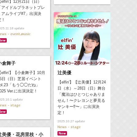
elfin'】12月21日（日）
「アイドルプラネットプレ
ミアムライブ#7」出演決
定！
update
025.11.18
ews - event,music
小倉舞子
辻美優
【elfin'】【小倉舞子】10月
26日（日）芝居イベント
【elfin'】【辻美優】12月24
vol.23「もう◯◯だね」
日（水）～28日（日）舞台
025 Ver.に出演決定！
「魔法はひとつじゃありま
update
025.10.1
せん！〜クレヨンと夢見る
ews - stage
ヤンキー⁉︎〜」に出演決
定！
update
2025.10.27
News - stage
辻美優・花房里枝・小