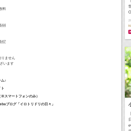
【
手数料
O
2
3644
N
3647
映りません
ございます
ーム♪
イト
イト（※スマートフォンのみ）
Amebaブログ「イロトリドリの日々」
日
e