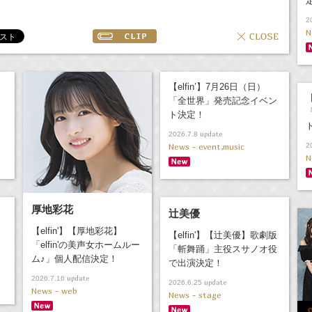
2
N
【elfin’】7月26日（日）
【
「全世界」発売記念イベン
ト決定！
update
2026.7.8
News - event,music
2
N
厚地彩花
辻美優
【elfin'】【厚地彩花】
【elfin'】【辻美優】歌劇版
「elfin'の美声女ホームルー
「斬舞踊」主役スサノオ役
ム♪」個人配信決定！
で出演決定！
update
2026.7.16
update
2026.6.25
News - web
News - stage