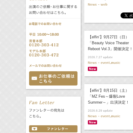
News - web
公式サービス
バラエティ
声優
All
TV
文化事業部
クリエイター
Radio
Web
【elfin’】9月27日（日）
「Beauty Voice Theater
Reboot Vol.3」開催決定！
誕生日 8/6
update
2026.7.27
News - event,music
All
TV
あ
か
さ
た
な
は
Radio
Web
【elfin’】8月15日（土）
ま
や
ら
「MZ Fes～爆裂Love
Summer～」出演決定！
わ
update
2026.6.29
News - event,music