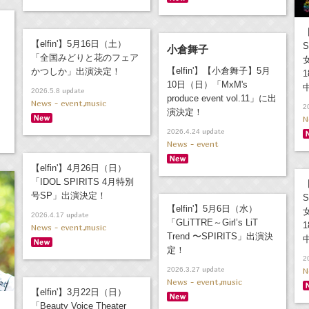
【
【elfin'】5月16日（土）
S
小倉舞子
「全国みどりと花のフェア
【elfin'】【小倉舞子】5月
かつしか」出演決定！
10日（日）「MxM's
update
2026.5.8
produce event vol.11」に出
News - event,music
2
演決定！
N
update
2026.4.24
News - event
【elfin'】4月26日（日）
「IDOL SPIRITS 4月特別
【
号SP」出演決定！
S
【elfin'】5月6日（水）
update
2026.4.17
「GLiTTRE～Girl’s LiT
News - event,music
Trend 〜SPIRITS」出演決
定！
2
update
2026.3.27
N
News - event,music
【elfin'】3月22日（日）
「Beauty Voice Theater