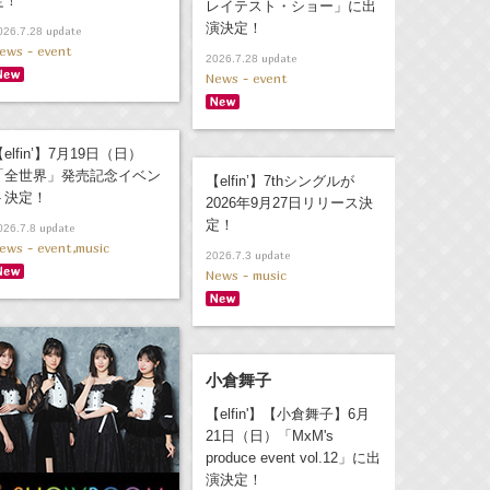
定！
レイテスト・ショー」に出
演決定！
update
026.7.28
ews - event
update
2026.7.28
News - event
elfin’】7月19日（日）
「全世界」発売記念イベン
【elfin’】7thシングルが
ト決定！
2026年9月27日リリース決
定！
update
026.7.8
ews - event,music
update
2026.7.3
News - music
小倉舞子
【elfin'】【小倉舞子】6月
21日（日）「MxM's
produce event vol.12」に出
演決定！