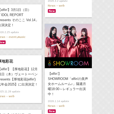
update
2026.3.2
News - web
elfin'】3月1日（日）
IDOL REPORT
resents そのここ Vol.14」
出演決定！
update
026.2.25
ews - event,music
厚地彩花
【elfin'】【厚地彩花】12月
【elfin’】
11日（木）ヴェートーベン
SHOWROOM「elfin'の美声
resents【厚地彩花(elfin')
女ホームルーム♪」隔週月
忘年会2025】に出演決定！
曜18:00～レギュラー出演
update
025.11.28
中！
ews - web
update
2026.1.14
News - web