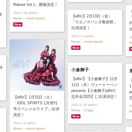
Reboot Vol.1」開催決定！
【
update
2026.2.26
生
【elfin'】2月13日（金）
「
News - event,music
「ウエノデパンダ春節祭」
P
出演決定！
update
2026.2.3
2
News - event,music
N
演決
小倉舞子
【elfin'】【小倉舞子】12月
11日（木）ヴェートーベン
presents【小倉舞子(elfin')
p
忘年会2025】に出演決定！
【elfin'】1月31日（土）
「IDOL SPIRITS 1月増刊
update
2025.11.28
2
号スペシャルライブ」出演
News - stage
N
決定！
update
2026.1.6
News - event,music