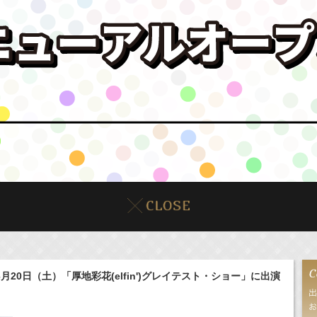
】6月20日（土）「厚地彩花(elfin')グレイテスト・ショー」に出演