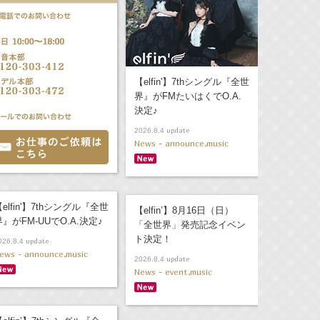
【elfin'】7thシングル『全世
界』がFMたいはくでO.A.
決定♪
update
2026.8.4
News - announce,music
elfin'】7thシングル『全世
【elfin’】8月16日（日）
界』がFM-UUでO.A.決定♪
「全世界」発売記念イベン
ト決定！
update
026.8.4
ews - announce,music
update
2026.8.4
News - event,music