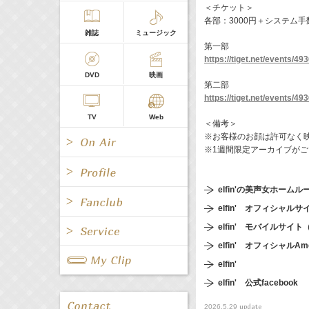
＜チケット＞
各部：3000円＋システム
雑誌
ミュージック
第一部
https://tiget.net/events/49
DVD
映画
第二部
https://tiget.net/events/49
TV
Web
＜備考＞
※お客様のお顔は許可なく
※1週間限定アーカイブが
elfin'の美声女ホームル
elfin' オフィシャルサ
All
女優/タレント
All
TV
elfin' モバイルサ
elfin' オフィシャル
All
Fanclub Page
グループ
歌手
elfin'
Radio
Web
All
関連事業
elfin' 公式facebook
男優/タレント
キャスター/レポーター
update
2026.5.29