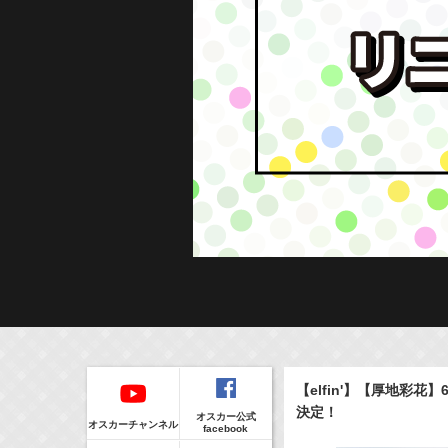
Regular
本日の出演情報
イベント
【elfin'】【厚地彩花
CLIP
8/6(Thu)
販売情報
決定！
オスカー公式
24:00-24:30
(
TV
)
オスカーチャンネル
facebook
一緒にごはんをたべるだけ