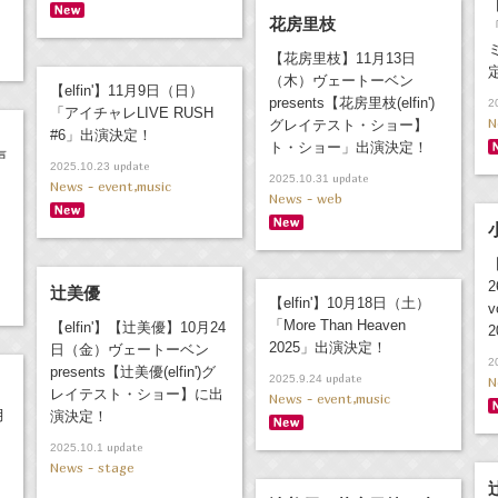
【
花房里枝
【花房里枝】11月13日
（木）ヴェートーベン
【elfin'】11月9日（日）
presents【花房里枝(elfin')
2
「アイチャレLIVE RUSH
N
グレイテスト・ショー】
#6」出演決定！
ト・ショー」出演決定！
声
update
2025.10.23
update
2025.10.31
News - event,music
News - web
辻美優
【elfin'】10月18日（土）
「More Than Heaven
【elfin'】【辻美優】10月24
2
2025」出演決定！
日（金）ヴェートーベン
2
presents【辻美優(elfin')グ
update
2025.9.24
N
レイテスト・ショー】に出
News - event,music
月
演決定！
update
2025.10.1
News - stage