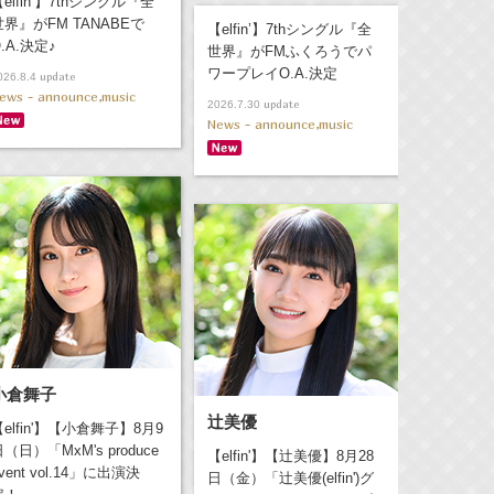
elfin’】7thシングル『全
世界』がFM TANABEで
【elfin’】7thシングル『全
.A.決定♪
世界』がFMふくろうでパ
ワープレイO.A.決定
update
026.8.4
ews - announce,music
update
2026.7.30
News - announce,music
小倉舞子
辻美優
【elfin'】【小倉舞子】8月9
（日）「MxM's produce
【elfin'】【辻美優】8月28
vent vol.14」に出演決
日（金）「辻美優(elfin')グ