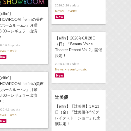
update
2026.5.26
News - event
elfin’】
HOWROOM「elfin'の美声
女ホームルーム♪」月曜
18:00～レギュラー出演
中！
【elfin'】2026年6月28日
（日）「Beauty Voice
update
026.6.8
Theater Reboot Vol.2」開催
ews - web
決定！
update
2026.4.20
News - event,music
elfin’】
HOWROOM「elfin'の美声
女ホームルーム♪」月曜
18:00～レギュラー出演
辻美優
中！
【elfin'】【辻美優】3月13
update
026.4.1
日（金）「辻美優(elfin')グ
ews - web
レイテスト・ショー」に出
演決定！