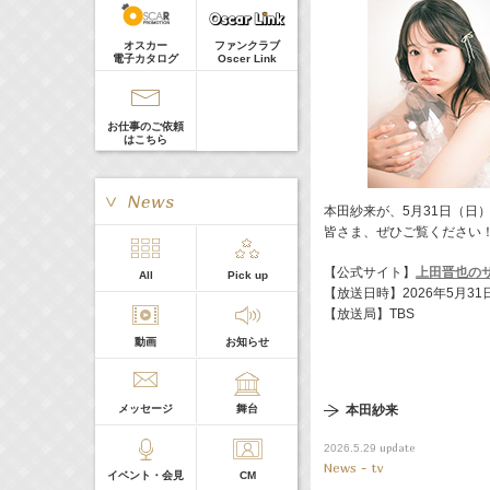
真矢ミキ
Guest
オスカー
ファンクラブ
電子カタログ
Oscer Link
お仕事のご依頼
はこちら
本田紗来が、5月31日（日
皆さま、ぜひご覧ください
【公式サイト】
上田晋也の
> More
All
Pick up
本日の出演
【放送日時】2026年5月31日（
【放送局】TBS
動画
お知らせ
５０音順
メッセージ
舞台
本田紗来
update
2026.5.29
News - tv
イベント・会見
CM