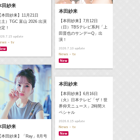
本田紗来
本田紗来
【本田紗来】11月21日
【本田紗来】7月12日
（土）TGC 富山 2026 出演
（日）TBSテレビ系列「上
決定！
田晋也のサンデーQ」出
update
026.7.15
演！
ews - tv
update
2026.7.10
News - tv
本田紗来
【本田紗来】6月16日
（火）日本テレビ「ザ！世
界仰天ニュース」2時間ス
ペシャル
update
2026.6.15
本田紗来
News - tv
【本田紗来】「Ray」8月号