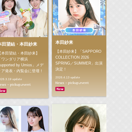
本田紗来
本田望結・本田紗来
【本田紗来】「SAPPORO
【本田望結・本田紗来】
COLLECTION 2026
「ワンダリア横浜
SPRING／SUMMER」出演
upported by Umios」メデ
決定！
ィア発表・内覧会に登壇！
update
2026.4.13
update
026.3.19
News - pickup,event
ews - pickup,event