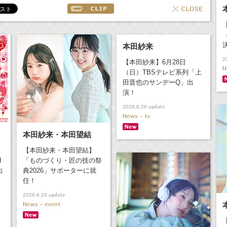
本田紗来
2
【本田紗来】6月28日
N
（日）TBSテレビ系列「上
田晋也のサンデーQ」出
演！
update
2026.6.26
News - tv
本田紗来・本田望結
【本田紗来・本田望結】
d
「ものづくり・匠の技の祭
出
典2026」サポーターに就
任！
update
2026.6.29
News - event