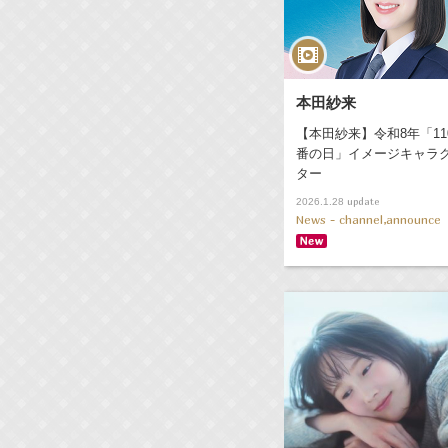
本田紗来
【本田紗来】令和8年「11
番の日」イメージキャラ
ター
update
2026.1.28
News - channel,announce