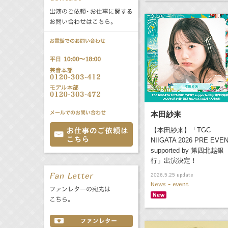
公式サービス
バラエティ
声優
All
TV
文化事業部
クリエイター
Radio
Web
誕生日 8/6
本田紗来
All
TV
【本田紗来】「TGC
あ
か
さ
NIIGATA 2026 PRE EVE
た
な
は
Radio
Web
supported by 第四北越銀
行」出演決定！
ま
や
ら
update
2026.5.25
わ
News - event