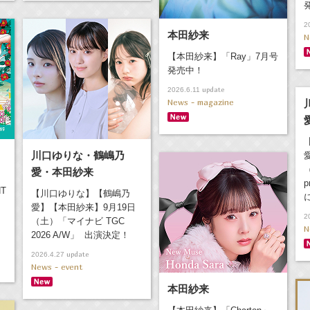
2
本田紗来
N
【本田紗来】「Ray」7月号
発売中！
update
2026.6.11
News - magazine
川口ゆりな・鶴嶋乃
愛・本田紗来
p
NT
【川口ゆりな】【鶴嶋乃
愛】【本田紗来】9月19日
2
（土）「マイナビ TGC
N
2026 A/W」 出演決定！
update
2026.4.27
News - event
本田紗来