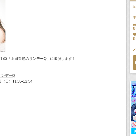
）TBS「上田晋也のサンデーQ」に出演します！
！
サンデーQ
日）11:35-12:54