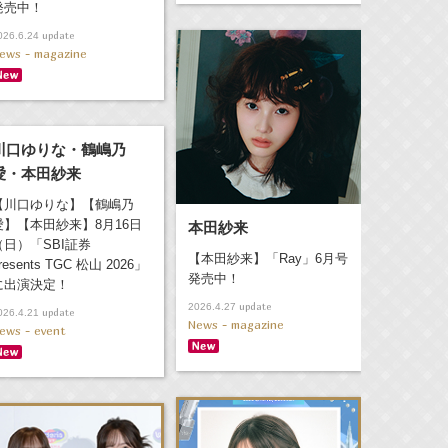
発売中！
update
026.6.24
ews - magazine
川口ゆりな・鶴嶋乃
愛・本田紗来
【川口ゆりな】【鶴嶋乃
愛】【本田紗来】8月16日
本田紗来
（日）「SBI証券
【本田紗来】「Ray」6月号
resents TGC 松山 2026」
発売中！
に出演決定！
update
2026.4.27
update
026.4.21
News - magazine
ews - event