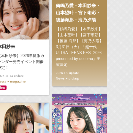
鶴嶋乃愛・本田紗来・
山本望叶・宮下瑚彩・
後藤海那・海乃夕陽
【鶴嶋乃愛】【本田紗来】
【山本望叶】【宮下瑚彩】
【後藤 海那】【海乃夕陽】
本田紗来
3月31日（火）「超十代 -
ULTRA TEENS FES- 2026
【本田紗来】2026年度版カ
presented by docomo」出
レンダー発売イベント開催
演決定
決定！
update
2026.1.9
update
025.11.14
News - pickup
ews - magazine