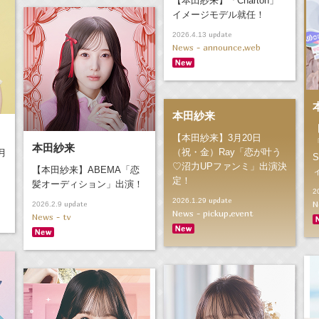
【本田紗来】「Charton」
イメージモデル就任！
update
2026.4.13
News - announce,web
本田紗来
【本田紗来】3月20日
本田紗来
（祝・金）Ray「恋が叶う
月
S
♡沼力UPファンミ」出演決
【本田紗来】ABEMA「恋
定！
髪オーディション」出演！
2
update
2026.1.29
N
update
2026.2.9
News - pickup,event
News - tv