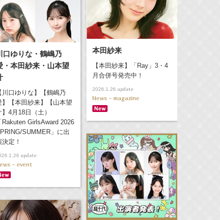
本田紗来
川口ゆりな・鶴嶋乃
愛・本田紗来・山本望
【本田紗来】「Ray」3・4
月合併号発売中！
叶
update
2026.1.26
【川口ゆりな】【鶴嶋乃
News - magazine
愛】【本田紗来】【山本望
叶】4月18日（土）
Rakuten GirlsAward 2026
SPRING/SUMMER」に出
演決定！
update
026.1.26
ews - event