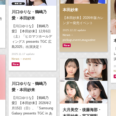
本田紗来
川口ゆりな・鶴嶋乃
愛・本田紗来
【本田紗来】2026年版カレ
号
ンダー発売イベント
【川口ゆりな】【鶴嶋乃
update
2025.12.22
愛】【本田紗来】12月6日
News -
（土）「ヒロマツホールデ
pickup,event,magazine
ィングス presents TGC 広
島2025」出演決定！
update
2025.11.17
News - event
2
N
川口ゆりな・鶴嶋乃
愛・本田紗来
【川口ゆりな】【鶴嶋乃
愛】【本田紗来】2026年2
月15日（日）、「Samsung
大月美空・後藤海那・
Galaxy presents TGC in あ
月
本田紗来・宮下瑚彩