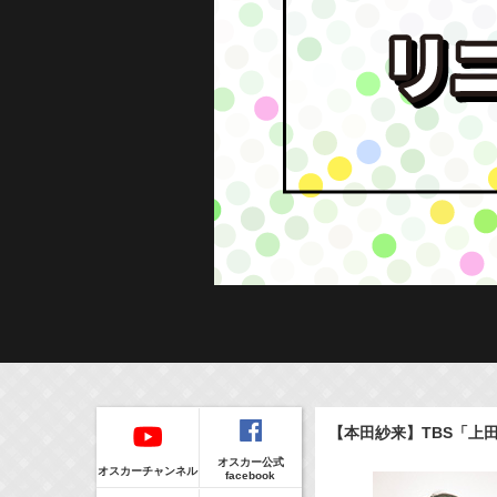
Regular
本日の出演情報
イベント
【本田紗来】TBS「上
CLIP
8/6(Thu)
販売情報
オスカー公式
24:00-24:30
(
TV
)
オスカーチャンネル
facebook
一緒にごはんをたべるだけ