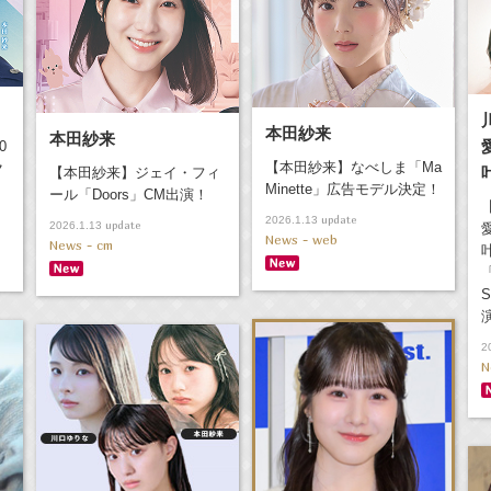
本田紗来
本田紗来
0
【本田紗来】なべしま「Ma
ク
【本田紗来】ジェイ・フィ
Minette」広告モデル決定！
ール「Doors」CM出演！
update
2026.1.13
update
2026.1.13
News - web
News - cm
「
2
N