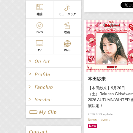
雑誌
ミュージック
DVD
映画
TV
Web
本田紗来
【本田紗来】9月26日
（土）Rakuten GirlsAwar
All
女優/タレント
All
TV
2026 AUTUMN/WINTER 
演決定！
All
Fanclub Page
グループ
歌手
update
2026.6.29
Radio
Web
News - event
All
関連事業
男優/タレント
キャスター/レポーター