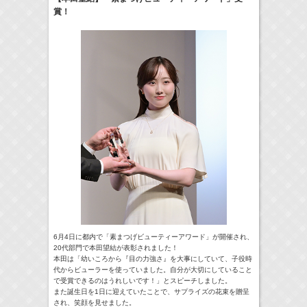
賞！
17:10-17:30
河北麻友子のマユコレ！
河北麻友子
(
Radio
)
22:00-
Tシャツが乾くまで
庄司浩平
(
TV
)
> More
6月4日に都内で「素まつげビューティーアワード」が開催され、
20代部門で本田望結が表彰されました！
本田は「幼いころから『目の力強さ』を大事にしていて、子役時
代からビューラーを使っていました。自分が大切にしていること
で受賞できるのはうれしいです！」とスピーチしました。
また誕生日を1日に迎えていたことで、サプライズの花束を贈呈
され、笑顔を見せました。