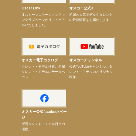
ベント
【昆虫ハンター牧田習】8月13日（木）プライムツリー赤池「ふれあい昆虫フェスティバル」トーク
Oscer Link
オスカー公式X
ショーゲスト出演！
オスカープロモーションファ
所属の人気モデルやタレント
【井頭愛海】『小さなお葬式』TV-CM出演！
ンクラブページがリニューア
の最新情報をお届けします。
【定本楓馬】WEB DIGVII 連載企画『東京23時』に登場！
ルいたしました。
【髙橋ひかる】7月雑誌掲載情報
【elfin’】7thシングル『全世界』がFMふくろうでパワープレイO.A.決定
【上戸彩】「サントリードリームマッチ2026」 始球式
【上戸彩】サントリー「−196」新CM出演！
【elfin’】【小倉舞子】8月9日（日）「MxM’s produce event vol.14」に出演決定！
【elfin’】【辻美優】8月28日（金）「辻美優(elfin’)グレイテスト・ショー」に出演決定！
【elfin’】9月27日（日）「Beauty Voice Theater Reboot Vol.3」開催決定！
オスカー電子カタログ
オスカーチャンネル
【本田紗来】「Ray」9月号発売中！
次のページへ
タレント・モデル検索。所属
公式YouTubeチャンネル。タ
タレント・モデルのデータベ
レント・モデルのオリジナル
ース。
映像。
オスカー公式facebookペー
ジ
所属タレント・モデル日々の
活動。