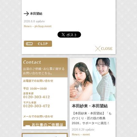
本田望結
update
2026.6.8
News - pickup,event
本田紗来・本田望結
【本田紗来・本田望結】「も
のづくり・匠の技の祭典
2026」サポーターに就任！
update
2026.6.29
News - event