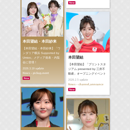
本田望結・本田紗来
【本田望結・本田紗来】「ワ
ンダリア横浜 Supported by
本田望結
Umios」メディア発表・内覧
会に登壇！
【本田望結】「プリントスタ
update
2026.3.19
ジアム presented by 三井不
News - pickup,event
動産」オープニングイベント
update
2026.2.5
News - channel,announce