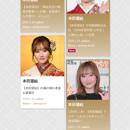
【本田望結】「桐谷先生の株
青空教室〜この春、投資迷子
を卒業!〜」イベント
本田望結
update
2025.3.18
【本田望結】日本郵便株式会
News - pickup,event
社「2025年用年賀 お年玉く
じ抽せん会」に出席
update
2025.1.15
News - pickup,event
本田望結
【本田望結】20歳の晴れ着姿
お披露目
update
2025.1.14
News - announce
本田望結
1月9日（木）【本田望結】ド
ラマ「ふたりソロキャンプ」
放送開始！
update
2025.1.10