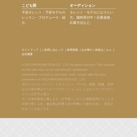
こども部
オーディション
子役タレント・子役モデルの
タレント・モデルになりたい
レッスン・プロデュース・紹
方、随時受付中！応募資格、
介。
応募方法など。
サイトマップ
|
ご利用にあたって
|
採用情報
|
お仕事のご依頼はこちら
|
会社概要
© OSCARPROMOTION CO., LTD. All rights reserved. The material
on this site may not be reproduced, distributed,
transmitted, cached or otherwise used, except with the prior
permission of OSCARPROMOTION CO., LTD.
当サイトのコンテンツ、ドキュメント、データ、画像、映像、音声
などの著作権はオスカープロモーションもしくはオスカープロモー
ションが許可を受け
ている著作権者に属します。許可無くこれらを無断使用することは
法律で禁じられ、違反者は民事上及び刑事上の責任を負い、処罰さ
れることがあります。