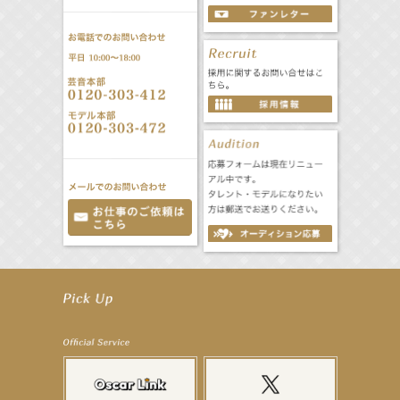
【工藤綾乃】8月7日（金）スタート FOD SHORT『女優は毛穴まで嘘をつく』出演決定！
【笛木優子】8月13日（木）ドラマ『大空港〜GATE24〜』ゲスト出演決定！
【前川泰之】舞台「グレンギャリー・グレンロス」公演詳細解禁！
【武井咲】ENFÖLD 2026 PF/FW archetypeに登場！
【elfin’】7thシングル『全世界』がFMたいはくでO.A.決定♪
【elfin’】7thシングル『全世界』がFM-UUでO.A.決定♪
【elfin’】8月16日（日）「全世界」発売記念イベント決定！
【elfin’】7thシングル『全世界』がFM TANABEでO.A.決定♪
【昆虫ハンター牧田習】宝塚市立手塚治虫記念館トークショー＆宝塚文化芸術センター昆虫展示イ