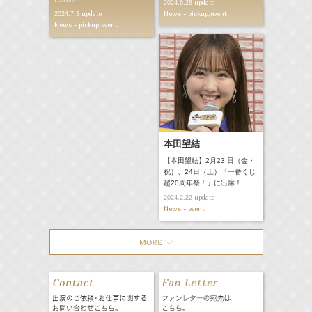
update
2024.6.28
News - pickup,event
update
2024.7.3
News - pickup,event
本田望結
【本田望結】2月23 日（金・
祝）、24日（土）「一番くじ
超20周年祭！」に出席！
update
2024.2.22
News - event