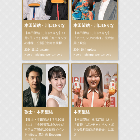
本田望結・川口ゆりな
本田望結・川口ゆりな
【本田望結・川口ゆりな】11
【本田望結・川口ゆりな】
月9日（土）映画「カーリング
「カーリングの神様」完成披
の神様」公開記念舞台挨拶
露上映会
update
update
2024.11.12
2024.10.4
News - pickup,event,movie
News - pickup,event,movie
敦士・本田望結
本田望結
【敦士・本田望結】7月20日
【本田望結】6月27日（木）
（土）「全国都市緑化かわさ
「貢茶（ゴンチャ）ペットボ
きフェア開催100日前イベン
トル飲料新商品発表会」に出
ト tribute 花と緑 Encount」
席
に出席！