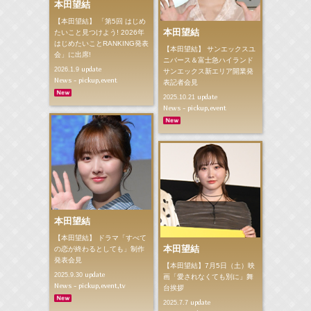
本田望結
【本田望結】 「第5回 はじめ
本田望結
たいこと見つけよう! 2026年
はじめたいことRANKING発表
【本田望結】 サンエックスユ
会」に出席!
ニバース＆富士急ハイランド
update
2026.1.9
サンエックス新エリア開業発
News - pickup,event
表記者会見
update
2025.10.21
News - pickup,event
本田望結
【本田望結】 ドラマ「すべて
本田望結
の恋が終わるとしても」制作
発表会見
【本田望結】7月5日（土）映
update
2025.9.30
画「愛されなくても別に」舞
News - pickup,event,tv
台挨拶
update
2025.7.7