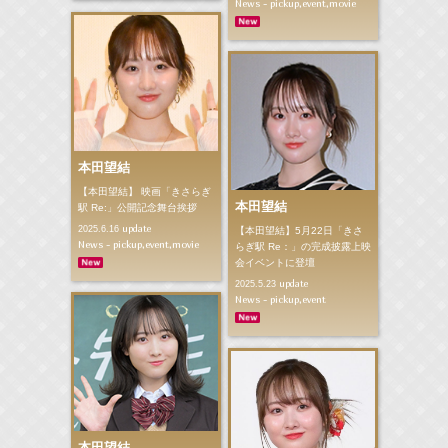
News - pickup,event,movie
本田望結
【本田望結】 映画「きさらぎ
本田望結
駅 Re:」公開記念舞台挨拶
update
2025.6.16
【本田望結】5月22日「きさ
News - pickup,event,movie
らぎ駅 Re：」の完成披露上映
会イベントに登壇
update
2025.5.23
News - pickup,event
本田望結