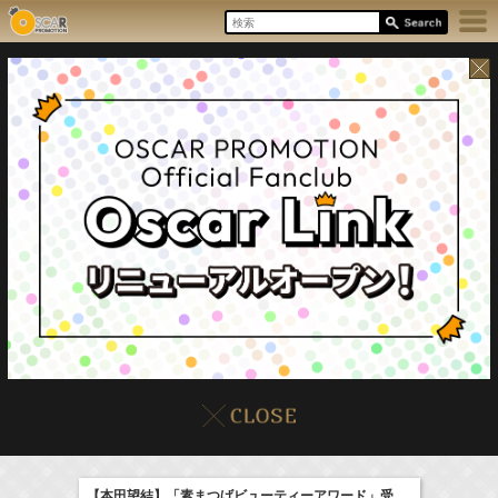
8/7(Fri)
イベント
販売情報
本日の出演情報
【本田望結】「素まつげビューティーアワード」受