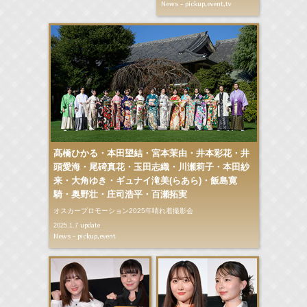
News - pickup,event,tv
髙橋ひかる・本田望結・宮本茉由・井本彩花・井
頭愛海・尾碕真花・玉田志織・川瀬莉子・本田紗
来・大角ゆき・ギュナイ滝美(らあら)・飯島寛
騎・奥野壮・庄司浩平・百瀬拓実
オスカープロモーション2025年晴れ着撮影会
update
2025.1.7
News - pickup,event