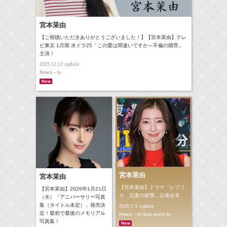
宮本茉由
【ご視聴いただきありがとうございました！】【宮本茉由】テレ
ビ東京 1月期 水ドラ25「この愛は間違いですか～不倫の贖罪」
主演！
update
2025.12.12
News - tv
宮本茉由
宮本茉由
【宮本茉由】ドラマ「レプリ
【宮本茉由】2026年1月21日
カ 元妻の復讐」記者会見
（水）「アニバーサリー写真
集（タイトル未定）」発売決
update
2025.7.3
定！最初で最後のメモリアル
News - pickup,event,tv
写真集！