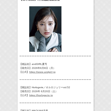
17:10-17:30
河北麻友子のマユコレ！
河北麻友子
(
Radio
)
22:00-
Tシャツが乾くまで
庄司浩平
(
TV
)
> More
ーーーーーーーーーーーーーーーーーーーーーーーーーーーーー
【雑誌名】andGIRL夏号
【発売日】2026年6月8日（月）
【公式】
https://www.andgirl.jp
ーーーーーーーーーーーーーーーーーーーーーーーーーーーーー
【雑誌名】Horlogerie／オルロジュリーvol.52
【発売日】2026年 6⽉20⽇（土）
【公式】
https://horlogerie.jp
ーーーーーーーーーーーーーーーーーーーーーーーーーーーーー
【雑誌名】MAQUIA8月号