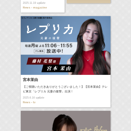
update
2025.11.19
News - magazine
宮本茉由
【ご視聴いただきありがとうございました！】【宮本茉由】テレ
ビ東京「レプリカ 元妻の復讐」出演！
update
2025.6.16
News - tv