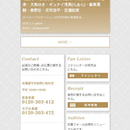
来・大角ゆき・ギュナイ滝美(らあら)・飯島寛
騎・奥野壮・庄司浩平・百瀬拓実
オスカープロモーション2025年晴れ着撮影会
update
2025.1.7
News - pickup,event