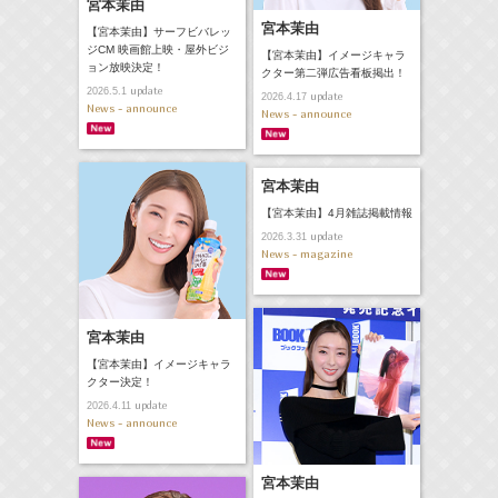
宮本茉由
宮本茉由
【宮本茉由】サーフビバレッ
ジCM 映画館上映・屋外ビジ
【宮本茉由】イメージキャラ
ョン放映決定！
クター第二弾広告看板掲出！
update
2026.5.1
update
2026.4.17
News - announce
News - announce
宮本茉由
【宮本茉由】4月雑誌掲載情報
update
2026.3.31
News - magazine
宮本茉由
【宮本茉由】イメージキャラ
クター決定！
update
2026.4.11
News - announce
宮本茉由