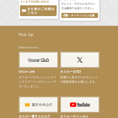
【笛木優子】8月13日（木）ドラマ『大空港〜GATE24〜』ゲスト出演決定！
【前川泰之】舞台「グレンギャリー・グレンロス」公演詳細解禁！
【武井咲】ENFÖLD 2026 PF/FW archetypeに登場！
【elfin’】7thシングル『全世界』がFMたいはくでO.A.決定♪
【elfin’】7thシングル『全世界』がFM-UUでO.A.決定♪
【elfin’】8月16日（日）「全世界」発売記念イベント決定！
【elfin’】7thシングル『全世界』がFM TANABEでO.A.決定♪
【昆虫ハンター牧田習】宝塚市立手塚治虫記念館トークショー＆宝塚文化芸術センター昆虫展示イ
ベント
【昆虫ハンター牧田習】8月13日（木）プライムツリー赤池「ふれあい昆虫フェスティバル」トーク
ショーゲスト出演！
Oscer Link
オスカー公式X
【井頭愛海】『小さなお葬式』TV-CM出演！
オスカープロモーションファ
所属の人気モデルやタレント
【定本楓馬】WEB DIGVII 連載企画『東京23時』に登場！
ンクラブページがリニューア
の最新情報をお届けします。
【髙橋ひかる】7月雑誌掲載情報
ルいたしました。
【elfin’】7thシングル『全世界』がFMふくろうでパワープレイO.A.決定
【上戸彩】「サントリードリームマッチ2026」 始球式
【上戸彩】サントリー「−196」新CM出演！
【elfin’】【小倉舞子】8月9日（日）「MxM’s produce event vol.14」に出演決定！
【elfin’】【辻美優】8月28日（金）「辻美優(elfin’)グレイテスト・ショー」に出演決定！
【elfin’】9月27日（日）「Beauty Voice Theater Reboot Vol.3」開催決定！
【本田紗来】「Ray」9月号発売中！
オスカー電子カタログ
オスカーチャンネル
【宇垣美里】「マンガ【推しの子】展‐星のキセキ‐」オープニングイベント