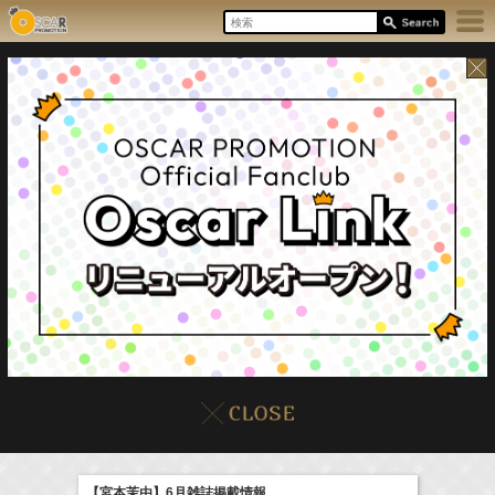
8/7(Fri)
イベント
販売情報
本日の出演情報
【宮本茉由】6月雑誌掲載情報