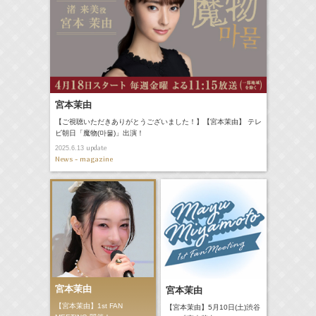
宮本茉由
【ご視聴いただきありがとうございました！】【宮本茉由】 テレ
ビ朝日「魔物(마물)」出演！
update
2025.6.13
News - magazine
宮本茉由
宮本茉由
【宮本茉由】1st FAN
【宮本茉由】5月10日(土)渋谷