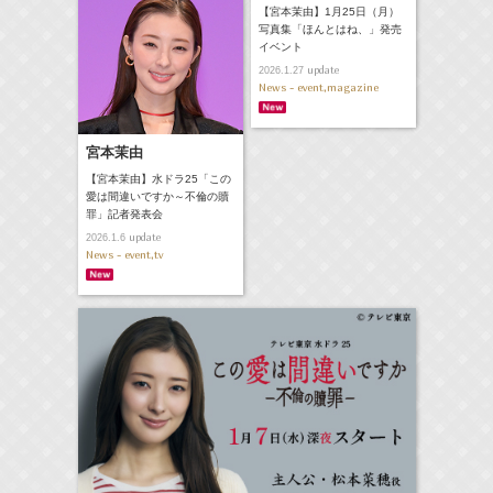
【宮本茉由】1月25日（月）
写真集「ほんとはね、」発売
イベント
update
2026.1.27
News - event,magazine
宮本茉由
【宮本茉由】水ドラ25「この
愛は間違いですか～不倫の贖
罪」記者発表会
update
2026.1.6
News - event,tv