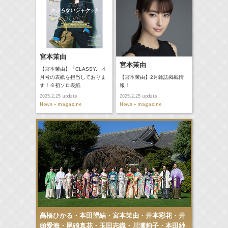
宮本茉由
宮本茉由
【宮本茉由】「CLASSY.」4
月号の表紙を担当しておりま
【宮本茉由】2月雑誌掲載情
す！※初ソロ表紙
報！
update
update
2025.2.25
2025.2.25
News - magazine
News - magazine
髙橋ひかる・本田望結・宮本茉由・井本彩花・井
頭愛海・尾碕真花・玉田志織・川瀬莉子・本田紗