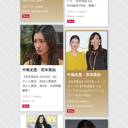
MEETING 開催！
にて「宮本茉由 1st
FANMEETING」開催！
update
2025.5.12
News - pickup,event
update
2025.5.7
News - event
中島史恵・宮本茉由
中島史恵・宮本茉由
【宮本茉由】4月18日（金）
テレビ東京「失踪人捜索班
【宮本茉由】2025年ミス・グ
消えた真実」第2話 出演情報
ローバル【中島史恵】ミセ
解禁！
ス・グローバルのスペシャル
アンバサダー就任！
update
2025.4.7
News - tv
update
2025.3.24
News - pickup,event