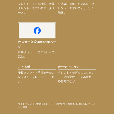
次のページへ
タレント・モデル検索。所属
公式YouTubeチャンネル。タ
タレント・モデルのデータベ
レント・モデルのオリジナル
ース。
映像。
オスカー公式facebookペー
ジ
所属タレント・モデル日々の
活動。
こども部
オーディション
子役タレント・子役モデルの
タレント・モデルになりたい
レッスン・プロデュース・紹
方、随時受付中！応募資格、
介。
応募方法など。
サイトマップ
|
ご利用にあたって
|
採用情報
|
お仕事のご依頼はこちら
|
会社概要