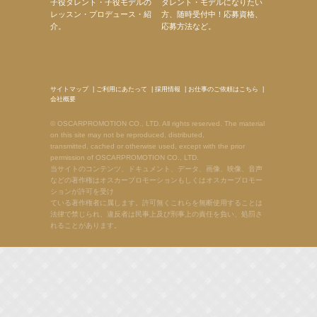
子役タレント・子役モデルの
タレント・モデルになりたい
レッスン・プロデュース・紹
方、随時受付中！応募資格、
介。
応募方法など。
サイトマップ
|
ご利用にあたって
|
採用情報
|
お仕事のご依頼はこちら
|
会社概要
© OSCARPROMOTION CO., LTD. All rights reserved. The material
on this site may not be reproduced, distributed,
transmitted, cached or otherwise used, except with the prior
permission of OSCARPROMOTION CO., LTD.
当サイトのコンテンツ、ドキュメント、データ、画像、映像、音声
などの著作権はオスカープロモーションもしくはオスカープロモー
ションが許可を受け
ている著作権者に属します。許可無くこれらを無断使用することは
法律で禁じられ、違反者は民事上及び刑事上の責任を負い、処罰さ
れることがあります。