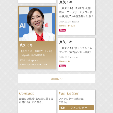
真矢ミキ
【真矢ミキ】11月22日公開
映画「アングリースクワッド
公務員と7人の詐欺師」出演！
update
2024.11.18
News - movie
真矢ミキ
真矢ミキ
【真矢ミキ】水ドラ２５「カ
【真矢ミキ】10月25日（金）
プカプ」第２話ゲスト出演！
「dip AI」新CM発表会
update
2024.11.1
update
2024.11.6
News - tv
News - pickup,event,cm