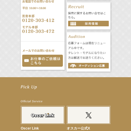
【工藤綾乃】8月7日（金）スタート FOD SHORT『女優は毛穴まで嘘をつく』出演決定！
【笛木優子】8月13日（木）ドラマ『大空港〜GATE24〜』ゲスト出演決定！
【前川泰之】舞台「グレンギャリー・グレンロス」公演詳細解禁！
【武井咲】ENFÖLD 2026 PF/FW archetypeに登場！
【elfin’】7thシングル『全世界』がFMたいはくでO.A.決定♪
【elfin’】7thシングル『全世界』がFM-UUでO.A.決定♪
【elfin’】8月16日（日）「全世界」発売記念イベント決定！
【elfin’】7thシングル『全世界』がFM TANABEでO.A.決定♪
【昆虫ハンター牧田習】宝塚市立手塚治虫記念館トークショー＆宝塚文化芸術センター昆虫展示イ
ベント
【昆虫ハンター牧田習】8月13日（木）プライムツリー赤池「ふれあい昆虫フェスティバル」トーク
Oscer Link
オスカー公式X
ショーゲスト出演！