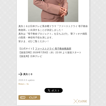
真矢ミキが日本テレビ系水曜ドラマ『ファーストクライ 母子救命
救急班』に出演することが決定しました！
真矢は『母子救命プロジェクト』を立ち上げた、聖フィオナ病院
の院長・神谷玲子役を演じます。
皆さま、ぜひご覧ください！
【公式サイト】
ファーストクライ 母子救命救急班
【放送日時】2026年7月8日（水）22:00 より放送スタート
【放送局】日本テレビ
真矢ミキ
update
2026.6.9
News - tv