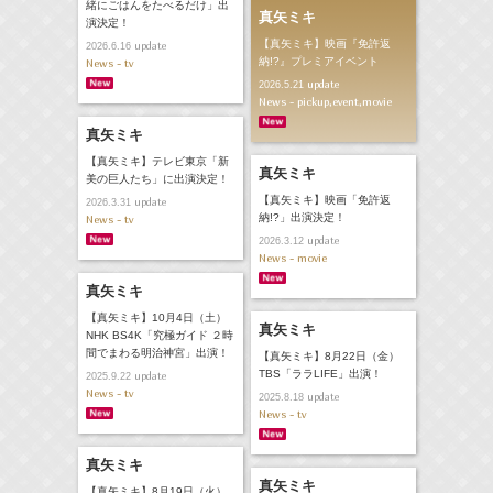
緒にごはんをたべるだけ」出
真矢ミキ
演決定！
【真矢ミキ】映画『免許返
update
2026.6.16
納!?』プレミアイベント
News - tv
update
2026.5.21
News - pickup,event,movie
真矢ミキ
【真矢ミキ】テレビ東京「新
真矢ミキ
美の巨人たち」に出演決定！
【真矢ミキ】映画「免許返
update
2026.3.31
納!?」出演決定！
News - tv
update
2026.3.12
News - movie
真矢ミキ
【真矢ミキ】10月4日（土）
真矢ミキ
NHK BS4K「究極ガイド ２時
間でまわる明治神宮」出演！
【真矢ミキ】8月22日（金）
TBS「ララLIFE」出演！
update
2025.9.22
News - tv
update
2025.8.18
News - tv
真矢ミキ
真矢ミキ
【真矢ミキ】8月19日（火）