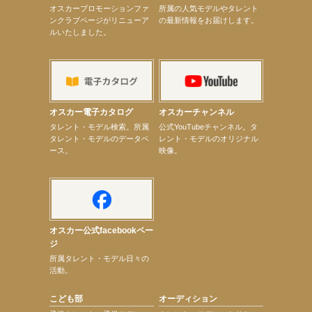
オスカープロモーションファ
所属の人気モデルやタレント
【井頭愛海】『小さなお葬式』TV-CM出演！
ンクラブページがリニューア
の最新情報をお届けします。
【定本楓馬】WEB DIGVII 連載企画『東京23時』に登場！
ルいたしました。
【髙橋ひかる】7月雑誌掲載情報
【elfin’】7thシングル『全世界』がFMふくろうでパワープレイO.A.決定
【上戸彩】「サントリードリームマッチ2026」 始球式
【上戸彩】サントリー「−196」新CM出演！
【elfin’】【小倉舞子】8月9日（日）「MxM’s produce event vol.14」に出演決定！
【elfin’】【辻美優】8月28日（金）「辻美優(elfin’)グレイテスト・ショー」に出演決定！
【elfin’】9月27日（日）「Beauty Voice Theater Reboot Vol.3」開催決定！
オスカー電子カタログ
オスカーチャンネル
【本田紗来】「Ray」9月号発売中！
次のページへ
タレント・モデル検索。所属
公式YouTubeチャンネル。タ
タレント・モデルのデータベ
レント・モデルのオリジナル
ース。
映像。
オスカー公式facebookペー
ジ
所属タレント・モデル日々の
活動。
こども部
オーディション