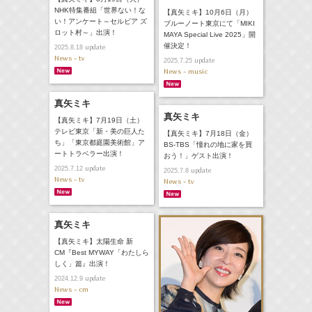
NHK特集番組「世界ない！な
【真矢ミキ】10月6日（月）
い！アンケート～セルビア ズ
ブルーノート東京にて「MIKI
ロット村～」出演！
MAYA Special Live 2025」開
催決定！
update
2025.8.18
News - tv
update
2025.7.25
News - music
真矢ミキ
真矢ミキ
【真矢ミキ】7月19日（土）
テレビ東京「新・美の巨人た
【真矢ミキ】7月18日（金）
ち」「東京都庭園美術館」ア
BS-TBS「憧れの地に家を買
ートトラベラー出演！
おう！」ゲスト出演！
update
2025.7.12
update
2025.7.8
News - tv
News - tv
真矢ミキ
【真矢ミキ】太陽生命 新
CM『Best MYWAY「わたしら
しく」篇』出演！
update
2024.12.9
News - cm