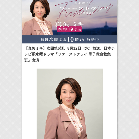
17:10-17:30
河北麻友子のマユコレ！
河北麻友子
(
Radio
)
22:00-
Tシャツが乾くまで
庄司浩平
(
TV
)
【真矢ミキ】次回第6話、8月12日（水）放送、日本テ
レビ系水曜ドラマ『ファーストクライ 母子救命救急
> More
班』出演！