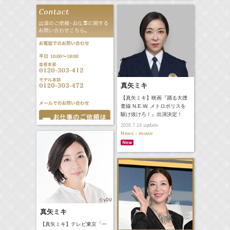
真矢ミキ
【真矢ミキ】映画『踊る大捜
査線 N.E.W. メトロポリスを
駆け抜けろ！』出演決定！
update
2026.7.14
News - movie
真矢ミキ
【真矢ミキ】テレビ東京「一