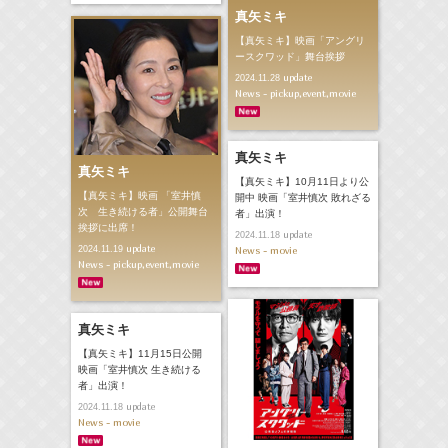
真矢ミキ
【真矢ミキ】映画「アングリ
ースクワッド」舞台挨拶
update
2024.11.28
News - pickup,event,movie
真矢ミキ
真矢ミキ
【真矢ミキ】10月11日より公
【真矢ミキ】映画 「室井慎
開中 映画「室井慎次 敗れざる
次 生き続ける者」公開舞台
者」出演！
挨拶に出席！
update
2024.11.18
update
2024.11.19
News - movie
News - pickup,event,movie
真矢ミキ
【真矢ミキ】11月15日公開
映画「室井慎次 生き続ける
者」出演！
update
2024.11.18
News - movie