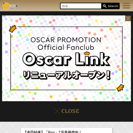
8/7(Fri)
イベント
販売情報
本日の出演情報
【本田紗来】「Ray」7月号発売中！