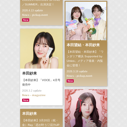
／SUMMER」出演決定！
update
2026.4.13
News - pickup,event
本田望結・本田紗来
【本田望結・本田紗来】「ワ
ンダリア横浜 Supported by
Umios」メディア発表・内覧
会に登壇！
update
2026.3.19
本田紗来
News - pickup,event
【本田紗来】「VOCE」4月号
発売中
update
2026.3.2
News - magazine
本田紗来
【本田紗来】3月20日（祝・
金）Ray「恋が叶う♡沼力UP