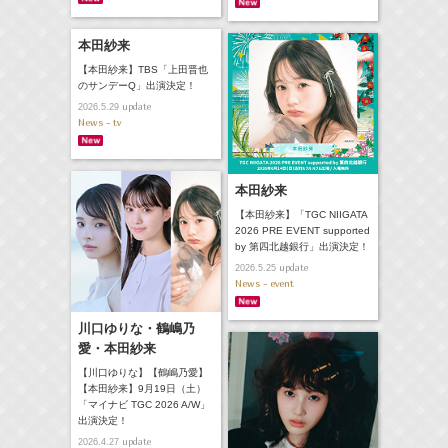
本田紗来
【本田紗来】TBS「上田晋也
のサンデーQ」出演決定！
update
2026.5.29
News - tv
本田紗来
【本田紗来】「TGC NIIGATA
2026 PRE EVENT supported
by 第四北越銀行」出演決定！
update
2026.5.25
News - event
川口ゆりな・鶴嶋乃
愛・本田紗来
【川口ゆりな】【鶴嶋乃愛】
【本田紗来】9月19日（土）
「マイナビ TGC 2026 A/W」
出演決定！
update
2026.4.27