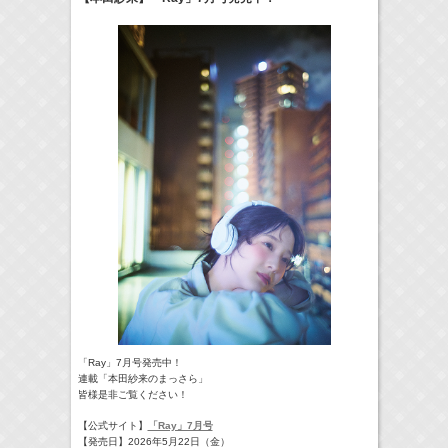
17:10-17:30
河北麻友子のマユコレ！
河北麻友子
(
Radio
)
22:00-
Tシャツが乾くまで
庄司浩平
(
TV
)
> More
「Ray」7月号発売中！
連載「本田紗来のまっさら」
皆様是非ご覧ください！
【公式サイト】
「Ray」7月号
【発売日】2026年5月22日（金）