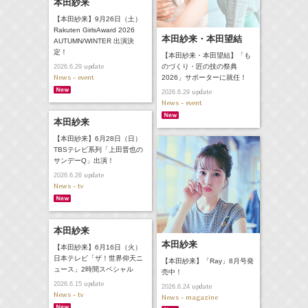
本田紗来
【本田紗来】9月26日（土）
Rakuten GirlsAward 2026
本田紗来・本田望結
AUTUMN/WINTER 出演決
定！
【本田紗来・本田望結】「も
update
のづくり・匠の技の祭典
2026.6.29
News - event
2026」サポーターに就任！
update
2026.6.29
News - event
本田紗来
【本田紗来】6月28日（日）
TBSテレビ系列「上田晋也の
サンデーQ」出演！
update
2026.6.26
News - tv
本田紗来
本田紗来
【本田紗来】6月16日（火）
日本テレビ「ザ！世界仰天ニ
【本田紗来】「Ray」8月号発
ュース」2時間スペシャル
売中！
update
2026.6.15
update
2026.6.24
News - tv
News - magazine