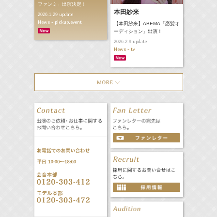
ファンミ」出演決定！
本田紗来
update
2026.1.29
News - pickup,event
【本田紗来】ABEMA「恋髪オ
ーディション」出演！
update
2026.2.9
News - tv