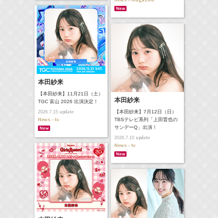
本田紗来
【本田紗来】11月21日（土）
本田紗来
TGC 富山 2026 出演決定！
update
【本田紗来】7月12日（日）
2026.7.15
News - tv
TBSテレビ系列「上田晋也の
サンデーQ」出演！
update
2026.7.10
News - tv