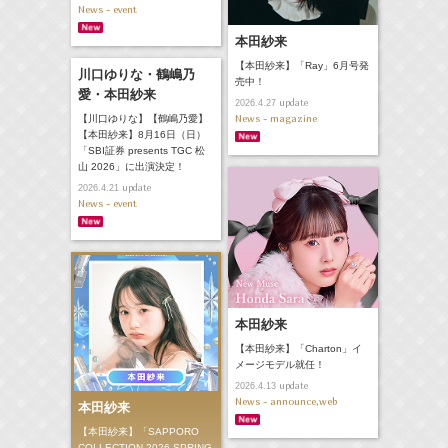
News - event
本田紗来
【本田紗来】「Ray」6月号発
川口ゆりな・鶴嶋乃
売中！
愛・本田紗来
update
2026.4.27
News - magazine
【川口ゆりな】【鶴嶋乃愛】
【本田紗来】8月16日（日）
「SBI証券 presents TGC 松
山 2026」に出演決定！
update
2026.4.21
News - event
本田紗来
【本田紗来】「Charton」イ
メージモデル就任！
update
2026.4.13
News - announce,web
本田紗来
【本田紗来】「SAPPORO
COLLECTION 2026 SPRING