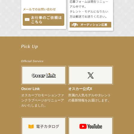
【工藤綾乃】8月7日（金）スタート FOD SHORT『女優は毛穴まで嘘をつく』出演決定！
【笛木優子】8月13日（木）ドラマ『大空港〜GATE24〜』ゲスト出演決定！
【前川泰之】舞台「グレンギャリー・グレンロス」公演詳細解禁！
【武井咲】ENFÖLD 2026 PF/FW archetypeに登場！
【elfin’】7thシングル『全世界』がFMたいはくでO.A.決定♪
【elfin’】7thシングル『全世界』がFM-UUでO.A.決定♪
【elfin’】8月16日（日）「全世界」発売記念イベント決定！
【elfin’】7thシングル『全世界』がFM TANABEでO.A.決定♪
【昆虫ハンター牧田習】宝塚市立手塚治虫記念館トークショー＆宝塚文化芸術センター昆虫展示イ
ベント
【昆虫ハンター牧田習】8月13日（木）プライムツリー赤池「ふれあい昆虫フェスティバル」トーク
Oscer Link
オスカー公式X
ショーゲスト出演！
オスカープロモーションファ
所属の人気モデルやタレント
【井頭愛海】『小さなお葬式』TV-CM出演！
ンクラブページがリニューア
の最新情報をお届けします。
【定本楓馬】WEB DIGVII 連載企画『東京23時』に登場！
ルいたしました。
【髙橋ひかる】7月雑誌掲載情報
【elfin’】7thシングル『全世界』がFMふくろうでパワープレイO.A.決定
【上戸彩】「サントリードリームマッチ2026」 始球式
【上戸彩】サントリー「−196」新CM出演！
【elfin’】【小倉舞子】8月9日（日）「MxM’s produce event vol.14」に出演決定！
【elfin’】【辻美優】8月28日（金）「辻美優(elfin’)グレイテスト・ショー」に出演決定！