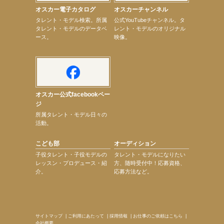
【elfin’】9月27日（日）「Beauty Voice Theater Reboot Vol.3」開催決定！
オスカー電子カタログ
オスカーチャンネル
【本田紗来】「Ray」9月号発売中！
次のページへ
タレント・モデル検索。所属
公式YouTubeチャンネル。タ
タレント・モデルのデータベ
レント・モデルのオリジナル
ース。
映像。
オスカー公式facebookペー
ジ
所属タレント・モデル日々の
活動。
こども部
オーディション
子役タレント・子役モデルの
タレント・モデルになりたい
レッスン・プロデュース・紹
方、随時受付中！応募資格、
介。
応募方法など。
サイトマップ
|
ご利用にあたって
|
採用情報
|
お仕事のご依頼はこちら
|
会社概要