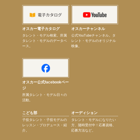
【上戸彩】「サントリードリームマッチ2026」 始球式
【上戸彩】サントリー「−196」新CM出演！
【elfin’】【小倉舞子】8月9日（日）「MxM’s produce event vol.14」に出演決定！
【elfin’】【辻美優】8月28日（金）「辻美優(elfin’)グレイテスト・ショー」に出演決定！
【elfin’】9月27日（日）「Beauty Voice Theater Reboot Vol.3」開催決定！
オスカー電子カタログ
オスカーチャンネル
【本田紗来】「Ray」9月号発売中！
次のページへ
タレント・モデル検索。所属
公式YouTubeチャンネル。タ
タレント・モデルのデータベ
レント・モデルのオリジナル
ース。
映像。
オスカー公式facebookペー
ジ
所属タレント・モデル日々の
活動。
こども部
オーディション
子役タレント・子役モデルの
タレント・モデルになりたい
レッスン・プロデュース・紹
方、随時受付中！応募資格、
介。
応募方法など。