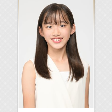
17:10-17:30
河北麻友子のマユコレ！
河北麻友子
(
Radio
)
22:00-
Tシャツが乾くまで
庄司浩平
Now
(
TV
)
> More