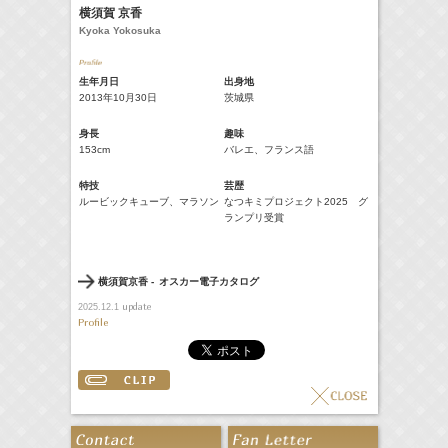
横須賀 京香
Kyoka Yokosuka
生年月日
出身地
2013年10⽉30⽇
茨城県
身長
趣味
153cm
バレエ、フランス語
特技
芸歴
ルービックキューブ、マラソン
なつキミプロジェクト2025 グ
ランプリ受賞
横須賀京香 -
オスカー電子カタログ
update
2025.12.1
Profile