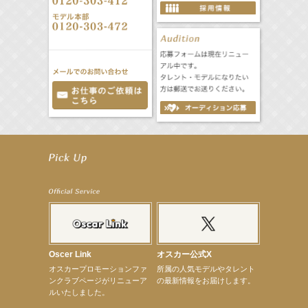
【工藤綾乃】8月7日（金）スタート FOD SHORT『女優は毛穴まで嘘をつく』出演決定！
【笛木優子】8月13日（木）ドラマ『大空港〜GATE24〜』ゲスト出演決定！
【前川泰之】舞台「グレンギャリー・グレンロス」公演詳細解禁！
【武井咲】ENFÖLD 2026 PF/FW archetypeに登場！
【elfin’】7thシングル『全世界』がFMたいはくでO.A.決定♪
【elfin’】7thシングル『全世界』がFM-UUでO.A.決定♪
【elfin’】8月16日（日）「全世界」発売記念イベント決定！
【elfin’】7thシングル『全世界』がFM TANABEでO.A.決定♪
【昆虫ハンター牧田習】宝塚市立手塚治虫記念館トークショー＆宝塚文化芸術センター昆虫展示イ
ベント
【昆虫ハンター牧田習】8月13日（木）プライムツリー赤池「ふれあい昆虫フェスティバル」トーク
Oscer Link
オスカー公式X
ショーゲスト出演！
オスカープロモーションファ
所属の人気モデルやタレント
【井頭愛海】『小さなお葬式』TV-CM出演！
ンクラブページがリニューア
の最新情報をお届けします。
【定本楓馬】WEB DIGVII 連載企画『東京23時』に登場！
ルいたしました。
【髙橋ひかる】7月雑誌掲載情報
【elfin’】7thシングル『全世界』がFMふくろうでパワープレイO.A.決定